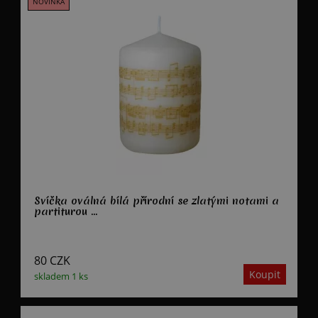
Svíčka oválná bílá přírodní se zlatými notami a
partiturou ...
80
CZK
skladem 1 ks