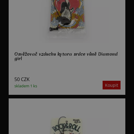
Osvěžovač vzduchu kytara srdce vůně Diamond
girl
50
CZK
skladem 1 ks