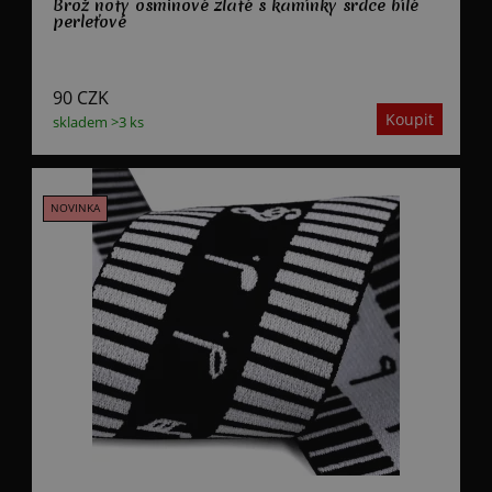
Brož noty osminové zlaté s kamínky srdce bílé
perleťové
90
CZK
skladem >3 ks