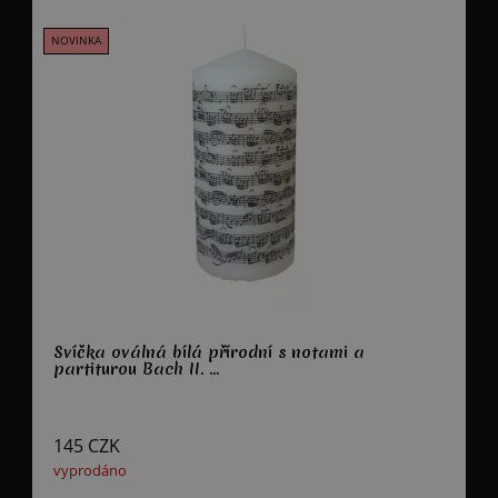
Svíčka oválná bílá přírodní s notami a
partiturou Bach II. ...
145
CZK
vyprodáno