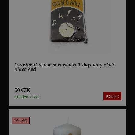
Osvěžovač vzduchu rock´n´roll vinyl noty vůně
Black oud
50
CZK
skladem >3 ks