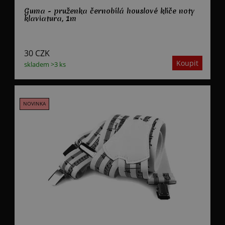
Guma - pruženka černobílá houslové klíče noty
klaviatura, 1m
30
CZK
skladem >3 ks