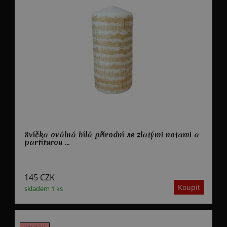
Svíčka oválná bílá přírodní se zlatými notami a
partiturou ...
145
CZK
skladem 1 ks