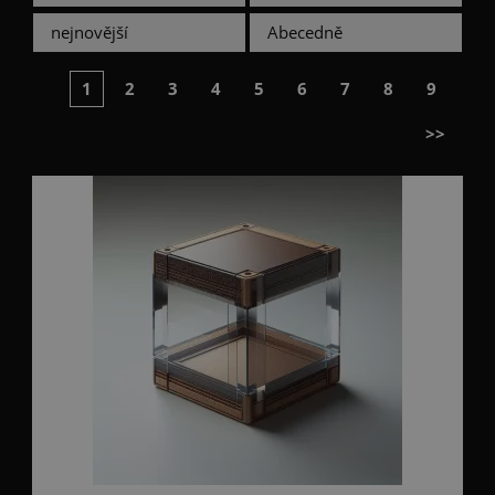
nejnovější
Abecedně
1
2
3
4
5
6
7
8
9
>>