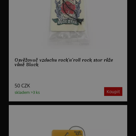
Osvěžovač vzduchu rock´n´roll rock star růže
vůně Black
50
CZK
skladem >3 ks