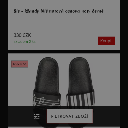
Šle - kšandy bílé notová osnova noty černé
330
CZK
skladem 2 ks