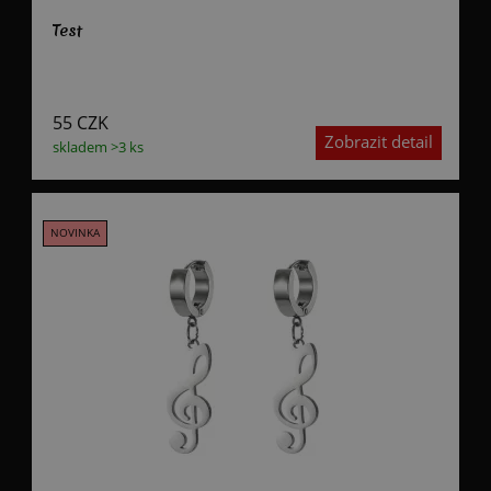
Test
55
CZK
Zobrazit detail
skladem >3 ks