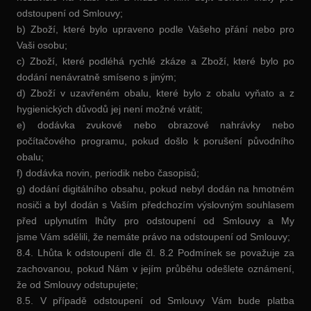
odstoupení od Smlouvy;
b) Zboží, které bylo upraveno podle Vašeho přání nebo pro
Vaši osobu;
c) Zboží, které podléhá rychlé zkáze a Zboží, které bylo po
dodání nenávratně smíseno s jiným;
d) Zboží v uzavřeném obalu, které bylo z obalu vyňato a z
hygienických důvodů jej není možné vrátit;
e) dodávka zvukové nebo obrazové nahrávky nebo
počítačového programu, pokud došlo k porušení původního
obalu;
f) dodávka novin, periodik nebo časopisů;
g) dodání digitálního obsahu, pokud nebyl dodán na hmotném
nosiči a byl dodán s Vaším předchozím výslovným souhlasem
před uplynutím lhůty pro odstoupení od Smlouvy a My
jsme Vám sdělili, že nemáte právo na odstoupení od Smlouvy;
8.4. Lhůta k odstoupení dle čl. 8.2 Podmínek se považuje za
zachovanou, pokud Nám v jejím průběhu odešlete oznámení,
že od Smlouvy odstupujete;
8.5. V případě odstoupení od Smlouvy Vám bude platba