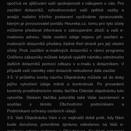
spočívá ve zjišťování vaší spokojenosti s nákupem u nás. Pro
zasílání dotazníků, vyhodnocování vaší zpětné vazby a
analýz našeho tržního postavení využíváme zpracovatele,
kterým je provozovatel portálu Heureka.cz; tomu pro tyto účely
můžeme předávat informace o zakoupeném zboží a vaši e-
mailovou adresu. Vaše osobní údaje nejsou při zasílání e-
mailových dotazníků předány žádné třetí straně pro její vlastní
účely. Proti zasílání e-mailových dotazníků v rámci programu
Ověřeno zákazníky můžete kdykoli vyjádřit námitku odmítnutím
dalších dotazníků pomocí odkazu v e-mailu s dotazníkem. V
případě vaší námitky vám dotazník nebudeme dále zasílat.
3.5. V průběhu tvorby návrhu Objednávky můžete až do doby
jejího vytvoření údaje měnit a kontrolovat. Po provedení
kontroly prostřednictvím stisku tlačítka Odeslat objednávku tuto
vytvoříte. Stiskem tlačítka potvrdíte také Vaše seznámení a
souhlas s těmito Obchodními podmínkami a
Podmínkami ochrany osobních údajů.
3.6. Vaši Objednávku Vám v co nejkratší době poté, kdy Nám
bude doručena, potvrdíme zprávou odeslanou na Vaši e-
mailovou adresu zadanou v Objednávce. Součástí potvrzení