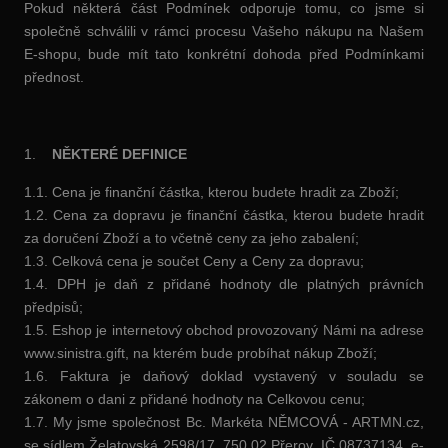
Pokud některá část Podmínek odporuje tomu, co jsme si
společně schválili v rámci procesu Vašeho nákupu na Našem
E-shopu, bude mít tato konkrétní dohoda před Podmínkami
přednost.
1.
NĚKTERÉ DEFINICE
1.1. Cena je finanční částka, kterou budete hradit za Zboží;
1.2. Cena za dopravu je finanční částka, kterou budete hradit
za doručení Zboží a to včetně ceny za jeho zabalení;
1.3. Celková cena je součet Ceny a Ceny za dopravu;
1.4. DPH je daň z přidané hodnoty dle platných právních
předpisů;
1.5. Eshop je internetový obchod provozovaný Námi na adrese
www.sinistra.gift, na kterém bude probíhat nákup Zboží;
1.6. Faktura je daňový doklad vystavený v souladu se
zákonem o dani z přidané hodnoty na Celkovou cenu;
1.7. My jsme společnost Bc. Markéta NĚMCOVÁ - ARTMN.cz,
se sídlem Želatovská 2598/17, 750 02 Přerov, IČ 08737134, e-