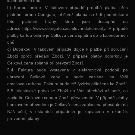
kalendářních dnů.
b) Kartou online. V takovém případě probíhá platba přes
platební bránu Comgate, přičemž platba se řídí podmínkami
této platební brány, které jsou dostupné na
adrese https://www.comgate.cz/smluvni-dokumenty. V případě
platby kartou online je Celková cena splatná do 5 kalendářních
dnů.
c) Dobírkou. V takovém případě dojde k platbě při doručení
Zboží oproti předání Zboží. V případě platby dobírkou je
Celková cena splatná při převzetí Zboží.
5.4. Faktura bude vystavena v elektronické podobě po
uhrazení Celkové ceny a bude zaslána na Vaši
emailovou adresu. Faktura bude též fyzicky přiložena ke Zboží.
5.5. Vlastnické právo ke Zboží na Vás přechází až poté, co
zaplatíte Celkovou cenu a Zboží převezmete. V případě platby
bankovním převodem je Celková cena zaplacena připsáním na
Náš účet, v ostatních případech je zaplacena v okamžik
provedení platby.