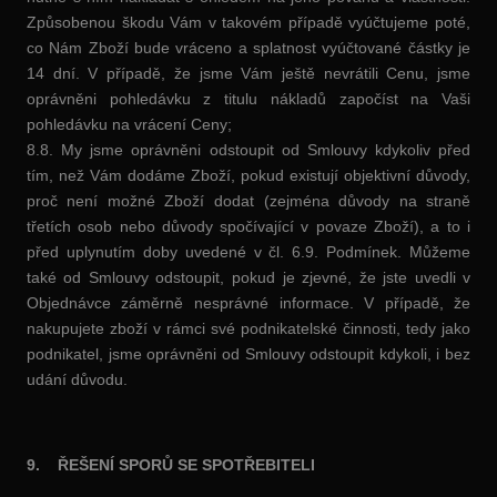
Způsobenou škodu Vám v takovém případě vyúčtujeme poté,
co Nám Zboží bude vráceno a splatnost vyúčtované částky je
14 dní. V případě, že jsme Vám ještě nevrátili Cenu, jsme
oprávněni pohledávku z titulu nákladů započíst na Vaši
pohledávku na vrácení Ceny;
8.8. My jsme oprávněni odstoupit od Smlouvy kdykoliv před
tím, než Vám dodáme Zboží, pokud existují objektivní důvody,
proč není možné Zboží dodat (zejména důvody na straně
třetích osob nebo důvody spočívající v povaze Zboží), a to i
před uplynutím doby uvedené v čl. 6.9. Podmínek. Můžeme
také od Smlouvy odstoupit, pokud je zjevné, že jste uvedli v
Objednávce záměrně nesprávné informace. V případě, že
nakupujete zboží v rámci své podnikatelské činnosti, tedy jako
podnikatel, jsme oprávněni od Smlouvy odstoupit kdykoli, i bez
udání důvodu.
9.
ŘEŠENÍ SPORŮ SE SPOTŘEBITELI