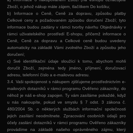
Zboží, o jehož nákup máte zájem, tlačítkem Do košíku;
b) Informace o Ceně, Ceně za dopravu, způsobu platby
Celkové ceny a požadovaném způsobu doručení Zboží; tyto
informace budou zadány v rámci tvorby návrhu Objednávky v
rámci uživatelského prostředí E-shopu, přičemž informace o
Ceně, Ceně za dopravu a Celkové ceně budou uvedeny
automaticky na základě Vámi zvolného Zboží a způsobu jeho
doručení;
c) Své identifikační údaje sloužící k tomu, abychom mohli
doručit Zboží, zejména tedy jméno, příjmení, doručovací
adresu, telefonní číslo a e-mailovou adresu.
3.4. Vaši spokojenost s nákupem zjišťujeme prostřednictvím e-
mailových dotazníků v rámci programu Ověřeno zákazníky, do
něhož je náš e-shop zapojen. Ty vám zasíláme pokaždé, když
u nás nakoupíte, pokud ve smyslu § 7 odst. 3 zákona č.
480/2004 Sb. o některých službách informační společnosti
jejich zasílání neodmítnete. Zpracování osobních údajů pro
účely zaslání dotazníků v rámci programu Ověřeno zákazníky
provádíme na základě našeho oprávněného zájmu, který