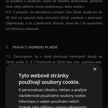
b) prodlení s dodáním Zboží od Našeho dodavatele, přičemž
Vám vždy sdělíme novou očekávanou dobu dodání.
6.9. V případě, že nebudeme schopni Vám Zboží dodat ani do
30 dnů od uplynutí doby doručení Zboží uvedené v potvrzení
Objednávky, a to z jakéhokoli důvodu, jsme My i Vy oprávněni
od Smlouvy odstoupit.
7.
PRÁVA Z VADNÉHO PLNĚNÍ
7.1. Zaručujeme, že v době přechodu nebezpečí škody na
Zboží podle čl. 6.7 Podmínek je Zboží bez vad, zejména pak,
×
že:
a) má vlastnosti, které jsme si s Vámi dohodli, a pokud nebyly
Tyto webové stránky
výslovně dohodnuty, pak takové, které jsme u popisu Zboží
používají soubory cookie.
uvedli, případně takové, které lze s ohledem na povahu
K personalizaci obsahu, reklam a analýze
Zboží očekávat;
návštěvnosti používáme soubory cookie.
b) je vhodné pro účely, které jsme uvedli nebo pro účely, které
jsou pro Zboží tohoto typu obvyklé;
Informace o vašem používání našich
c) odpovídá jakosti nebo provedení dohodnutého vzorku,
stránek také sdílíme s našimi reklamními