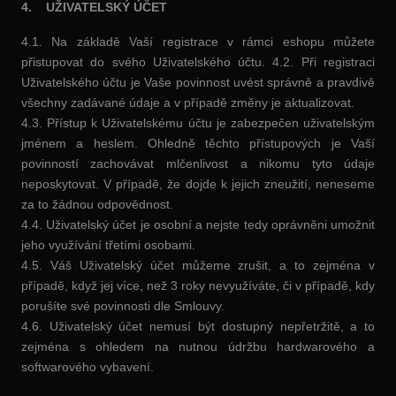
4. UŽIVATELSKÝ ÚČET
4.1. Na základě Vaší registrace v rámci eshopu můžete
přistupovat do svého Uživatelského účtu. 4.2. Při registraci
Uživatelského účtu je Vaše povinnost uvést správně a pravdivě
všechny zadávané údaje a v případě změny je aktualizovat.
4.3. Přístup k Uživatelskému účtu je zabezpečen uživatelským
jménem a heslem. Ohledně těchto přístupových je Vaší
povinností zachovávat mlčenlivost a nikomu tyto údaje
neposkytovat. V případě, že dojde k jejich zneužití, neneseme
za to žádnou odpovědnost.
4.4. Uživatelský účet je osobní a nejste tedy oprávněni umožnit
jeho využívání třetími osobami.
4.5. Váš Uživatelský účet můžeme zrušit, a to zejména v
případě, když jej více, než 3 roky nevyužíváte, či v případě, kdy
porušíte své povinnosti dle Smlouvy.
4.6. Uživatelský účet nemusí být dostupný nepřetržitě, a to
zejména s ohledem na nutnou údržbu hardwarového a
softwarového vybavení.