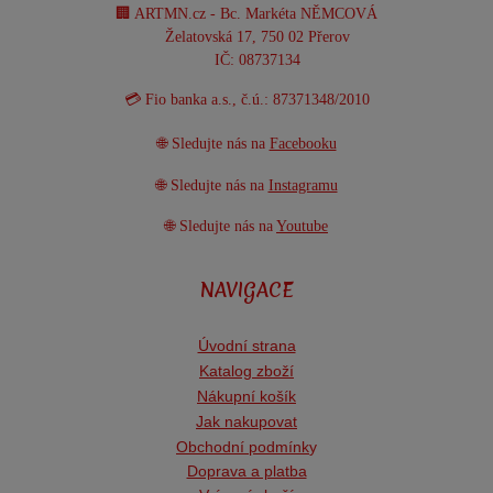
🏢 ARTMN.cz - Bc. Markéta NĚMCOVÁ
Želatovská 17, 750 02 Přerov
IČ: 08737134
💳 Fio banka a.s., č.ú.: 87371348/2010
🌐 Sledujte nás na
Facebooku
🌐 Sledujte nás na
Instagramu
🌐 Sledujte nás na
Youtube
NAVIGACE
Úvodní strana
Katalog zboží
Nákupní košík
Jak nakupovat
Obchodní podmínk
y
Doprava a platba