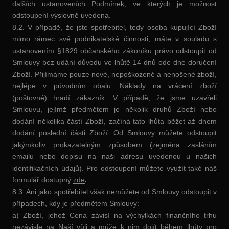
dalších ustanoveních Podmínek, ve kterých je možnost
odstoupení výslovně uvedena.
8.2. V případě, že jste spotřebitel, tedy osoba kupující Zboží
mimo rámec své podnikatelské činnosti, máte v souladu s
ustanovením §1829 občanského zákoníku právo odstoupit od
Smlouvy bez udání důvodu ve lhůtě 14 dnů ode dne doručení
Zboží. Přijímáme pouze nové, nepoškozené a nenošené zboží,
nejlépe v původním obalu. Náklady na vrácení zboží
(poštovné) hradí zákazník. V případě, že jsme uzavřeli
Smlouvu, jejímž předmětem je několik druhů Zboží nebo
dodání několika částí Zboží, začíná tato lhůta běžet až dnem
dodání poslední části Zboží. Od Smlouvy můžete odstoupit
jakýmkoliv prokazatelným způsobem (zejména zasláním
emailu nebo dopisu na naši adresu uvedenou u našich
identifikačních údajů). Pro odstoupení můžete využít také náš
formulář dostupný
zde
.
8.3. Ani jako spotřebitel však nemůžete od Smlouvy odstoupit v
případech, kdy je předmětem Smlouvy:
a) Zboží, jehož Cena závisí na výchylkách finančního trhu
nezávisle na Naší vůli a může k nim dojít během lhůty pro