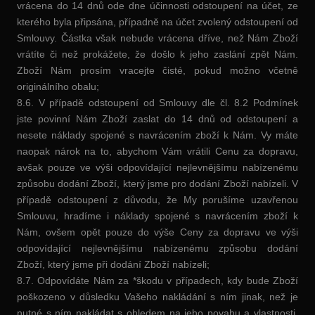
vrácena do 14 dnů ode dne účinnosti odstoupení na účet, ze
kterého byla připsána, případně na účet zvolený odstoupení od
Smlouvy. Částka však nebude vrácena dříve, než Nám Zboží
vrátíte či než prokážete, že došlo k jeho zaslání zpět Nám.
Zboží Nám prosím vracejte čisté, pokud možno včetně
originálního obalu;
8.6. V případě odstoupení od Smlouvy dle čl. 8.2 Podmínek
jste povinní Nám Zboží zaslat do 14 dnů od odstoupení a
nesete náklady spojené s navrácením zboží k Nám. Vy máte
naopak nárok na to, abychom Vám vrátili Cenu za dopravu,
avšak pouze ve výši odpovídající nejlevnějšímu nabízenému
způsobu dodání Zboží, který jsme pro dodání Zboží nabízeli. V
případě odstoupení z důvodu, že My porušíme uzavřenou
Smlouvu, hradíme i náklady spojené s navrácením zboží k
Nám, ovšem opět pouze do výše Ceny za dopravu ve výši
odpovídající nejlevnějšímu nabízenému způsobu dodání
Zboží, který jsme při dodání Zboží nabízeli;
8.7. Odpovídáte Nám za *škodu v případech, kdy bude Zboží
poškozeno v důsledku Vašeho nakládání s ním jinak, než je
nutné s ním nakládat s ohledem na jeho povahu a vlastnosti.