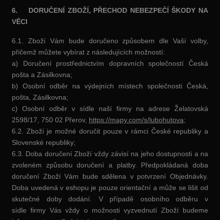
6.
DORUČENÍ ZBOŽÍ, PŘECHOD NEBEZPEČÍ ŠKODY NA
VĚCI
6.1. Zboží Vám bude doručeno způsobem dle Vaší volby,
přičemž můžete vybírat z následujících možností:
a) Doručení prostřednictvím dopravních společností Česká
pošta a Zásilkovna;
b) Osobní odběr na výdejních místech společnosti Česká,
pošta, Zásilkovna;
c) Osobní odběr v sídle naší firmy na adrese Želatovská
2598/17, 750 02 Přerov,
https://mapy.com/s/lubohutova;
6.2. Zboží je možné doručit pouze v rámci České republiky a
Slovenské republiky;
6.3. Doba doručení Zboží vždy závisí na jeho dostupnosti a na
zvoleném způsobu doručení a platby. Předpokládaná doba
doručení Zboží Vám bude sdělena v potvrzení Objednávky.
Doba uvedená v eshopu je pouze orientační a může se lišit od
skutečné doby dodání. V případě osobního odběru v
sídle firmy Vás vždy o možnosti vyzvednutí Zboží budeme