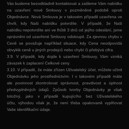
Vás budeme bezodkladně kontaktovat a zašleme Vám nabídku
na uzavření nové Smlouvy v pozměněné podobě oproti
Objednávce. Nová Smlouva je v takovém případě uzavřena ve
chvíli, kdy Naši nabídku potvrdíte. V případě, že Naši
nabídku nepotvrdíte ani ve lhůtě 3 dnů od jejího odeslání, jsme
oprávněni od uzavřené Smlouvy odstoupit. Za zjevnou chybu v
Ceně se považuje například situace, kdy Cena neodpovídá
obvyklé ceně u jiných prodejců nebo chybí či přebývá cifra.
3.9. V případě, kdy dojde k uzavření Smlouvy, Vám vzniká
závazek k zaplacení Celkové ceny.
3.10. V případě, že máte zřízen Uživatelský účet, můžete učinit
Objednávku jeho prostřednictvím. I v takovém případě máte
ale povinnost zkontrolovat správnost, pravdivost a úplnost
předvyplněných údajů. Způsob tvorby Objednávky je však
totožný, jako v případě kupujícího bez Uživatelského
účtu, výhodou však je, že není třeba opakovaně vyplňovat
Vaše identifikační údaje.