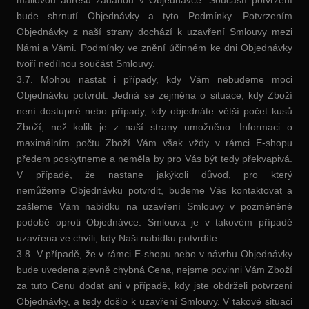
bude shrnutí Objednávky a tyto Podmínky. Potvrzením
Objednávky z naší strany dochází k uzavření Smlouvy mezi
Námi a Vámi. Podmínky ve znění účinném ke dni Objednávky
tvoří nedílnou součást Smlouvy.
3.7. Mohou nastat i případy, kdy Vám nebudeme moci
Objednávku potvrdit. Jedná se zejména o situace, kdy Zboží
není dostupné nebo případy, kdy objednáte větší počet kusů
Zboží, než kolik je z naší strany umožněno. Informaci o
maximálním počtu Zboží Vám však vždy v rámci E-shopu
předem poskytneme a neměla by pro Vás být tedy překvapivá.
V případě, že nastane jakýkoli důvod, pro který
nemůžeme Objednávku potvrdit, budeme Vás kontaktovat a
zašleme Vám nabídku na uzavření Smlouvy v pozměněné
podobě oproti Objednávce. Smlouva je v takovém případě
uzavřena ve chvíli, kdy Naši nabídku potvrdíte.
3.8. V případě, že v rámci E-shopu nebo v návrhu Objednávky
bude uvedena zjevně chybná Cena, nejsme povinni Vám Zboží
za tuto Cenu dodat ani v případě, kdy jste obdrželi potvrzení
Objednávky, a tedy došlo k uzavření Smlouvy. V takové situaci