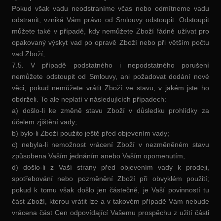
Pokud však vadu neodstraníme včas nebo odmítneme vadu
odstranit, vzniká Vám právo od Smlouvy odstoupit. Odstoupit
můžete také v případě, kdy nemůžete Zboží řádně užívat pro
opakovaný výskyt vad po opravě Zboží nebo při větším počtu
vad Zboží;
7.5. V případě podstatného i nepodstatného porušení
nemůžete odstoupit od Smlouvy, ani požadovat dodání nové
věci, pokud nemůžete vrátit Zboží ve stavu, v jakém jste ho
obdrželi. To ale neplatí v následujících případech:
a) došlo-li ke změně stavu Zboží v důsledku prohlídky za
účelem zjištění vady;
b) bylo-li Zboží použito ještě před objevením vady;
c) nebyla-li nemožnost vrácení Zboží v nezměněném stavu
způsobena Vaším jednáním anebo Vaším opomenutím,
d) došlo-li z Vaší strany před objevením vady k prodeji,
spotřebování nebo pozměnění Zboží při obvyklém použití;
pokud k tomu však došlo jen částečně, je Vaší povinností tu
část Zboží, kterou vrátit lze a v takovém případě Vám nebude
vrácena část Cen odpovídající Vašemu prospěchu z užití části