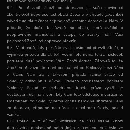
informovat prostřednictvím e-mailu;
6.4. Po převzetí Zboží od dopravce je Vaše povinnost
zkontrolovat neporušenost obalu Zboží a v případě jakýchkoli
závad tuto skutečnost neprodleně oznámit dopravci a Nám. V
případě, že došlo k závadě na obalu, která svědčí o
neoprávněné manipulaci a vstupu do zásilky, není Vaší
povinností Zboží od dopravce převzít;
6.5. V případě, kdy porušíte svoji povinnost převzít Zboží, s
výjimkou případů dle čl. 6.4 Podmínek, nemá to za následek
porušení Naší povinnosti Vám Zboží doručit. Zároveň to, že
Zboží nepřevezmete, není odstoupení od Smlouvy mezi Námi
a Vámi. Nám ale v takovém případě vzniká právo od
Smlouvy odstoupit z důvodu Vašeho podstatného porušení
Smlouvy. Pokud se rozhodneme tohoto práva využít, je
odstoupení účinné v den, kdy Vám toto odstoupení doručíme.
Odstoupení od Smlouvy nemá vliv na nárok na uhrazení Ceny
za dopravu, případně na nárok na náhradu škody, pokud
vznikla;
6.6. Pokud je z důvodů vzniklých na Vaší straně Zboží
doručováno opakovaně nebo jiným způsobem, než bylo ve