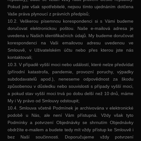
Pokud jste však spotřebitelé, nejsou tímto ujednáním dotčena
Vaše práva plynoucí z právních předpisů;
10.2. Veškerou písemnou korespondenci si s Vámi budeme
doručovat elektronickou poštou. Naše e-mailová adresa je
uvedena u Našich identifikačních údajů. My budeme doručovat
korespondenci na Vaši emailovou adresu uvedenou ve
Smlouvě, v Uživatelském účtu nebo přes kterou jste nás
kontaktovali;
10.3. V případě vyšší moci nebo událostí, které nelze předvídat
(přírodní katastrofa, pandemie, provozní poruchy, výpadky
subdodavatelů apod.), neneseme odpovědnost za škodu
způsobenou v důsledku nebo souvislosti s případy vyšší moci,
a pokud stav vyšší moci trvá po dobu delší než 10 dnů, máme
My i Vy právo od Smlouvy odstoupit;
10.4. Smlouva včetně Podmínek je archivována v elektronické
podobě u Nás, ale není Vám přístupná. Vždy však tyto
Podmínky a potvrzení Objednávky se shrnutím Objednávky
obdržíte e-mailem a budete tedy mít vždy přístup ke Smlouvě i
bez Naší součinnosti. Doporučujeme vždy potvrzení