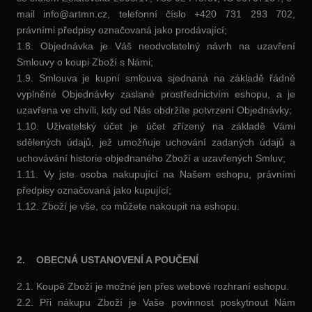
mail info@artmn.cz, telefonní číslo +420 731 293 702,
právními předpisy označovaná jako prodávající;
1.8. Objednávka je Váš neodvolatelný návrh na uzavření
Smlouvy o koupi Zboží s Námi;
1.9. Smlouva je kupní smlouva sjednaná na základě řádně
vyplněné Objednávky zaslané prostřednictvím eshopu, a je
uzavřena ve chvíli, kdy od Nás obdržíte potvrzení Objednávky;
1.10. Uživatelský účet je účet zřízený na základě Vámi
sdělených údajů, jež umožňuje uchování zadaných údajů a
uchovávání historie objednaného Zboží a uzavřených Smluv;
1.11. Vy jste osoba nakupující na Našem eshopu, právními
předpisy označovaná jako kupující;
1.12. Zboží je vše, co můžete nakoupit na eshopu.
2.
OBECNÁ USTANOVENÍ A POUČENÍ
2.1. Koupě Zboží je možné jen přes webové rozhraní eshopu.
2.2. Při nákupu Zboží je Vaše povinnost poskytnout Nám