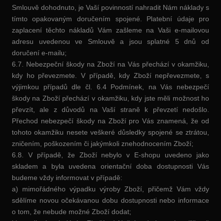
Smlouvě dohodnuto, je Vaší povinností nahradit Nám náklady s
tímto opakovaným doručením spojené. Platební údaje pro
zaplacení těchto nákladů Vám zašleme na Vaši e-mailovou
adresu uvedenou ve Smlouvě a jsou splatné 5 dnů od
doručení e-mailu;
6.7. Nebezpeční škody na Zboží na Vás přechází v okamžiku,
kdy ho převezmete. V případě, kdy Zboží nepřevezmete, s
výjimkou případů dle čl. 6.4 Podmínek, na Vás nebezpečí
škody na Zboží přechází v okamžiku, kdy jste měli možnost ho
převzít, ale z důvodů na Vaší straně k převzetí nedošlo.
Přechod nebezpečí škody na Zboží pro Vás znamená, že od
tohoto okamžiku nesete veškeré důsledky spojené se ztrátou,
zničením, poškozením či jakýmkoli znehodnocením Zboží;
6.8. V případě, že Zboží nebylo v E-shopu uvedeno jako
skladem a byla uvedena orientační doba dostupnosti Vás
budeme vždy informovat v případě:
a) mimořádného výpadku výroby Zboží, přičemž Vám vždy
sdělíme novou očekávanou dobu dostupnosti nebo informace
o tom, že nebude možné Zboží dodat;