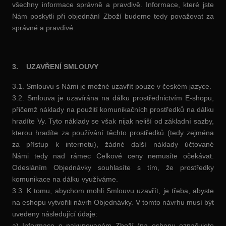
všechny informace správně a pravdivě. Informace, které jste
Nám poskytli při objednání Zboží budeme tedy považovat za
správné a pravdivé.
3. UZAVŘENÍ SMLOUVY
3.1. Smlouvu s Námi je možné uzavřít pouze v českém jazyce.
3.2. Smlouva je uzavírána na dálku prostřednictvím E-shopu,
přičemž náklady na použití komunikačních prostředků na dálku
hradíte Vy. Tyto náklady se však nijak neliší od základní sazby,
kterou hradíte za používání těchto prostředků (tedy zejména
za přístup k internetu), žádné další náklady účtované
Námi tedy nad rámec Celkové ceny nemusíte očekávat.
Odesláním Objednávky souhlasíte s tím, že prostředky
komunikace na dálku využíváme.
3.3. K tomu, abychom mohli Smlouvu uzavřít, je třeba, abyste
na eshopu vytvořili návrh Objednávky. V tomto návrhu musí být
uvedeny následující údaje:
a) Informace o nakupovaném Zboží (na eshopu označujete