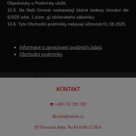
Objednávky a Podmínky uložit;
10.5. Na Naši činnost nedopadají žádné kodexy chování dle
§1826 odst. 1 písm. g) občanského zákoníku;
10.6. Tyto Obchodní podmínky nabývají účinnosti 01.08.2025.
Informace o zpracovaní osobních údajů
Obchodní podmínky
KONTAKT
☎️ +420 731 293 702
📧 info@artmn.cz
📦 Provozní doba: Po-Pá 8:00-15:30 h