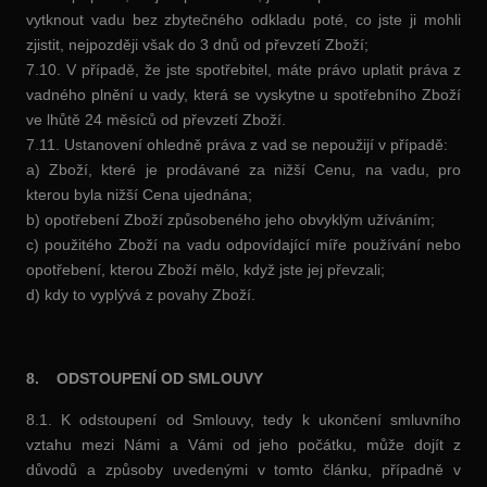
vytknout vadu bez zbytečného odkladu poté, co jste ji mohli
zjistit, nejpozději však do 3 dnů od převzetí Zboží;
7.10. V případě, že jste spotřebitel, máte právo uplatit práva z
vadného plnění u vady, která se vyskytne u spotřebního Zboží
ve lhůtě 24 měsíců od převzetí Zboží.
7.11. Ustanovení ohledně práva z vad se nepoužijí v případě:
a) Zboží, které je prodávané za nižší Cenu, na vadu, pro
kterou byla nižší Cena ujednána;
b) opotřebení Zboží způsobeného jeho obvyklým užíváním;
c) použitého Zboží na vadu odpovídající míře používání nebo
opotřebení, kterou Zboží mělo, když jste jej převzali;
d) kdy to vyplývá z povahy Zboží.
8.
ODSTOUPENÍ OD SMLOUVY
8.1. K odstoupení od Smlouvy, tedy k ukončení smluvního
vztahu mezi Námi a Vámi od jeho počátku, může dojít z
důvodů a způsoby uvedenými v tomto článku, případně v