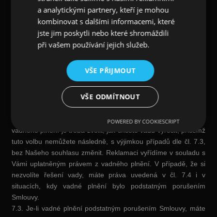
pakliže byla jakost nebo provedení stanovena podle vzorku;
a analytickými partnery, kteří je mohou
d) je v odpovídajícím množství a hmotnosti;
kombinovat s dalšími informacemi, které
e) splňuje požadavky na něj kladené právními předpisy;
jste jim poskytli nebo které shromáždili
f) není zatíženo právy třetích stran.
při vašem používání jejich služeb.
7.2. V případě, že bude mít Zboží vadu, tedy zejména pokud
nebude splněna některá z podmínek dle čl. 7.1, můžete Nám
VŠE PŘIJMOUT
takovou vadu oznámit a uplatnit práva z vadného plnění (tedy
Zboží reklamovat) zasláním e-mailu či dopisu na Naše adresy
VŠE ODMÍTNOUT
uvedené u Našich identifikačních údajů. Pro reklamaci můžete
využít také vzorový formulář dostupný na
https://www.sinistra.gift/reklamace/. V uplatnění práva z
POWERED BY COOKIESCRIPT
vadného plnění je třeba zvolit, jak chcete vadu vyřešit, přičemž
tuto volbu nemůžete následně, s výjimkou případů dle čl. 7.3,
bez Našeho souhlasu změnit. Reklamaci vyřídíme v souladu s
Vámi uplatněným právem z vadného plnění. V případě, že si
nezvolíte řešení vady, máte práva uvedená v čl. 7.4 i v
situacích, kdy vadné plnění bylo podstatným porušením
Smlouvy.
7.3. Je-li vadné plnění podstatným porušením Smlouvy, máte