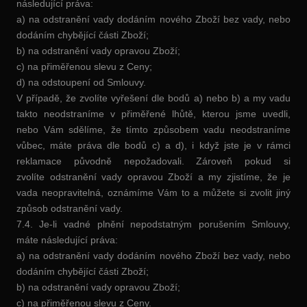
následující práva:
a) na odstranění vady dodáním nového Zboží bez vady, nebo
dodáním chybějící části Zboží;
b) na odstranění vady opravou Zboží;
c) na přiměřenou slevu z Ceny;
d) na odstoupení od Smlouvy.
V případě, že zvolíte vyřešení dle bodů a) nebo b) a my vadu
takto neodstraníme v přiměřené lhůtě, kterou jsme uvedli,
nebo Vám sdělíme, že tímto způsobem vadu neodstraníme
vůbec, máte práva dle bodů c) a d), i když jste je v rámci
reklamace původně nepožadovali. Zároveň pokud si
zvolíte odstranění vady opravou Zboží a my zjistíme, že je
vada neopravitelná, oznámíme Vám to a můžete si zvolit jiný
způsob odstranění vady.
7.4. Je-li vadné plnění nepodstatným porušením Smlouvy,
máte následující práva:
a) na odstranění vady dodáním nového Zboží bez vady, nebo
dodáním chybějící části Zboží;
b) na odstranění vady opravou Zboží;
c) na přiměřenou slevu z Ceny.