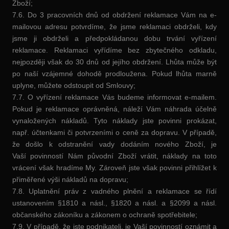
Zboží;
7.6. Do 3 pracovních dnů od obdržení reklamace Vám na e-
mailovou adresu potvrdíme, že jsme reklamaci obdrželi, kdy
jsme ji obdrželi a předpokládanou dobu trvání vyřízení
reklamace. Reklamaci vyřídíme bez zbytečného odkladu,
nejpozději však do 30 dnů od jejího obdržení. Lhůta může být
po naší vzájemné dohodě prodloužena. Pokud lhůta marně
uplyne, můžete odstoupit od Smlouvy;
7.7. O vyřízení reklamace Vás budeme informovat e-mailem.
Pokud je reklamace oprávněná, náleží Vám náhrada účelně
vynaložených nákladů. Tyto náklady jste povinni prokázat,
např. účtenkami či potvrzeními o ceně za dopravu. V případě,
že došlo k odstranění vady dodáním nového Zboží, je
Vaší povinností Nám původní Zboží vrátit, náklady na toto
vrácení však hradíme My. Zároveň jste však povinni přihlížet k
přiměřené výši nákladů na dopravu;
7.8. Uplatnění práv z vadného plnění a reklamace se řídí
ustanovením §1810 a násl., §1820 a násl. a §2099 a násl.
občanského zákoníku a zákonem o ochraně spotřebitele;
7.9. V případě, že jste podnikateli, je Vaší povinností oznámit a