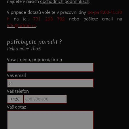
najdete v našich
obchodních podmínkách
.
V případě dotazů volejte v pracovní dny
po-pá 8:00-15:30
h
na tel.
731 293 702
nebo pošlete email na
info@artmn.cz
.
potřebujete poradit ?
Reklamace zboží
Vaše jméno, příjmení, firma
Váš email
Váš telefon
Váš dotaz