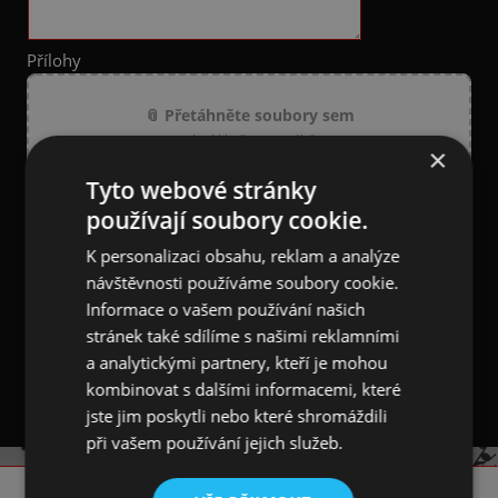
Přílohy
📎 Přetáhněte soubory sem
nebo klikněte pro výběr
×
Tyto webové stránky
Povolené typy: PDF, XLS, XLSX, CSV, JPG, JPEG, PNG, TXT, DOC,
používají soubory cookie.
DOCX (max 10 MB / soubor, max 5 souborů)
Souhlasím se zpracováním osobních údajů pro
K personalizaci obsahu, reklam a analýze
zpracování mého dotazu
více informací
návštěvnosti používáme soubory cookie.
Informace o vašem používání našich
stránek také sdílíme s našimi reklamními
a analytickými partnery, kteří je mohou
kombinovat s dalšími informacemi, které
jste jim poskytli nebo které shromáždili
při vašem používání jejich služeb.