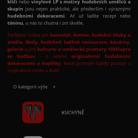
klíči
nebo
vinylové LP s motivy hudebních umělců a
skupin
jsou nejen praktické, ale především i výraznými
hudebními dekoracemi
.
Ať už ladíte recept nebo
tóninu
, u nás to chutná i zní skvěle.
Perfektní volba pro
kancelář, domov, hudební kluby a
studia, školy, hudebně laděné restaurace, kavárny,
galerie
a jiné
kulturní a umělecké prostory
.
O
bklopte
se hudbou
- s našimi
originálními hudebními
dekoracemi a doplňky
, které promění každý prostor v
inspirativní místo s duší!
O kategorii výše
KUCHYNĚ