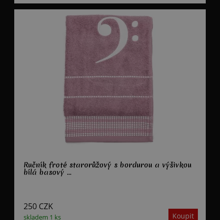
Ručník froté starorůžový s bordurou a výšivkou
bílá basový ...
250
CZK
skladem 1 ks