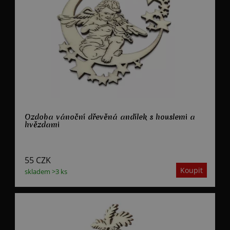
Ozdoba vánoční dřevěná andílek s houslemi a
hvězdami
55
CZK
skladem >3 ks