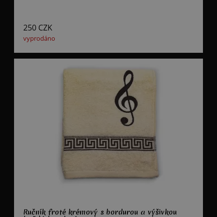
250
CZK
vyprodáno
Ručník froté krémový s bordurou a výšivkou