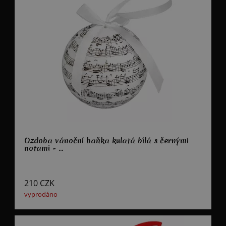
Ozdoba vánoční baňka kulatá bílá s černými
notami - ...
210
CZK
vyprodáno