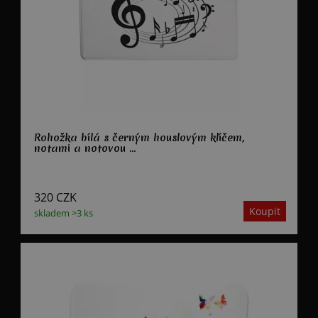
Rohožka bílá s černým houslovým klíčem,
notami a notovou ...
320
CZK
skladem >3 ks