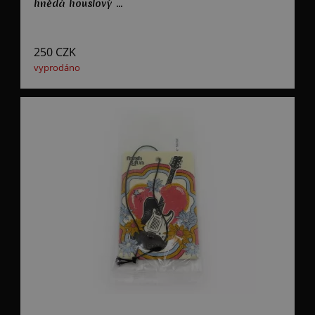
hnědá houslový ...
250
CZK
vyprodáno