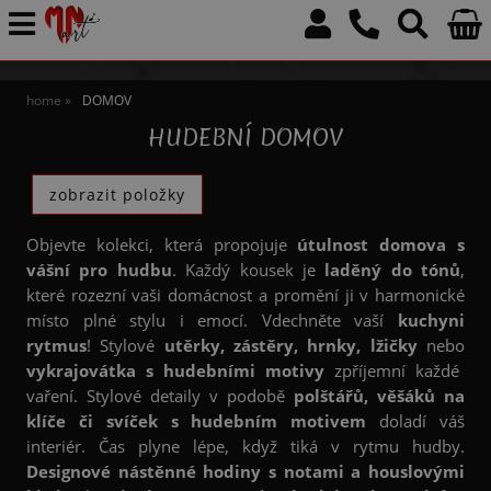
home
DOMOV
HUDEBNÍ DOMOV
Objevte kolekci, která propojuje
útulnost domova s
vášní pro hudbu
. Každý kousek je
laděný do tónů
,
které rozezní vaši domácnost a promění ji v harmonické
místo plné stylu i emocí. Vdechněte vaší
kuchyni
rytmus
! Stylové
utěrky, zástěry, hrnky, lžičky
nebo
vykrajovátka s hudebními motivy
zpříjemní každé
vaření. Stylové detaily v podobě
polštářů, věšáků na
klíče či svíček s hudebním motivem
doladí váš
interiér. Čas plyne lépe, když tiká v rytmu hudby.
Designové nástěnné hodiny s notami a houslovými