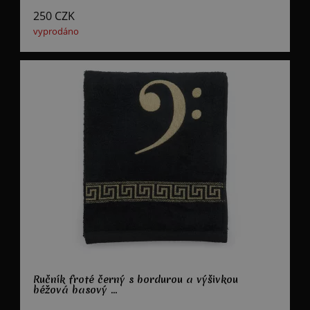
250
CZK
vyprodáno
Ručník froté černý s bordurou a výšivkou
béžová basový ...