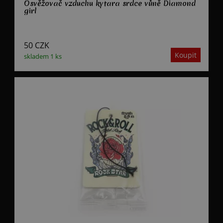
Osvěžovač vzduchu kytara srdce vůně Diamond
girl
50
CZK
skladem 1 ks