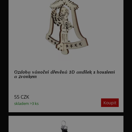
Ozdoba vánoční dřevěná 3D andílek s houslemi
a zvonkem
55
CZK
skladem >3 ks