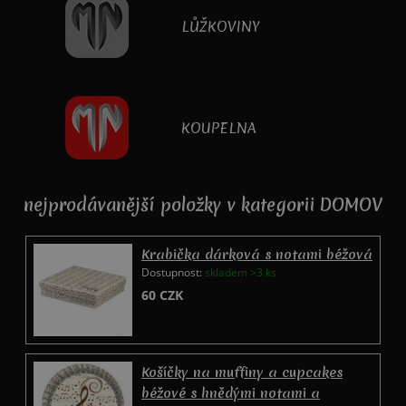
LŮŽKOVINY
KOUPELNA
nejprodávanější položky v kategorii DOMOV
Krabička dárková s notami béžová
Dostupnost:
skladem >3 ks
60
CZK
Košíčky na muffiny a cupcakes
béžové s hnědými notami a