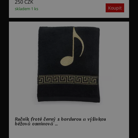
250
CZK
skladem 1 ks
Ručník froté černý s bordurou a výšivkou
béžová osminová ...