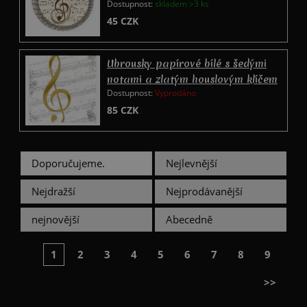
Dostupnost:
skladem >3 ks
houslovým klíčem 50ks
45
CZK
Ubrousky papírové bílé s šedými
notami a zlatým houslovým klíčem
Dostupnost:
Vyprodáno
I Love Music
85
CZK
Doporučujeme.
Nejlevnější
Nejdražší
Nejprodávanější
nejnovější
Abecedně
1
2
3
4
5
6
7
8
9
>>