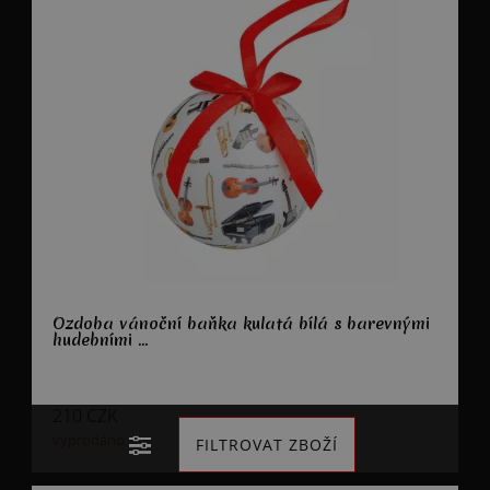
Ozdoba vánoční baňka kulatá bílá s barevnými
hudebními ...
210
CZK
vyprodáno