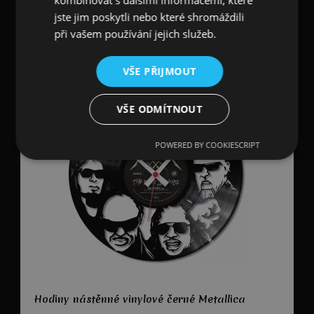
kombinovat s dalšími informacemi, které
jste jim poskytli nebo které shromáždili
900
CZK
při vašem používání jejich služeb.
skladem 1 ks
VŠE PŘIJMOUT
VŠE ODMÍTNOUT
POWERED BY COOKIESCRIPT
Hodiny nástěnné vinylové černé Metallica