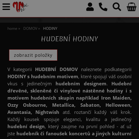
home
DOMOV
HODINY
HUDEBNÍ HODINY
V kategorii
HUDEBNÍ DOMOV
naleznete podkategorii
HODINY s hudebním motivem
, které spojují váš osobní
vkus s jedinečným
hudebním designem
.
Hudební
dřevěné, skleněné či vinylové nástěnné hodiny i s
motivem hudebních skupin například Iron Maiden,
Ozzy Osbourne, Metallica, Sabaton, Helloween,
Avantasia, Nightwish
atd. roztančí každý váš krok.
Každý kousek spojuje eleganci, kvalitu a jedinečný
hudební design
, který zaujme na první pohled - ať už
jste
hudebník či fanoušek koncertů a jiných kulturní