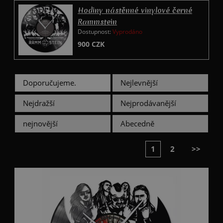
Hodiny nástěnné vinylové černé
Rammstein
Dostupnost:
Vyprodáno
900
CZK
Doporučujeme.
Nejlevnější
Nejdražší
Nejprodávanější
nejnovější
Abecedně
1
2
>>