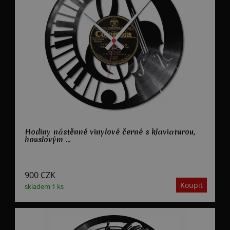
Hodiny nástěnné vinylové černé s klaviaturou,
houslovým ...
900
CZK
skladem 1 ks