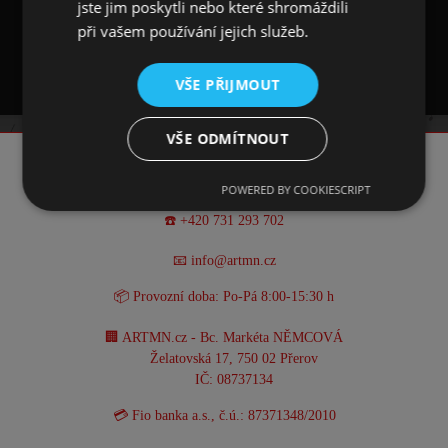
jste jim poskytli nebo které shromáždili
při vašem používání jejich služeb.
Materiál: 97% polyester, 3% elastan
VŠE PŘIJMOUT
VŠE ODMÍTNOUT
KONTAKT
POWERED BY COOKIESCRIPT
☎️ +420 731 293 702
📧 info@artmn.cz
📦 Provozní doba: Po-Pá 8:00-15:30 h
🏢 ARTMN.cz - Bc. Markéta NĚMCOVÁ
Želatovská 17, 750 02 Přerov
IČ: 08737134
💳 Fio banka a.s., č.ú.: 87371348/2010