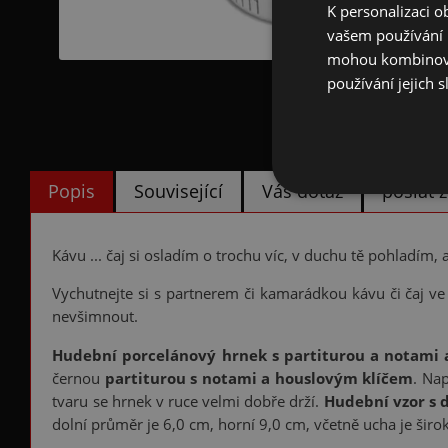
K personalizaci 
vašem používání n
mohou kombinovat
používání jejich s
Popis
Související
Váš dotaz
poslat
Kávu ... čaj si osladím o trochu víc, v duchu tě pohladím,
Vychutnejte si s partnerem či kamarádkou kávu či čaj v
nevšimnout.
Hudební porcelánový hrnek s partiturou a notami 
černou
partiturou s notami a houslovým klíčem
. Na
tvaru se hrnek v ruce velmi dobře drží.
Hudební vzor s 
dolní průměr je 6,0 cm, horní 9,0 cm, včetně ucha je širo