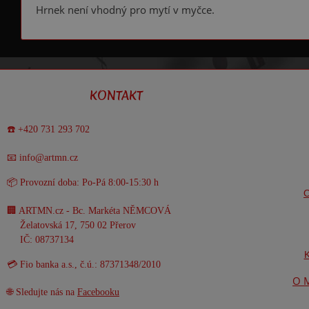
Hrnek není vhodný pro mytí v myčce.
KONTAKT
☎️ +420 731 293 702
📧 info@artmn.cz
📦 Provozní doba: Po-Pá 8:00-15:30 h
O
🏢 ARTMN.cz - Bc. Markéta NĚMCOVÁ
Želatovská 17, 750 02 Přerov
IČ: 08737134
K
💳 Fio banka a.s., č.ú.: 87371348/2010
O M
🌐 Sledujte nás na
Facebooku