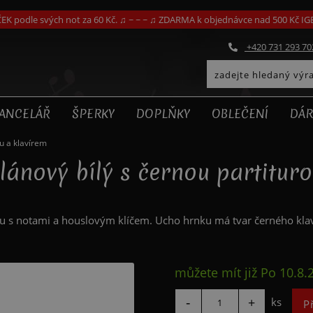
EK podle svých not za 60 Kč. ♫ ~ ~ ~ ♫ ZDARMA k objednávce nad 500 Kč I
+420 731 293 70
ANCELÁŘ
ŠPERKY
DOPLŇKY
OBLEČENÍ
DÁR
u a klavírem
ánový bílý s černou partitur
u s notami a houslovým klíčem. Ucho hrnku má tvar černého klaví
můžete mít již
Po 10.8.
ks