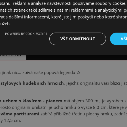
obsahu, reklam a analýze návštěvnosti používáme soubory cookie.
ašich stránek také sdílíme s našimi reklamními a analytickými par
 s dalšími informacemi, které jste jim poskytli nebo které shro
lužeb.
POWERED BY COOKIESCRIPT
VŠE ODMÍTNOUT
VŠ
 známému
 a jinak nic... zpívá naše popová legenda ☺
e
stylových hudebních hrncích
, jejichž originalitu vaši blízcí
a uchem s klavírem - pianem
má objem 300 ml, je vyroben z p
prosto originální unikátní je ucho hrnku o výšce 8,0 cm, které j
dvěma partiturami
zabírá přibližně třetinu plochy hrnku, zadní 
ký 12,5 cm.