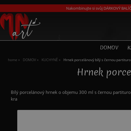
Nakombinujte si svůj DÁRKOVÝ BALÍČ
DOMOV
K
home
DOMOV
KUCHYNĚ
Hrnek porcelánový bílý s černou partituro
Hrnek porcel
Bílý porcelánový hrnek o objemu 300 ml s černou partituro
kra