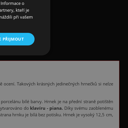
 Informace o
tnery, kteří je
máždili při vašem
E PŘIJMOUT
 jistě ocení. Takových krásných jedinečných hrnečků si nelze
orcelánu bílé barvy. Hrnek je na přední straně potištěn
e vytvarováno do
klavíru - piana.
Díky svému zaoblenému
strana hrnku je bílá bez potisku. Hrnek je vysoký 12,5 cm,