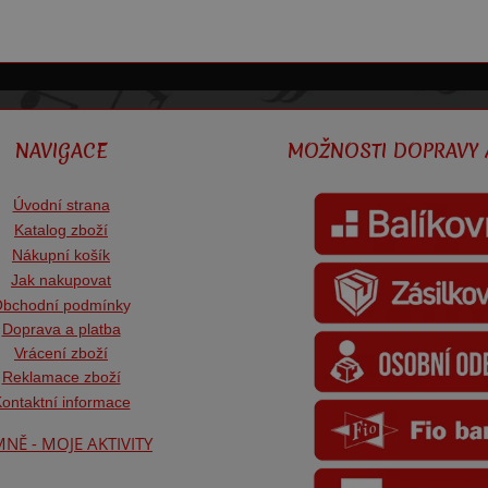
NAVIGACE
MOŽNOSTI DOPRAVY 
Úvodní strana
Katalog zboží
Nákupní košík
Jak nakupovat
bchodní podmínk
y
Doprava a platba
Vrácení zboží
Reklamace zboží
ontaktní informace
NĚ - MOJE AKTIVITY