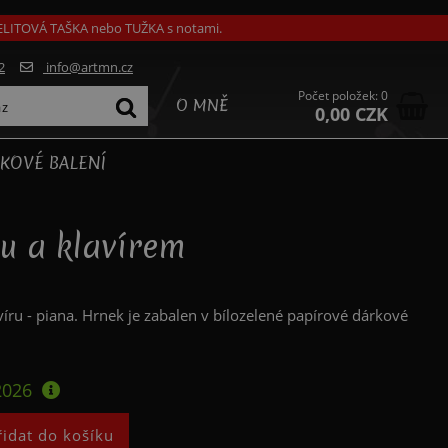
GELITOVÁ TAŠKA nebo TUŽKA s notami.
2
info@artmn.cz
Počet položek: 0
O MNĚ
0,00 CZK
KOVÉ BALENÍ
ou a klavírem
ru - piana. Hrnek je zabalen v bílozelené papírové dárkové
2026