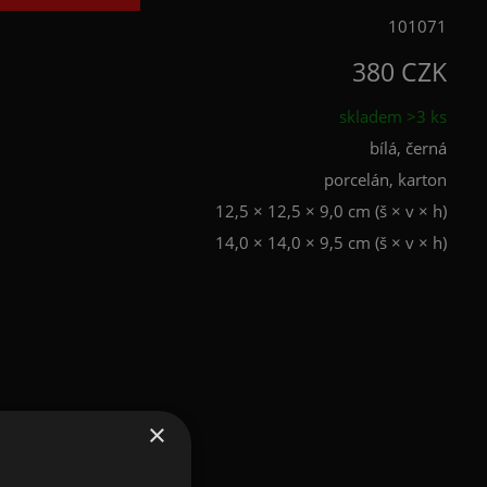
101071
380 CZK
skladem >3 ks
bílá, černá
porcelán, karton
12,5 × 12,5 × 9,0 cm (š × v × h)
14,0 × 14,0 × 9,5 cm (š × v × h)
×