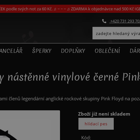
EK podle svých not za 60 Kč. ♫ ~ ~ ~ ♫ ZDARMA k objednávce nad 500 Kč I
+420 731 293 70
ANCELÁŘ
ŠPERKY
DOPLŇKY
OBLEČENÍ
DÁR
 nástěnné vinylové černé Pin
ami členů legendární anglické rockové skupiny Pink Floyd na poza
Zboží již není skladem
Kód: