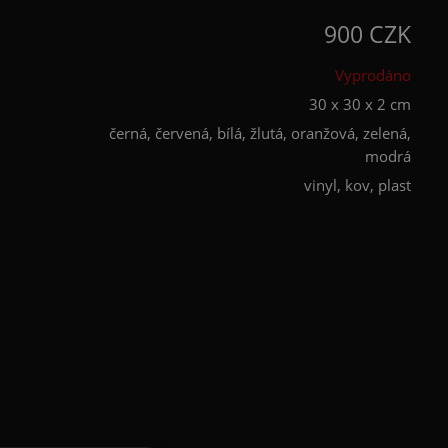
900 CZK
Vyprodáno
30 x 30 x 2 cm
černá, červená, bílá, žlutá, oranžová, zelená,
modrá
vinyl, kov, plast