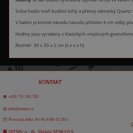
Srdce hodin tvoří kvalitní tichý a přesný německý Quartz 
V balení je kromě návodu návodu přiložen 4 cm velký pla
Hodiny jsou vyrobeny z klasických vinylových gramofon
Rozměr: 30 x 30 x 2 cm (š x v x h)
KONTAKT
☎️ +420 731 293 702
📧 info@artmn.cz
📦 Provozní doba: Po-Pá 8:00-15:30 h
O
🏢 ARTMN.cz - Bc. Markéta NĚMCOVÁ