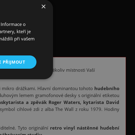
×
 Informace o
tnery, kteří je
máždili při vašem
E PŘIJMOUT
sign
u. Jsou ideální do jekékoliv místnosti Vaší
ými mikro drážkami. Hlavní dominantou tohoto
hudebního
 duhovým lemem gramofonové desky s originální etiketou
askytarista a zpěvák Roger Waters, kytarista David
 symbol cihlové zdi z alba The Wall z roku 1979. Hodiny
ditelné. Tyto originální
retro vinyl nástěnné hudební
náhrávacím studiu
.