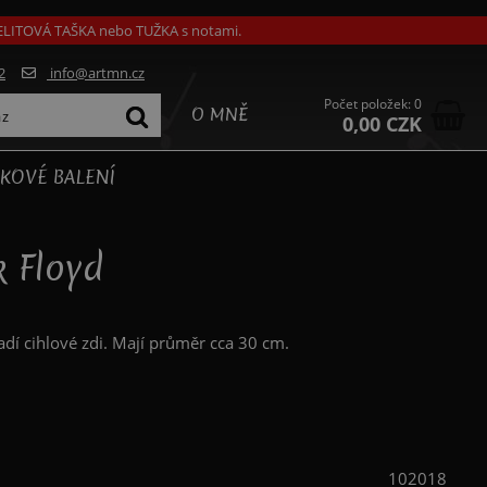
GELITOVÁ TAŠKA nebo TUŽKA s notami.
2
info@artmn.cz
Počet položek: 0
O MNĚ
0,00 CZK
KOVÉ BALENÍ
k Floyd
dí cihlové zdi. Mají průměr cca 30 cm.
102018