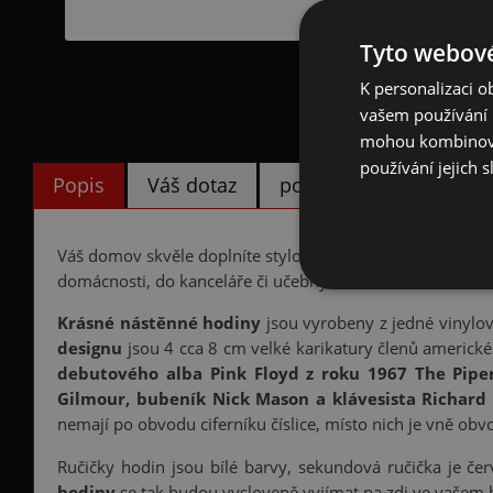
Tyto webové
K personalizaci 
vašem používání n
mohou kombinovat
používání jejich s
Popis
Váš dotaz
poslat známému
Váš domov skvěle doplníte stylovými
hudebními nástěn
domácnosti, do kanceláře či učebny.
Krásné nástěnné hodiny
jsou vyrobeny z jedné vinylo
designu
jsou 4 cca 8 cm velké karikatury členů americk
debutového
alba Pink Floyd z roku 1967 The Pip
Gilmour, bubeník Nick Mason a klávesista Richard
nemají po obvodu ciferníku číslice, místo nich je vně obvod
Ručičky hodin jsou bílé barvy, sekundová ručička je čer
hodiny
se tak budou vysloveně vyjímat na zdi ve vašem b