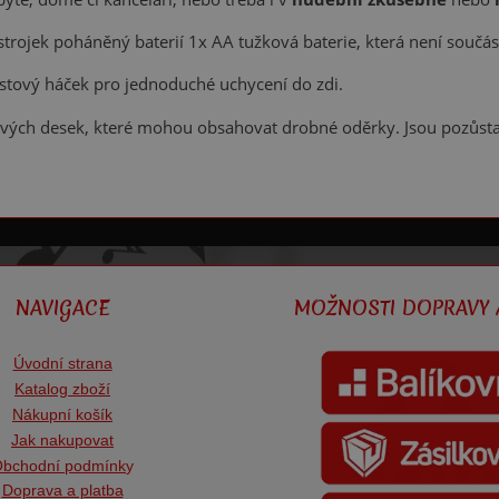
strojek poháněný baterií 1x AA tužková baterie, která není součást
stový háček pro jednoduché uchycení do zdi.
ových desek, které mohou obsahovat drobné oděrky. Jsou pozůst
NAVIGACE
MOŽNOSTI DOPRAVY 
Úvodní strana
Katalog zboží
Nákupní košík
Jak nakupovat
bchodní podmínk
y
Doprava a platba