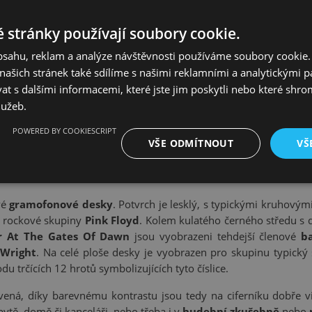
 stránky používají soubory cookie.
obsahu, reklam a analýze návštěvnosti používáme soubory cookie.
ašich stránek také sdílíme s našimi reklamními a analytickými par
 s dalšími informacemi, které jste jim poskytli nebo které shro
lužeb.
POWERED BY COOKIESCRIPT
VŠE ODMÍTNOUT
VŠ
nými hodinami v tradičním, pro vinyl typickém černém de
vé
gramofonové desky
. Potvrch je lesklý, s typickými kruhov
é rockové skupiny
Pink Floyd
. Kolem kulatého černého středu s
er At The Gates Of Dawn
jsou vyobrazeni tehdejší členové
b
 Wright
. Na celé ploše desky je vyobrazen pro skupinu typický
u trčících 12 hrotů symbolizujících tyto číslice.
vená, díky barevnému kontrastu jsou tedy na ciferníku dobře vi
ytě, domě či kanceláři, nebo třeba i v
hudební zkušebně
nebo