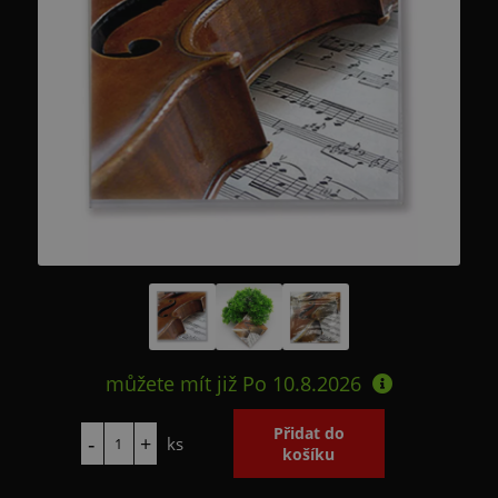
můžete mít již
Po 10.8.2026
ks