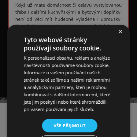
Když už máte domácnost či oslavu vystylovanou
třeba i dalšími kuchyňskými a bytovými doplňky,
není od věci mít hudebně vyladěné i ubrousky.
Kromě této papírové utěrky je to výtečná dekorace
×
na Váš stůl. Krásné hudební ubrousky mějte doma
Tyto webové stránky
stále po ruce.
používají soubory cookie.
Bílé ubrousky jsou celoplošně potištěny houslemi
K personalizaci obsahu, reklam a analýze
a notami. Balení obsahuje 20ks 3-vstrvých
návštěvnosti používáme soubory cookie.
ubrousků menšího rozměru 25 x 25 cm (v
Informace o vašem používání našich
rozloženém stavu), Balíček měří 12,5 x 12,5 cm.
stránek také sdílíme s našimi reklamními
a analytickými partnery, kteří je mohou
kombinovat s dalšími informacemi, které
jste jim poskytli nebo které shromáždili
při vašem používání jejich služeb.
KONTAKT
VŠE PŘIJMOUT
☎️ +420 731 293 702