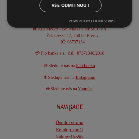
VŠE ODMÍTNOUT
📧 info@artmn.cz
📦 Provozní doba: Po-Pá 8:00-15:30 h
POWERED BY COOKIESCRIPT
🏢 ARTMN.cz - Bc. Markéta NĚMCOVÁ
Želatovská 17, 750 02 Přerov
IČ: 08737134
💳 Fio banka a.s., č.ú.: 87371348/2010
🌐 Sledujte nás na
Facebooku
🌐 Sledujte nás na
Instagramu
🌐 Sledujte nás na
Youtube
NAVIGACE
Úvodní strana
Katalog zboží
Nákupní košík