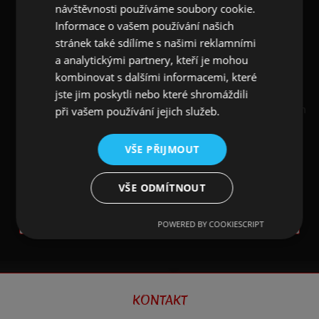
návštěvnosti používáme soubory cookie.
Materiál: polyester/spandex
Informace o vašem používání našich
stránek také sdílíme s našimi reklamními
Triko má rovný volnější střih, záleží tedy, jak moc
a analytickými partnery, kteří je mohou
jej chcete mít vypasované. U uvedených rozměrů
kombinovat s dalšími informacemi, které
prosím počítejte s možnou cca 2 cm odchylkou.
jste jim poskytli nebo které shromáždili
Velikost
Obvod hrudníku v cm
Délka rukávu v cm
při vašem používání jejich služeb.
S
96
18
VŠE PŘIJMOUT
M
100
19
L
104
20
VŠE ODMÍTNOUT
XL
108
21
XXL
112
22
POWERED BY COOKIESCRIPT
KONTAKT