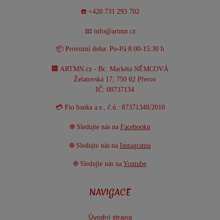
☎️ +420 731 293 702
📧 info@artmn.cz
📦 Provozní doba: Po-Pá 8:00-15:30 h
🏢 ARTMN.cz - Bc. Markéta NĚMCOVÁ
Želatovská 17, 750 02 Přerov
IČ: 08737134
💳 Fio banka a.s., č.ú.: 87371348/2010
🌐 Sledujte nás na
Facebooku
🌐 Sledujte nás na
Instagramu
🌐 Sledujte nás na
Youtube
NAVIGACE
Úvodní strana