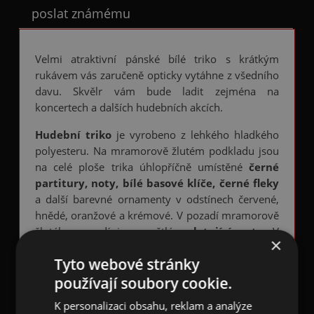
poslat známému
Velmi atraktivní pánské bílé triko s krátkým
rukávem vás zaručeně opticky vytáhne z všedního
davu. Skvělr vám bude ladit zejména na
koncertech a dalších hudebních akcích.
Hudební triko
je vyrobeno z lehkého hladkého
polyesteru. Na mramorově žlutém podkladu jsou
na celé ploše trika úhlopříčně umístěné
černé
partitury, noty, bílé basové klíče, černé fleky
a další barevné ornamenty v odstínech červené,
hnědé, oranžové a krémové. V pozadí mramorově
žlutého pozadí jsou světlé
poletující noty
. V
×
pozadí černých fleků - kaněk jsou velké světlejší
Tyto webové stránky
noty. Z vnitřní strany je triko bílé.
používají soubory cookie.
Zadní díl má stejný potisk jako přední díl. Rukávy
K personalizaci obsahu, reklam a analýze
mají taktéž stejný potisk jako celé triko.