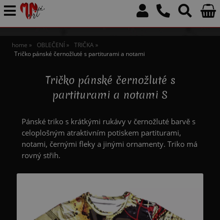
home
OBLEČENÍ
TRIČKA
Tričko pánské černožluté s partiturami a notami
Tričko pánské černožluté s
partiturami a notami S
Pánské triko s krátkými rukávy v černožluté barvě s
celoplošným atraktivním potiskem partiturami,
notami, černými fleky a jinými ornamenty. Triko má
rovný střih.