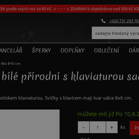
EK podle svých not za 60 Kč. ♫ ~ ~ ~ ♫ ZDARMA k objednávce nad 500 Kč I
+420 731 293 70
ANCELÁŘ
ŠPERKY
DOPLŇKY
OBLEČENÍ
DÁR
a 4ks 8×6 cm
 bílé přírodní s klaviaturou s
otiskem klaviaturou. Svíčky s klavírem mají tvar válce 8x6 cm.
můžete mít již
Po 10.8.
ks