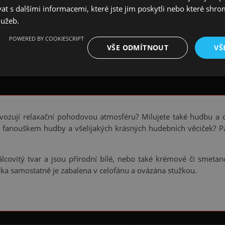
 s dalšími informacemi, které jste jim poskytli nebo které shro
lužeb.
POWERED BY COOKIESCRIPT
VŠE ODMÍTNOUT
VŠ
 navozují relaxační pohodovou atmosféru? Milujete také hudbu a 
 fanouškem hudby a všelijakých krásných hudebních věciček? Pak
lcovitý tvar a jsou přírodní bílé, nebo také krémové či smet
íčka samostatně je zabalena v celofánu a ovázána stužkou.