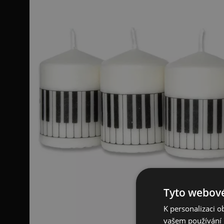
Tyto webové
K personalizaci 
vašem používání n