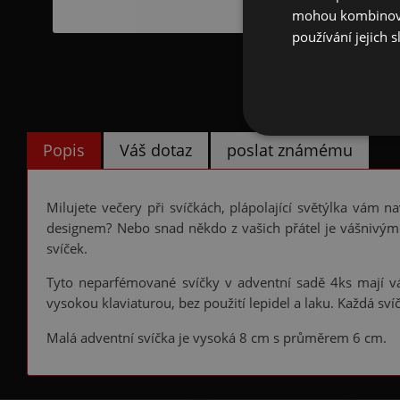
mohou kombinovat
používání jejich s
Popis
Váš dotaz
poslat známému
Milujete večery při svíčkách, plápolající světýlka vám
designem? Nebo snad někdo z vašich přátel je vášnivým
svíček.
Tyto neparfémované svíčky v adventní sadě 4ks mají vá
vysokou klaviaturou, bez použití lepidel a laku. Každá sv
Malá adventní svíčka je vysoká 8 cm s průměrem 6 cm.