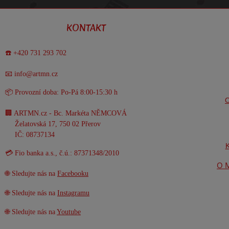
KONTAKT
☎️ +420 731 293 702
📧 info@artmn.cz
📦 Provozní doba: Po-Pá 8:00-15:30 h
O
🏢 ARTMN.cz - Bc. Markéta NĚMCOVÁ
Želatovská 17, 750 02 Přerov
IČ: 08737134
K
💳 Fio banka a.s., č.ú.: 87371348/2010
O M
🌐 Sledujte nás na
Facebooku
🌐 Sledujte nás na
Instagramu
🌐 Sledujte nás na
Youtube