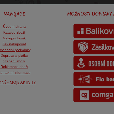
NAVIGACE
MOŽNOSTI DOPRAVY 
Úvodní strana
Katalog zboží
Nákupní košík
Jak nakupovat
bchodní podmínk
y
Doprava a platba
Vrácení zboží
Reklamace zboží
ontaktní informace
NĚ - MOJE AKTIVITY