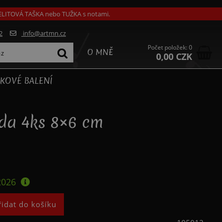
GELITOVÁ TAŠKA nebo TUŽKA s notami.
2
info@artmn.cz
Počet položek: 0
O MNĚ
0,00 CZK
KOVÉ BALENÍ
ada 4ks 8×6 cm
2026