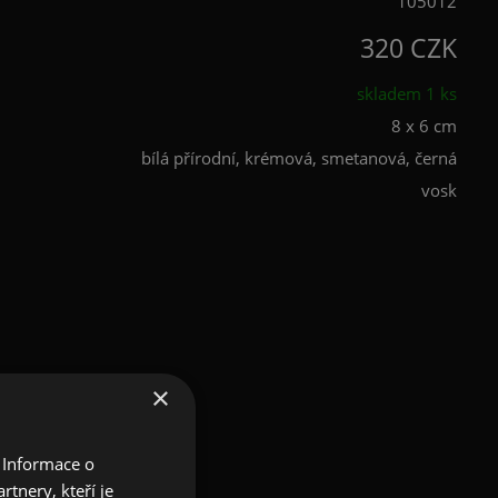
105012
320 CZK
skladem 1 ks
8 x 6 cm
bílá přírodní, krémová, smetanová, černá
vosk
×
 Informace o
tnery, kteří je