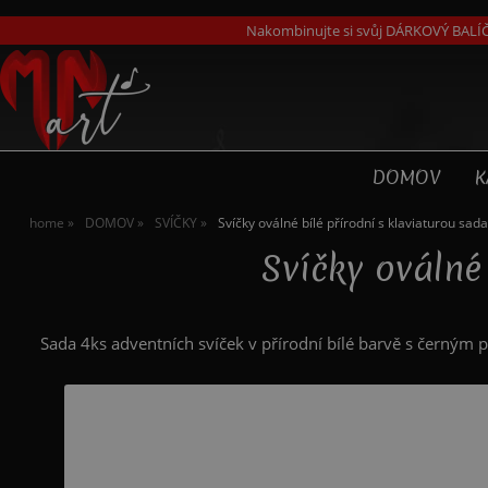
Nakombinujte si svůj DÁRKOVÝ BALÍČ
DOMOV
K
home
DOMOV
SVÍČKY
Svíčky oválné bílé přírodní s klaviaturou sad
Svíčky oválné
Sada 4ks adventních svíček v přírodní bílé barvě s černým p