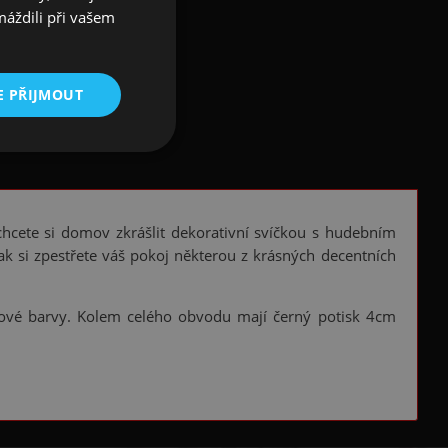
máždili při vašem
E PŘIJMOUT
chcete si domov zkrášlit dekorativní svíčkou s hudebním
 si zpestřete váš pokoj některou z krásných decentních
anové barvy. Kolem celého obvodu mají černý potisk 4cm