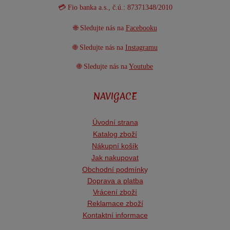
💳 Fio banka a.s., č.ú.: 87371348/2010
🌐 Sledujte nás na
Facebooku
🌐 Sledujte nás na
Instagramu
🌐 Sledujte nás na
Youtube
NAVIGACE
Úvodní strana
Katalog zboží
Nákupní košík
Jak nakupovat
Obchodní podmínk
y
Doprava a platba
Vrácení zboží
Reklamace zboží
Kontaktní informace