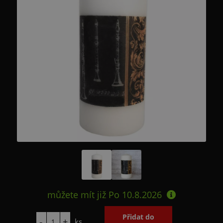
můžete mít již
Po 10.8.2026
ks