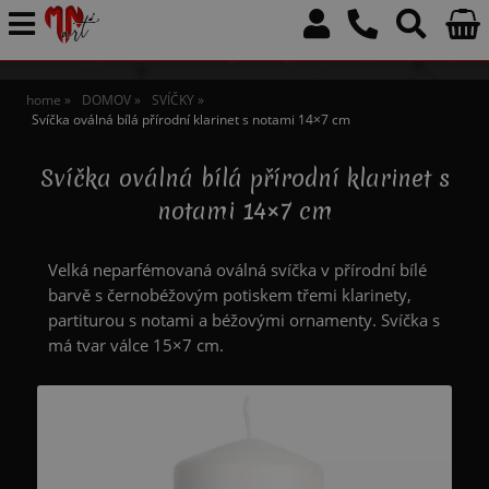
home
DOMOV
SVÍČKY
Svíčka oválná bílá přírodní klarinet s notami 14×7 cm
Svíčka oválná bílá přírodní klarinet s
notami 14×7 cm
Velká neparfémovaná oválná svíčka v přírodní bílé
barvě s černobéžovým potiskem třemi klarinety,
partiturou s notami a béžovými ornamenty. Svíčka s
má tvar válce 15×7 cm.