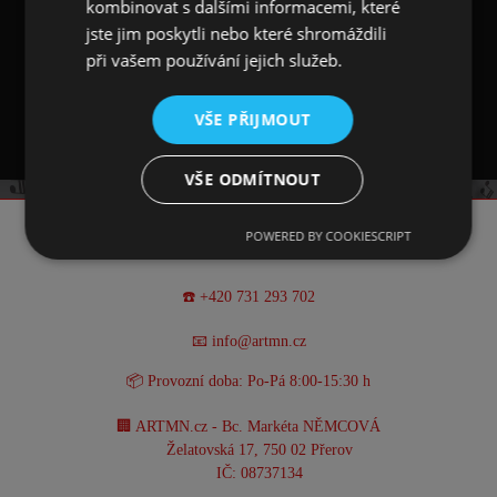
kombinovat s dalšími informacemi, které
ovázána stužkou. Je vysoká 15 cm, průměr
jste jim poskytli nebo které shromáždili
kulatého profilu má 7 cm.
při vašem používání jejich služeb.
Bez použití lepidel a laku.
VŠE PŘIJMOUT
VŠE ODMÍTNOUT
POWERED BY COOKIESCRIPT
KONTAKT
☎️ +420 731 293 702
📧 info@artmn.cz
📦 Provozní doba: Po-Pá 8:00-15:30 h
🏢 ARTMN.cz - Bc. Markéta NĚMCOVÁ
Želatovská 17, 750 02 Přerov
IČ: 08737134