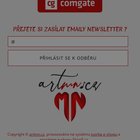
PŘEJETE SI ZASÍLAT EMAILY NEWSLETTER ?
Copyright ©
artmn.cz
,
provozováno na systému
tvorba e-shopu
a
pronájem e-shopu
Shop5.cz