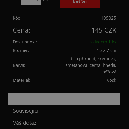
Kód:
105025
Cena:
145 CZK
Dostupnost:
skladem 1 ks
Rozměr:
15 x 7 cm
bílá přírodní, krémová,
Barva:
smetanová, černá, hnědá,
béžová
Materiál:
vosk
Popis
Související
Váš dotaz