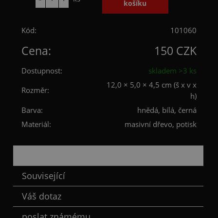
Kód:
101060
Cena:
150 CZK
Dostupnost:
skladem >3 ks
12,0 × 5,0 × 4,5 cm (š x v x
Rozměr:
h)
Barva:
hnědá, bílá, černá
Materiál:
masivní dřevo, potisk
Popis
Související
Váš dotaz
poslat známému