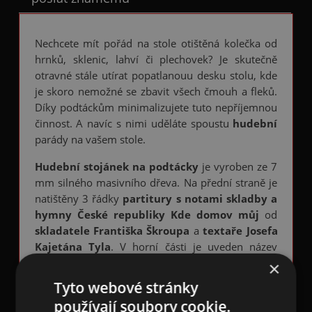
Nechcete mít pořád na stole otištěná kolečka od
hrnků, sklenic, lahví či plechovek? Je skutečně
otravné stále utírat popatlanouu desku stolu, kde
je skoro nemožné se zbavit všech čmouh a fleků.
Díky podtáckům minimalizujete tuto nepříjemnou
činnost. A navíc s nimi uděláte spoustu
hudební
parády na vašem stole.
Hudební stojánek na podtácky
je vyroben ze 7
mm silného masivního dřeva. Na přední straně je
natištěny 3 řádky
partitury s notami skladby a
hymny České republiky Kde domov můj
od
skladatele Františka Škroupa
a
textaře Josefa
Kajetána Tyla
. V horní části je uveden název
skladby a jména autorů. Zadní strana
dřevěného
×
stojánku na podtácky s hudebním designem
Tyto webové stránky
je přírodní světle hnědá bez potisku. Stojánek
používají soubory cookie.
měří 12,0 × 5,0 × 4,5 cm, prostor pro podtácky