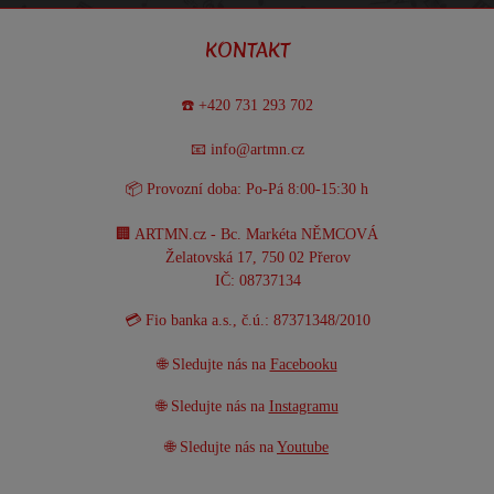
KONTAKT
☎️ +420 731 293 702
📧 info@artmn.cz
📦 Provozní doba: Po-Pá 8:00-15:30 h
🏢 ARTMN.cz - Bc. Markéta NĚMCOVÁ
Želatovská 17, 750 02 Přerov
IČ: 08737134
💳 Fio banka a.s., č.ú.: 87371348/2010
🌐 Sledujte nás na
Facebooku
🌐 Sledujte nás na
Instagramu
🌐 Sledujte nás na
Youtube