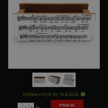
můžete mít již
Po 10.8.2026
ks