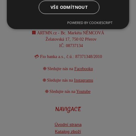
VŠE ODMÍTNOUT
📧 info@artmn.cz
📦 Provozní doba: Po-Pá 8:00-15:30 h
POWERED BY COOKIESCRIPT
🏢 ARTMN.cz - Bc. Markéta NĚMCOVÁ
Želatovská 17, 750 02 Přerov
IČ: 08737134
💳 Fio banka a.s., č.ú.: 87371348/2010
🌐 Sledujte nás na
Facebooku
🌐 Sledujte nás na
Instagramu
🌐 Sledujte nás na
Youtube
NAVIGACE
Úvodní strana
Katalog zboží