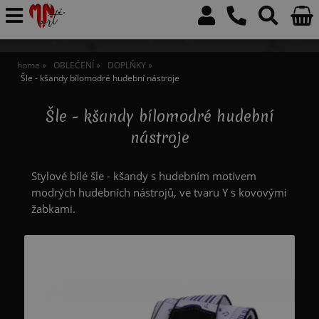
home
OBLEČENÍ
DOPLŇKY
Šle - kšandy bílomodré hudební nástroje
Šle - kšandy bílomodré hudební
nástroje
Stylové bílé šle - kšandy s hudebním motivem
modrých hudebních nástrojů, ve tvaru Y s kovovými
žabkami.