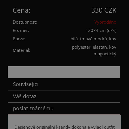
Cena:
330 CZK
Dostupnost:
Vyprodáno
Rozměr:
120×4 cm (d×š)
Barva:
bílá, tmavě modrá, kov
polyester, elastan, kov
Materiál:
magnetický
Popis
Související
Váš dotaz
poslat známému
Designově originální kšandy dokonale vyladí outfit