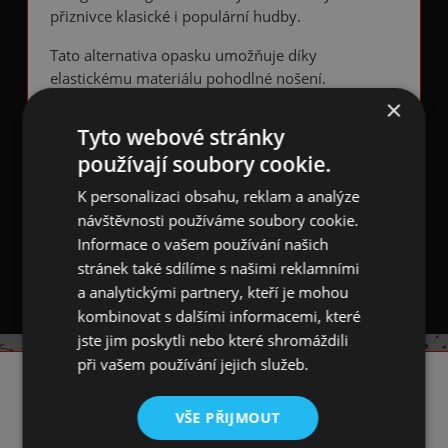
přiznivce klasické i populární hudby.
Tato alternativa opasku umožňuje díky
elastickému materiálu pohodlné nošení.
×
Kšandy mají tvar Y, vpředu s 2 kovovými žabkami
Tyto webové stránky
a vzadu s 1 žabkou a vsadkou z eko kůže.
používají soubory cookie.
Vyrobeno v ČR.
K personalizaci obsahu, reklam a analýze
Složení: polyester, elastan, magnetický kov
návštěvnosti používáme soubory cookie.
Informace o vašem používání našich
Rozměr: délka 120 cm, šířka 4 cm
stránek také sdílíme s našimi reklamními
a analytickými partnery, kteří je mohou
kombinovat s dalšími informacemi, které
jste jim poskytli nebo které shromáždili
při vašem používání jejich služeb.
KONTAKT
VŠE PŘIJMOUT
☎️ +420 731 293 702