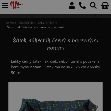
home
OBLEČENÍ
ŠÁLY, ŠÁTKY
Šátek nákrčník černý s barevnými notami
Šátek nákrčník černý s barevnými
notami
Lehký černý šátek nákrčník, neboli tunel s potiskem
barevnými notami. Šátek má na šířku 25 cm a výšku
50 cm.