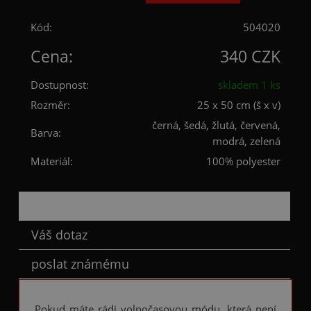
Kód:
504020
Cena:
340 CZK
Dostupnost:
skladem 1 ks
Rozměr:
25 x 50 cm (š x v)
černá, šedá, žlutá, červená,
Barva:
modrá, zelená
Materiál:
100% polyester
Popis
Váš dotaz
poslat známému
Pokud máte rádi volnočasovou módu, která není