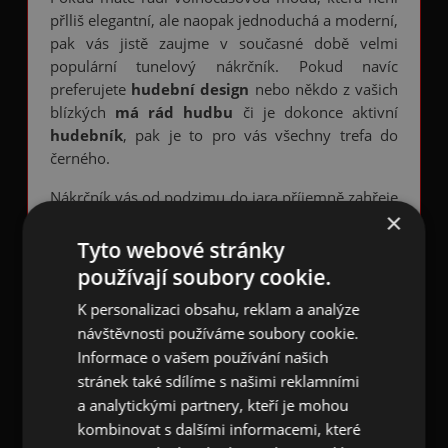
přlliš elegantní, ale naopak jednoduchá a moderní,
pak vás jistě zaujme v současné době velmi
populární tunelový nákrčník. Pokud navíc
preferujete
hudební design
nebo někdo z vašich
blízkých
má rád hudbu
či je dokonce aktivní
hudebník
, pak je to pro vás všechny trefa do
černého.
Nákrčník vás od podzimu do jara příjemně zahřeje
×
a může vám také nahradit čepici nebo čelenku,
když je zapomenete doma. Lze jej použít také jako
Tyto webové stránky
potítko nebo gumičku do vlasů. Při sportovní
používají soubory cookie.
aktivitě dobře odvádí pot.
K personalizaci obsahu, reklam a analýze
Hudební tunelový šátek nákrčník
je vyroben z
návštěvnosti používáme soubory cookie.
jersey materiálu z polyesteru. Má černou barvu a
Informace o vašem používání našich
je potištěn mnoha malými
barevnými půlovými
stránek také sdílíme s našimi reklamními
notami, celými notami, osminovými notami a
a analytickými partnery, kteří je mohou
šestnáctinovými notami
velkými 1,3 cm. Vnitřní
kombinovat s dalšími informacemi, které
strana nákrčníku je bílá nepotištěná.