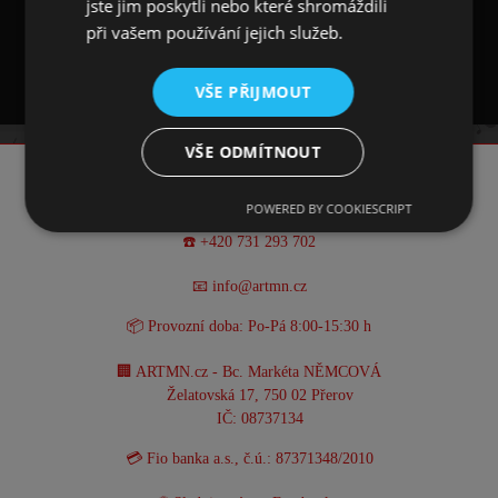
jste jim poskytli nebo které shromáždili
při vašem používání jejich služeb.
Šátek má rozměr 25 x 50 cm.
VŠE PŘIJMOUT
VŠE ODMÍTNOUT
KONTAKT
POWERED BY COOKIESCRIPT
☎️ +420 731 293 702
📧 info@artmn.cz
📦 Provozní doba: Po-Pá 8:00-15:30 h
🏢 ARTMN.cz - Bc. Markéta NĚMCOVÁ
Želatovská 17, 750 02 Přerov
IČ: 08737134
💳 Fio banka a.s., č.ú.: 87371348/2010