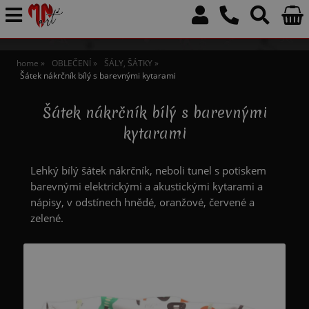
home
OBLEČENÍ
ŠÁLY, ŠÁTKY
Šátek nákrčník bílý s barevnými kytarami
Šátek nákrčník bílý s barevnými
kytarami
Lehký bílý šátek nákrčník, neboli tunel s potiskem
barevnými elektrickými a akustickými kytarami a
nápisy, v odstínech hnědé, oranžové, červené a
zelené.