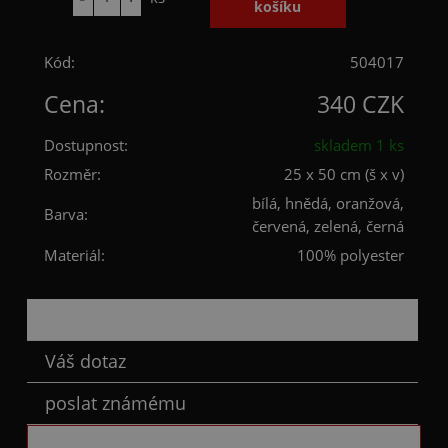
Kód:
504017
Cena:
340 CZK
Dostupnost:
skladem 1 ks
Rozměr:
25 x 50 cm (š x v)
bílá, hnědá, oranžová,
Barva:
červená, zelená, černá
Materiál:
100% polyester
Popis
Váš dotaz
poslat známému