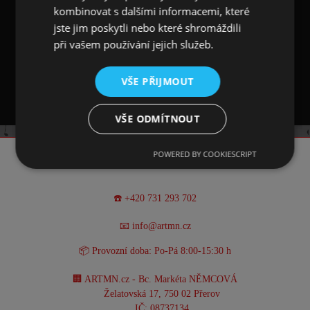
kombinovat s dalšími informacemi, které
rock, jazz, hard, acoustic, rhythm, melody,
jste jim poskytli nebo které shromáždili
guitar, music
. Vnitřní strana nákrčníku je bílá
nepotištěná.
při vašem používání jejich služeb.
Šátek má rozměr 25 x 50 cm.
VŠE PŘIJMOUT
VŠE ODMÍTNOUT
POWERED BY COOKIESCRIPT
KONTAKT
☎️ +420 731 293 702
📧 info@artmn.cz
📦 Provozní doba: Po-Pá 8:00-15:30 h
🏢 ARTMN.cz - Bc. Markéta NĚMCOVÁ
Želatovská 17, 750 02 Přerov
IČ: 08737134