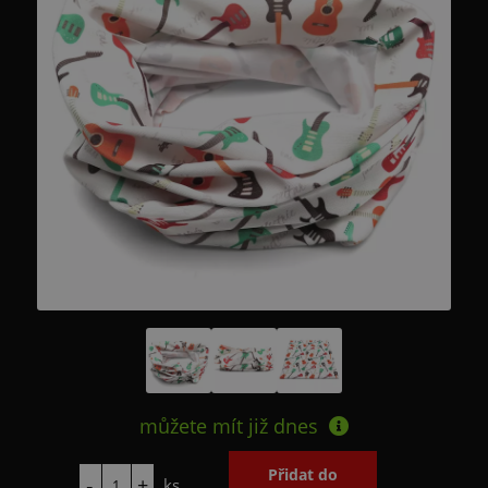
můžete mít již
dnes
ks