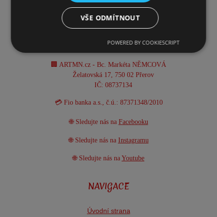
☎️ +420 731 293 702
VŠE ODMÍTNOUT
📧 info@artmn.cz
POWERED BY COOKIESCRIPT
📦 Provozní doba: Po-Pá 8:00-15:30 h
🏢 ARTMN.cz - Bc. Markéta NĚMCOVÁ
Želatovská 17, 750 02 Přerov
IČ: 08737134
💳 Fio banka a.s., č.ú.: 87371348/2010
🌐 Sledujte nás na
Facebooku
🌐 Sledujte nás na
Instagramu
🌐 Sledujte nás na
Youtube
NAVIGACE
Úvodní strana