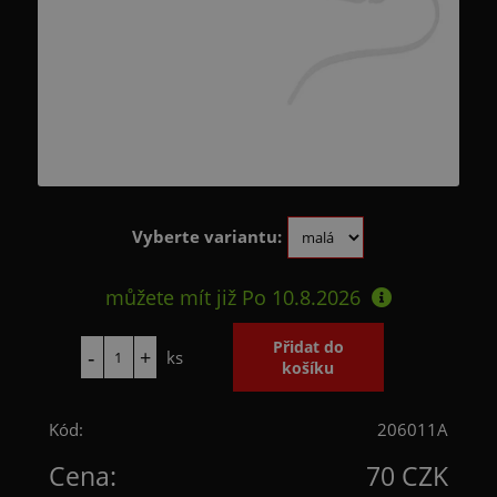
Vyberte variantu:
můžete mít již
Po 10.8.2026
ks
Kód:
206011A
Cena:
70 CZK