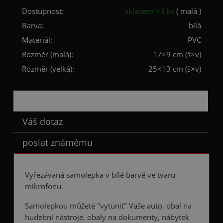
Dostupnost:
skladem >3 ks
( malá )
Barva:
bílá
Materiál:
PVC
Rozměr (malá):
17×9 cm (š×v)
Rozměr (velká):
25×13 cm (š×v)
Popis
Váš dotaz
poslat známému
Vyřezávaná samolepka v bílé barvě ve tvaru
mikrofonu.
Samolepkou můžete "vytunit" Vaše auto, obal na
hudební nástroje, obaly na dokumenty, nábytek