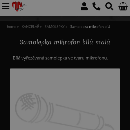
home
KANCELÁŘ
SAMOLEPKY
Samolepka mikrofon bílá
Samolepka mikrofon bílá malá
Bílá vyřezávaná samolepka ve tvaru mikrofonu.