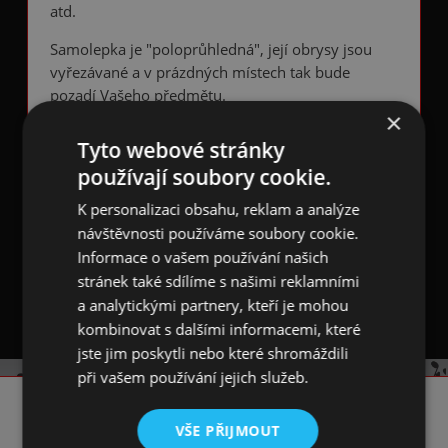
atd.
Samolepka je "poloprůhledná", její obrysy jsou
vyřezávané a v prázdných místech tak bude
pozadí Vašeho předmětu.
×
K nalepení se používá přenosová folie, která je
Tyto webové stránky
součástí samolepky, včetně návodu na aplikaci.
používají soubory cookie.
Materiál: PVC
K personalizaci obsahu, reklam a analýze
návštěvnosti používáme soubory cookie.
Rozměr:
malá 17×9 cm (š×v)
Informace o vašem používání našich
velká 25×13 cm (š×v)
stránek také sdílíme s našimi reklamními
a analytickými partnery, kteří je mohou
kombinovat s dalšími informacemi, které
jste jim poskytli nebo které shromáždili
při vašem používání jejich služeb.
KONTAKT
VŠE PŘIJMOUT