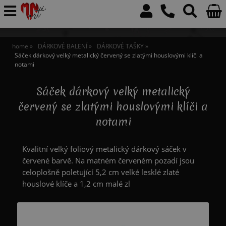
home
DÁRKOVÉ BALENÍ
DÁRKOVÉ TAŠKY
Sáček dárkový velký metalický červený se zlatými houslovými klíči a
notami
Sáček dárkový velký metalický
červený se zlatými houslovými klíči a
notami
Kvalitní velký foliový metalický dárkový sáček v
červené barvě. Na matném červeném pozadí jsou
celoplošně poletující 5,2 cm velké lesklé zlaté
houslové klíče a 1,2 cm malé zl