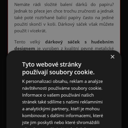
Nemáte rádi složité balení dárků do papíru?
Jednak to přece jen chce trochu zručnosti a jednak
také poté roztrhané balící papíry často na jediné
použití skončí v koši. Dárkový sáček však můžete
použít i vícekrát.
Tento velký
d
árkový sáček s hudebním
designem
je vyroben z kvalitní pevné metalické
×
polypropylenové folie. Sáček je celoplošně
potištěn 5,2 cm velkými lesklými zlatými
Tyto webové stránky
poletujícími
houslovými klíči
a 1,2 cm malými
používají soubory cookie.
lesklými zlatými
osminovými notami
na
K personalizaci obsahu, reklam a analýze
matném červeném pozadí.
Hudební vzor
se
pravidelně opakuje a je na obou stranách sáčku.
návštěvnosti používáme soubory cookie.
Informace o vašem používání našich
Ušetřete si práci při balení dárků a zabalte Vaše
stránek také sdílíme s našimi reklamními
dárky jednoduše a efektivně do dárkových sáčků.
a analytickými partnery, kteří je mohou
Dojem z dárku bude maximální!
kombinovat s dalšími informacemi, které
jste jim poskytli nebo které shromáždili
Rozměr: 25,0 × 39,0 cm (š × v)