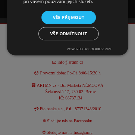
při vašem používání jejich služeb.
VŠE PŘIJMOUT
VŠE ODMÍTNOUT
KONTAKT
POWERED BY COOKIESCRIPT
☎️ +420 731 293 702
📧 info@artmn.cz
📦 Provozní doba: Po-Pá 8:00-15:30 h
🏢 ARTMN.cz - Bc. Markéta NĚMCOVÁ
Želatovská 17, 750 02 Přerov
IČ: 08737134
💳 Fio banka a.s., č.ú.: 87371348/2010
🌐 Sledujte nás na
Facebooku
🌐 Sledujte nás na
Instagramu