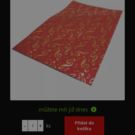
můžete mít již
dnes
ks