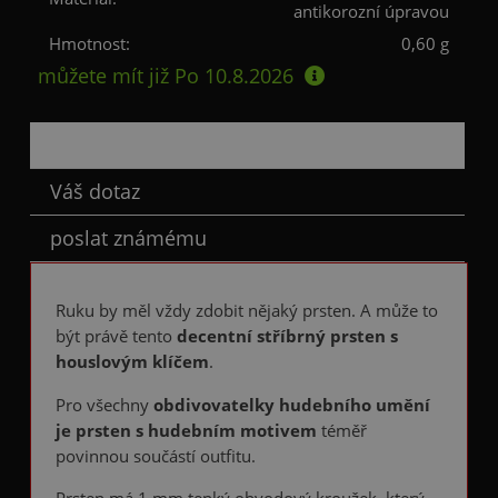
antikorozní úpravou
Hmotnost:
0,60 g
můžete mít již
Po 10.8.2026
Popis
Váš dotaz
poslat známému
Ruku by měl vždy zdobit nějaký prsten. A může to
být právě tento
decentní stříbrný prsten s
houslovým klíčem
.
Pro všechny
obdivovatelky hudebního umění
je prsten s hudebním motivem
téměř
povinnou součástí outfitu.