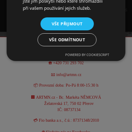
jste jim poskytli nebo které shromáždili
při vašem používání jejich služeb.
2 9/16
65.
Pánská velikost L
VŠE PŘIJMOUT
VŠE ODMÍTNOUT
KONTAKT
POWERED BY COOKIESCRIPT
☎️ +420 731 293 702
📧 info@artmn.cz
📦 Provozní doba: Po-Pá 8:00-15:30 h
🏢 ARTMN.cz - Bc. Markéta NĚMCOVÁ
Želatovská 17, 750 02 Přerov
IČ: 08737134
💳 Fio banka a.s., č.ú.: 87371348/2010