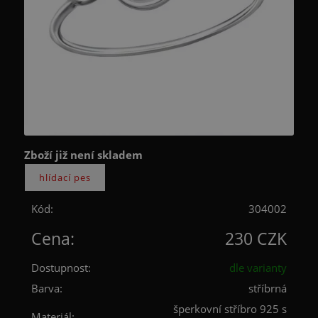
Zboží již není skladem
Kód:
304002
Cena:
230 CZK
Dostupnost:
dle varianty
Barva:
stříbrná
šperkovní stříbro 925 s
Materiál: