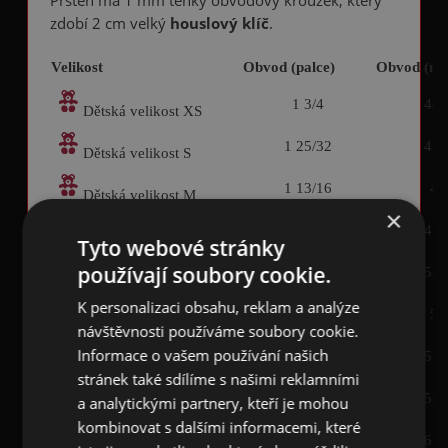
Prsten má 1 mm tenký obvodový kroužek, který
zdobí 2 cm velký
houslový klíč
.
Velikost
Obvod (palce)
Obvod (m
1 3/4
44.
Dětská velikost XS
1 25/32
45.
Dětská velikost S
1 13/16
46
Dětská velikost M
×
1 7/8
47.
Dětská velikost L
Tyto webové stránky
používají soubory cookie.
2 1/16
52.
Dámská velikost S
K personalizaci obsahu, reklam a analýze
2 1/8
54
Dámská velikost M
návštěvnosti používáme soubory cookie.
Informace o vašem používání našich
2 1/4
57.
Dámská velikost L
stránek také sdílíme s našimi reklamními
2 5/16
58.
a analytickými partnery, kteří je mohou
Pánská velikost S
kombinovat s dalšími informacemi, které
2 7/16
61.
Pánská velikost M