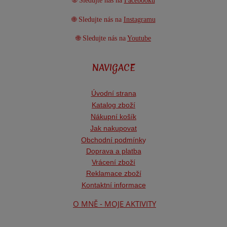
🌐 Sledujte nás na
Facebooku
🌐 Sledujte nás na
Instagramu
🌐 Sledujte nás na
Youtube
NAVIGACE
Úvodní strana
Katalog zboží
Nákupní košík
Jak nakupovat
Obchodní podmínk
y
Doprava a platba
Vrácení zboží
Reklamace zboží
Kontaktní informace
O MNĚ - MOJE AKTIVITY