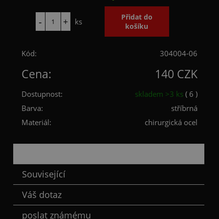
ks
Kód:
304004-06
Cena:
140 CZK
Dostupnost:
skladem >3 ks
( 6 )
Barva:
stříbrná
Materiál:
chirurgická ocel
Popis
Související
Váš dotaz
poslat známému