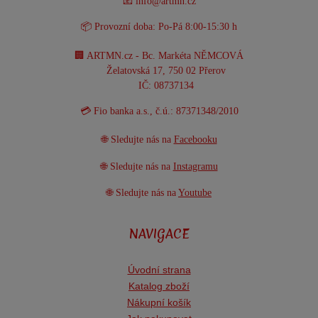
📧 info@artmn.cz
📦 Provozní doba: Po-Pá 8:00-15:30 h
🏢 ARTMN.cz - Bc. Markéta NĚMCOVÁ
Želatovská 17, 750 02 Přerov
IČ: 08737134
💳 Fio banka a.s., č.ú.: 87371348/2010
🌐 Sledujte nás na
Facebooku
🌐 Sledujte nás na
Instagramu
🌐 Sledujte nás na
Youtube
NAVIGACE
Úvodní strana
Katalog zboží
Nákupní košík