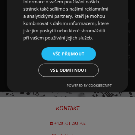
Tyto šperky jsou proto velmi oblíbené, cenově
Informace o vašem používání našich
dostupné a vhodné pro každodenní nošení.
stránek také sdílíme s našimi reklamními
a analytickými partnery, kteří je mohou
Velikost
Vnitřní průměr
Obvod (m
kombinovat s dalšími informacemi, které
jste jim poskytli nebo které shromáždili
16 mm
50,
Dámská velikost 6
při vašem používání jejich služeb.
17 mm
53,
Dámská velikost 7
VŠE PŘIJMOUT
18 mm
56,
Dámská velikost 8
19 mm
59,
VŠE ODMÍTNOUT
Dámská velikost 9
POWERED BY COOKIESCRIPT
KONTAKT
☎️ +420 731 293 702