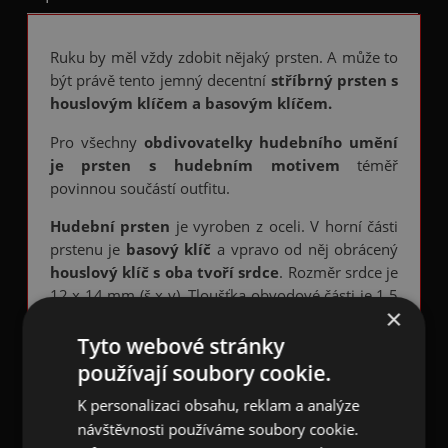
Ruku by měl vždy zdobit nějaký prsten. A může to
být právě tento jemný decentní
stříbrný prsten s
houslovým klíčem a basovým klíčem.
Pro všechny
obdivovatelky hudebního umění
je prsten s hudebním motivem
téměř
povinnou součástí outfitu.
Hudební prsten
je vyroben z oceli. V horní části
prstenu je
basový klíč
a vpravo od něj obrácený
houslový klíč s oba tvoří srdce
. Rozměr srdce je
12 x 14 mm (š x v). Tloušťka obvodové části je 1,5
×
mm, prsten je tedy velmi jemný.
Symbolizuje
lásku a vášeň k hudbě.
Tyto webové stránky
používají soubory cookie.
Chrirurgická nerez ocel je slitina nezpůsobující
žádné alergické reakce, má dlouhou živostnost,
K personalizaci obsahu, reklam a analýze
stálý lesk, vysokou odolnost vůči potu a vodě.
návštěvnosti používáme soubory cookie.