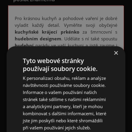
Pro krásnou kuchyň a pohodové vaření je dobré
vyladit každý detail. Vyměňte svoji obyčejné
kuchyňské krájecí prkénko
za šmrncovní s
hudebním designem
. Uděláte s ní také spoustu
hudební
parády ve vaší kuchyni a jistě zaujme i
×
hosty v propojeném obýváku.
Když milujete
hudbu, není co řešit!
☺
Tyto webové stránky
používají soubory cookie.
Hudební krájecí prkénko je vyrobeno z melanin
laminátu, má lesklý povrch, na kterém tvoří
K personalizaci obsahu, reklam a analýze
převážnou část plochy
hnědé housle
ležící na
návštěvnosti používáme soubory cookie.
černé partituře s notami
na bílém papíru. Zadní
Informace o vašem používání našich
strana je šedobílá. Měří 23,5 x 14,5 cm, s
stránek také sdílíme s našimi reklamními
tloušťkou 0,2 cm.
a analytickými partnery, kteří je mohou
kombinovat s dalšími informacemi, které
Lze mýt v myčce.
jste jim poskytli nebo které shromáždili
při vašem používání jejich služeb.