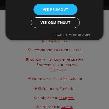
VŠE PŘIJMOUT
KONTAKT
VŠE ODMÍTNOUT
☎️ +420 731 293 702
POWERED BY COOKIESCRIPT
📧 info@artmn.cz
📦 Provozní doba: Po-Pá 8:00-15:30 h
🏢 ARTMN.cz - Bc. Markéta NĚMCOVÁ
Želatovská 17, 750 02 Přerov
IČ: 08737134
💳 Fio banka a.s., č.ú.: 87371348/2010
🌐 Sledujte nás na
Facebooku
🌐 Sledujte nás na
Instagramu
🌐 Sledujte nás na
Youtube