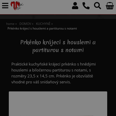
home
DOMOV
KUCHYNĚ
Prkénko krájecí s houslemi a partiturou s notami
Prkénko krájecí s houslemi a
partiturou s notami
Praktické kuchyňské krájecí prkénko s hnědými
houslemi a bíločernou partiturou s notami, s
rozměry 23,5 x 14,5 cm. Prkénko je obzvláště
vhodné pro váš snídaňový servis.