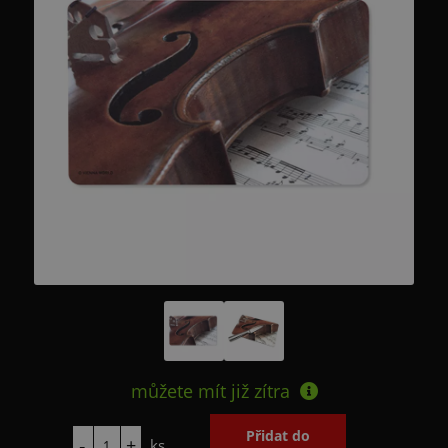
můžete mít již
zítra
ks