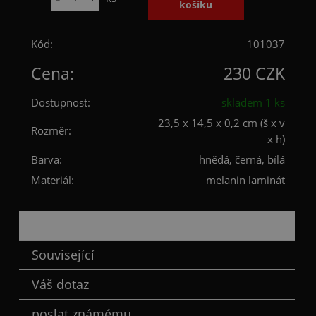
Kód:
101037
Cena:
230 CZK
Dostupnost:
skladem 1 ks
23,5 x 14,5 x 0,2 cm (š x v
Rozměr:
x h)
Barva:
hnědá, černá, bílá
Materiál:
melanin laminát
Popis
Související
Váš dotaz
poslat známému