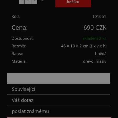
Kód:
101051
Cena:
690 CZK
Dostupnost:
skladem 2 ks
Rozměr:
45 × 10 × 2 cm (š x v x h)
Barva:
hnědá
Materiál:
dřevo, masív
Popis
Související
Váš dotaz
poslat známému