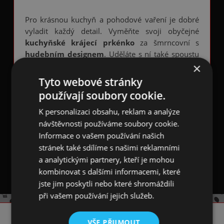
Pro krásnou kuchyň a pohodové vaření je dobré
vyladit každý detail. Vyměňte svoji obyčejné
kuchyňské krájecí prkénko
za šmrncovní s
hudebním designem
. Uděláte s ní také spoustu
×
hudební
parády ve vaší kuchyni a jistě zaujme i
hosty.
Když milujete hudbu, není co řešit!
☺
Tyto webové stránky
používají soubory cookie.
Hudební krájecí prkénko
je vyrobeno z
masívního dřeva a vyřezáno do tvaru
elektrické
K personalizaci obsahu, reklam a analýze
kytary
. Na obou stranách má 6 vygravírovaných
návštěvnosti používáme soubory cookie.
tmavohnědých
strun
. Na rukojeti -
krku kytary
Informace o vašem používání našich
je 1 cm velký otvor pro zavěšení. Prkénko měří 45
stránek také sdílíme s našimi reklamními
× 20 × 2 cm.
a analytickými partnery, kteří je mohou
kombinovat s dalšími informacemi, které
jste jim poskytli nebo které shromáždili
při vašem používání jejich služeb.
KONTAKT
VŠE PŘIJMOUT