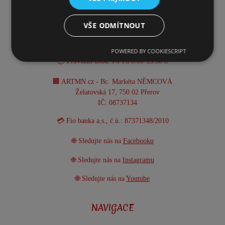
☎️ +420 731 293 702
VŠE ODMÍTNOUT
📧 info@artmn.cz
POWERED BY COOKIESCRIPT
📦 Provozní doba: Po-Pá 8:00-15:30 h
🏢 ARTMN.cz - Bc. Markéta NĚMCOVÁ
Želatovská 17, 750 02 Přerov
IČ: 08737134
💳 Fio banka a.s., č.ú.: 87371348/2010
🌐 Sledujte nás na
Facebooku
🌐 Sledujte nás na
Instagramu
🌐 Sledujte nás na
Youtube
NAVIGACE