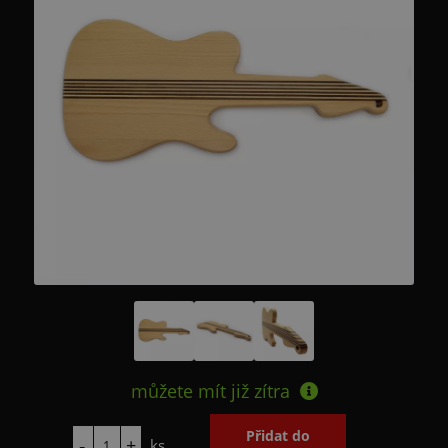
můžete mít již
zítra
ks