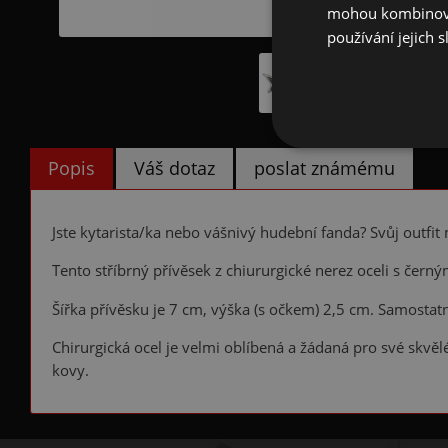
mohou kombinovat
používání jejich s
Popis
Váš dotaz
poslat známému
Jste kytarista/ka nebo vášnivý hudební fanda? Svůj outfit
Tento stříbrný přívěsek z chiururgické nerez oceli s čern
Šířka přívěsku je 7 cm, výška (s očkem) 2,5 cm. Samostatn
Chirurgická ocel je velmi oblíbená a žádaná pro své skvě
kovy.