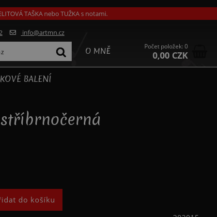
GELITOVÁ TAŠKA nebo TUŽKA s notami.
2
info@artmn.cz
Počet položek: 0
O MNĚ
0,00 CZK
KOVÉ BALENÍ
 stříbrnočerná