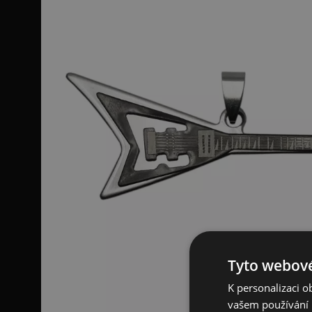
Tyto webové
K personalizaci 
vašem používání n