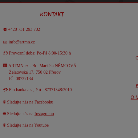
KONTAKT
☎️ +420 731 293 702
📧 info@artmn.cz
📦 Provozní doba: Po-Pá 8:00-15:30 h
O
🏢 ARTMN.cz - Bc. Markéta NĚMCOVÁ
Želatovská 17, 750 02 Přerov
IČ: 08737134
K
💳 Fio banka a.s., č.ú.: 87371348/2010
O M
🌐 Sledujte nás na
Facebooku
🌐 Sledujte nás na
Instagramu
🌐 Sledujte nás na
Youtube