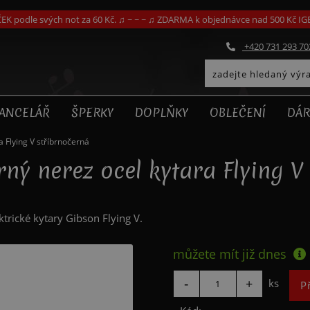
EK podle svých not za 60 Kč. ♫ ~ ~ ~ ♫ ZDARMA k objednávce nad 500 Kč I
+420 731 293 70
ANCELÁŘ
ŠPERKY
DOPLŇKY
OBLEČENÍ
DÁR
a Flying V stříbrnočerná
brný nerez ocel kytara Flying V
ktrické kytary Gibson Flying V.
můžete mít již
dnes
ks