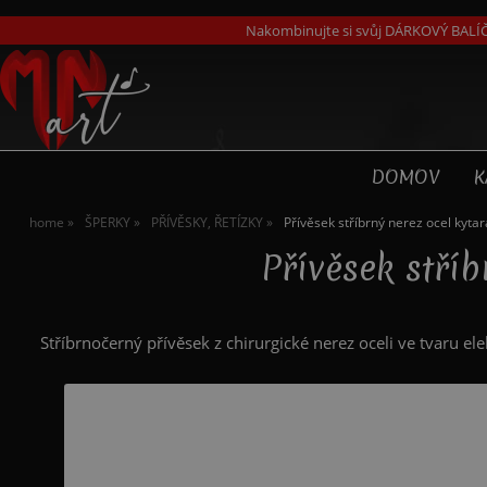
Nakombinujte si svůj DÁRKOVÝ BALÍČ
DOMOV
K
home
ŠPERKY
PŘÍVĚSKY, ŘETÍZKY
Přívěsek stříbrný nerez ocel kytar
Přívěsek stří
Stříbrnočerný přívěsek z chirurgické nerez oceli ve tvaru ele