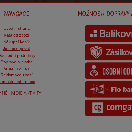
NAVIGACE
MOŽNOSTI DOPRAVY 
Úvodní strana
Katalog zboží
Nákupní košík
Jak nakupovat
bchodní podmínk
y
Doprava a platba
Vrácení zboží
Reklamace zboží
ontaktní informace
NĚ - MOJE AKTIVITY