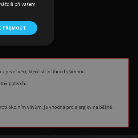
máždili při vašem
E PŘIJMOUT
 první věcí, které si lidi ihned všimnou.
atný potvrch.
proti okolním vlivům. Je vhodná pro alergiky na běžné