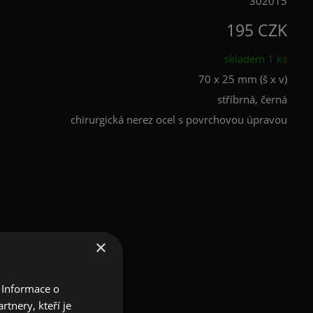
302015
195 CZK
skladem 1 ks
70 x 25 mm (š x v)
stříbrná, černá
chirurgická nerez ocel s povrchovou úpravou
×
 Informace o
tnery, kteří je