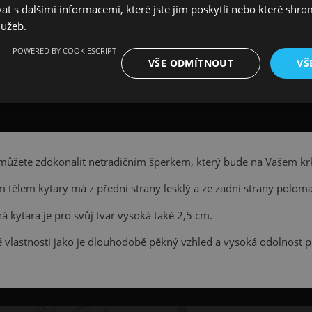
 s dalšími informacemi, které jste jim poskytli nebo které shro
lužeb.
POWERED BY COOKIESCRIPT
VŠE ODMÍTNOUT
VŠ
 můžete zdokonalit netradičním šperkem, který bude na Vašem krku
ým tělem kytary má z přední strany lesklý a ze zadní strany polom
á kytara je pro svůj tvar vysoká také 2,5 cm.
lé vlastnosti jako je dlouhodobě pěkný vzhled a vysoká odolnost 