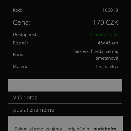
Kód:
106018
Cena:
170 CZK
Dostupnost:
skladem >3 ks
Rozměr:
45×45 cm
béžová, hnědá, černá,
Barva:
smetanová
Materiál:
len, bavlna
Popis
Váš dotaz
poslat známému
Pokud chcete zaujmout originálním
hudebním