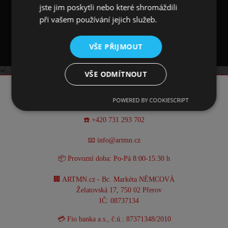
jste jim poskytli nebo které shromáždili
Polštářek (výplň) není součástí produktu, jedná se
při vašem používání jejich služeb.
povlak.
VŠE PŘIJMOUT
VŠE ODMÍTNOUT
KONTAKT
POWERED BY COOKIESCRIPT
☎️ +420 731 293 702
📧 info@artmn.cz
📦 Provozní doba: Po-Pá 8:00-15:30 h
🏢 ARTMN.cz - Bc. Markéta NĚMCOVÁ
Želatovská 17, 750 02 Přerov
IČ: 08737134
💳 Fio banka a.s., č.ú.: 87371348/2010