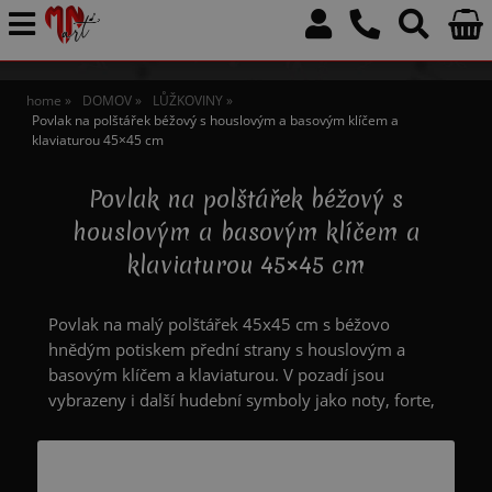
home
DOMOV
LŮŽKOVINY
Povlak na polštářek béžový s houslovým a basovým klíčem a
klaviaturou 45×45 cm
Povlak na polštářek béžový s
houslovým a basovým klíčem a
klaviaturou 45×45 cm
Povlak na malý polštářek 45x45 cm s béžovo
hnědým potiskem přední strany s houslovým a
basovým klíčem a klaviaturou. V pozadí jsou
vybrazeny i další hudební symboly jako noty, forte,