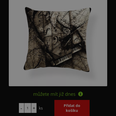
můžete mít již
dnes
ks