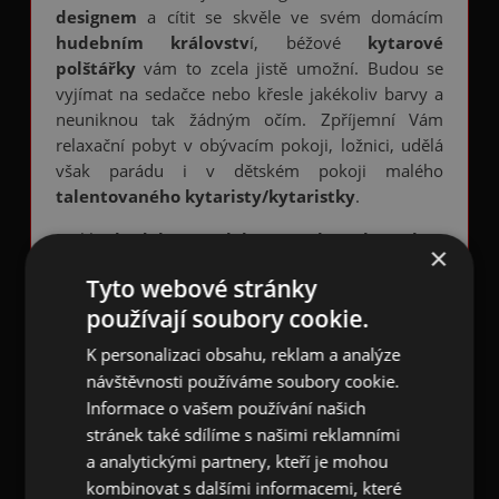
designem
a cítit se skvěle ve svém domácím
hudebním královstv
í, béžové
kytarové
polštářky
vám to zcela jistě umožní. Budou se
vyjímat na sedačce nebo křesle jakékoliv barvy a
neuniknou tak žádným očím. Zpříjemní Vám
relaxační pobyt v obývacím pokoji, ložnici, udělá
však parádu i v dětském pokoji malého
talentovaného kytaristy/kytaristky
.
Měkký
hudební
povlak na malý polštářek
je
×
vyroben z lněných a bavlněných vláken. Na přední
Tyto webové stránky
straně je béžovočerný potisk s
houslovým
používají soubory cookie.
klíčem, basovým klíčem, klaviaturou,
notovou osnovou, notami, křížky, forte a
K personalizaci obsahu, reklam a analýze
dalšími hudebními symboly.
Zadní strana je
návštěvnosti používáme soubory cookie.
jednobarevná smetanová. Zapínání je na skrytý
Informace o vašem používání našich
béžový zip. Rozměr povlaku je 45 x 45 cm.
stránek také sdílíme s našimi reklamními
Lze jej prát v pračce a sušit ve stínu bez přímého
a analytickými partnery, kteří je mohou
slunce, nesušit v sušičce.
kombinovat s dalšími informacemi, které