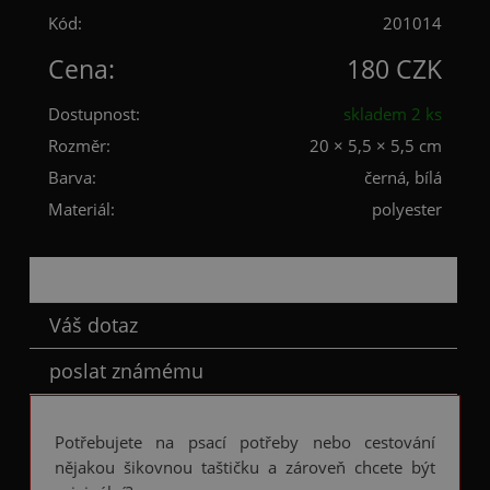
Kód:
201014
Cena:
180 CZK
Dostupnost:
skladem 2 ks
Rozměr:
20 × 5,5 × 5,5 cm
Barva:
černá, bílá
Materiál:
polyester
Popis
Váš dotaz
poslat známému
Potřebujete na psací potřeby nebo cestování
nějakou šikovnou taštičku a zároveň chcete být