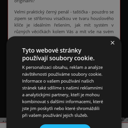
originální?
Velmi praktický černý penál - taštička - pouzdro se
zipem se stříbrnou visačkou ve tvaru houslového
klíče je ideálním řešením, jak mít systém v
různých věcičkách kolem Vás a mít vše na svém
místě. Taštička má tvar kvádru a celoplošně
×
potištěna bílými poletujícími notami, houslovými
Tyto webové stránky
a basovými klíči, křížky a béčky na černém pozadí.
používají soubory cookie.
Zboku je všitý černý štítek s bílým houslovým
klíčem a na opačné straně černá úchytka pro
K personalizaci obsahu, reklam a analýze
snadnější uchopení a nošení. Vnitřek penálu je
návštěvnosti používáme soubory cookie.
černý.
Informace o vašem používání našich
stránek také sdílíme s našimi reklamními
Je jednou z kolekce krásných taštiček, vyrobená s
a analytickými partnery, kteří je mohou
polyesteru.
kombinovat s dalšími informacemi, které
jste jim poskytli nebo které shromáždili
při vašem používání jejich služeb.