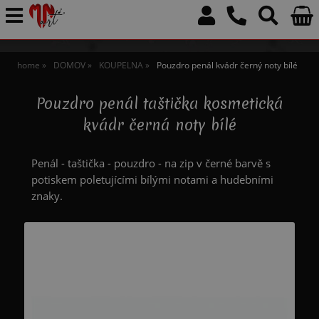
home
DOMOV
KOUPELNA
Pouzdro penál kvádr černý noty bílé
Pouzdro penál taštička kosmetická
kvádr černá noty bílé
Penál - taštička - pouzdro - na zip v černé barvě s
potiskem poletujícími bílými notami a hudebními
znaky.