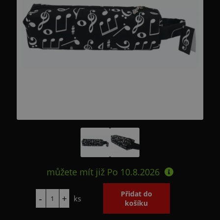
můžete mít již
Po 10.8.2026
ks