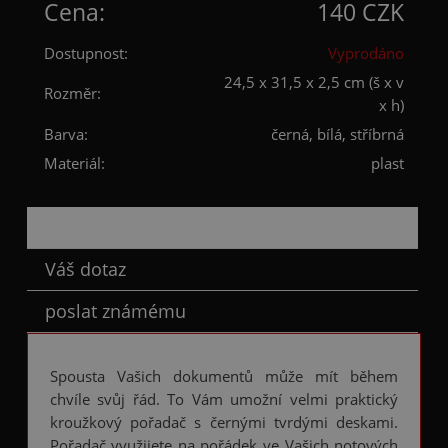
Cena:
140 CZK
Dostupnost:
Vyprodáno
24,5 x 31,5 x 2,5 cm (š x v
Rozměr:
x h)
Barva:
černá, bílá, stříbrná
Materiál:
plast
Popis
Váš dotaz
poslat známému
Spousta Vašich dokumentů může mít během
chvíle svůj řád. To Vám umožní velmi praktický
kroužkový pořadač s černými tvrdými deskami.
Pořadač využijete na pořádek ve Vašich notových