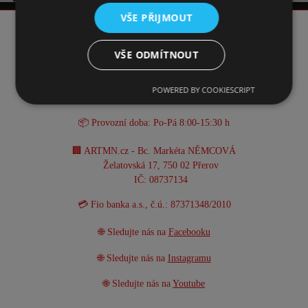
VŠE PŘIJMOUT
KONTAKT
VŠE ODMÍTNOUT
☎️ +420 731 293 702
POWERED BY COOKIESCRIPT
📧 info@artmn.cz
📦 Provozní doba: Po-Pá 8:00-15:30 h
🏢 ARTMN.cz - Bc. Markéta NĚMCOVÁ
Želatovská 17, 750 02 Přerov
IČ: 08737134
💳 Fio banka a.s., č.ú.: 87371348/2010
🌐 Sledujte nás na
Facebooku
🌐 Sledujte nás na
Instagramu
🌐 Sledujte nás na
Youtube