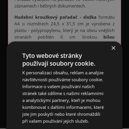
záznamech i běžných dokumentech.
Hudební kroužkový pořadač - složka
formátu
A4 o rozměrech 24,5 x 31,5 cm je vyrobena z
plastu - polypropylenu, který je na obou vnějších
stranách potištěn 6 cm širokou
bílou
klaviaturou - klavírem
na černém podkladu.
×
Vnitřní strana složky je bílá. Vedle klaviatury je
Tyto webové stránky
nápis "We love". Na 2,5 cm širokém hřbetu po
používají soubory cookie.
celé jeho délce je 1,5 cm široká klaviatura a 2
stříbrné cvočky upevňující kovový kroužkový
K personalizaci obsahu, reklam a analýze
systém uvnitř složky. Složka pojme přibližně 2 cm
návštěvnosti používáme soubory cookie.
dokumentů.
Informace o vašem používání našich
stránek také sdílíme s našimi reklamními
Rozměry: 24,5 x 31,5 x 2,5 cm (š x v x h)
a analytickými partnery, kteří je mohou
kombinovat s dalšími informacemi, které
jste jim poskytli nebo které shromáždili
při vašem používání jejich služeb.