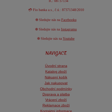
IČ: 08737134
💳 Fio banka a.s., č.ú.: 87371348/2010
🌐 Sledujte nás na
Facebooku
🌐 Sledujte nás na
Instagramu
🌐 Sledujte nás na
Youtube
NAVIGACE
Úvodní strana
Katalog zboží
Nákupní košík
Jak nakupovat
Obchodní podmínk
y
Doprava a platba
Vrácení zboží
Reklamace zboží
Kontaktní informace