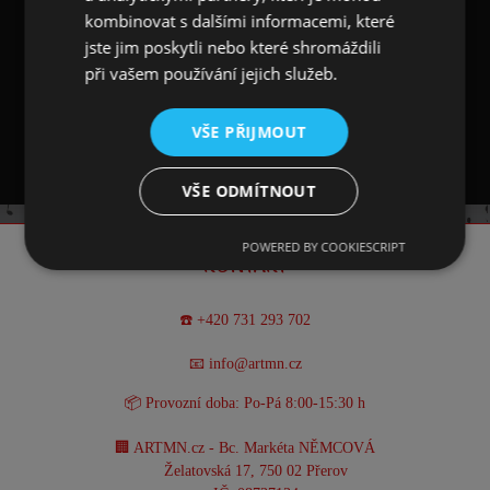
notami. Podtácek má rozměr 10 × 10 cm s
kombinovat s dalšími informacemi, které
tloušťkou 4 mm. Na spodní straně podtácku je
jste jim poskytli nebo které shromáždili
hnědý korek zabraňující klouzání po povrchu.
při vašem používání jejich služeb.
Podtácky je možné zakoupit také v sadě 4 ks
zabalené do modré krabičky.
VŠE PŘIJMOUT
VŠE ODMÍTNOUT
POWERED BY COOKIESCRIPT
KONTAKT
☎️ +420 731 293 702
📧 info@artmn.cz
📦 Provozní doba: Po-Pá 8:00-15:30 h
🏢 ARTMN.cz - Bc. Markéta NĚMCOVÁ
Želatovská 17, 750 02 Přerov