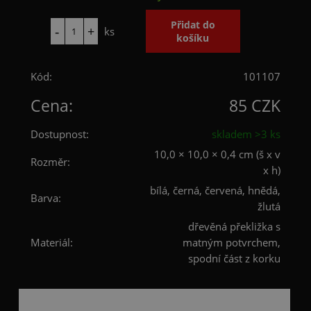
ks
Kód:
101107
Cena:
85 CZK
Dostupnost:
skladem >3 ks
10,0 × 10,0 × 0,4 cm (š x v
Rozměr:
x h)
bílá, černá, červená, hnědá,
Barva:
žlutá
dřevěná překližka s
Materiál:
matným potvrchem,
spodní část z korku
Popis