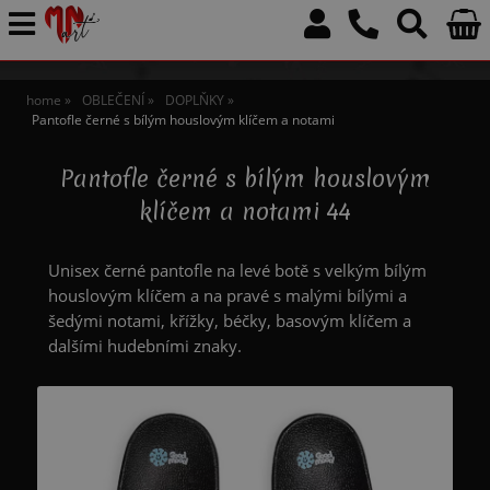
home
OBLEČENÍ
DOPLŇKY
Pantofle černé s bílým houslovým klíčem a notami
Pantofle černé s bílým houslovým
klíčem a notami 44
Unisex černé pantofle na levé botě s velkým bílým
houslovým klíčem a na pravé s malými bílými a
šedými notami, křížky, béčky, basovým klíčem a
dalšími hudebními znaky.