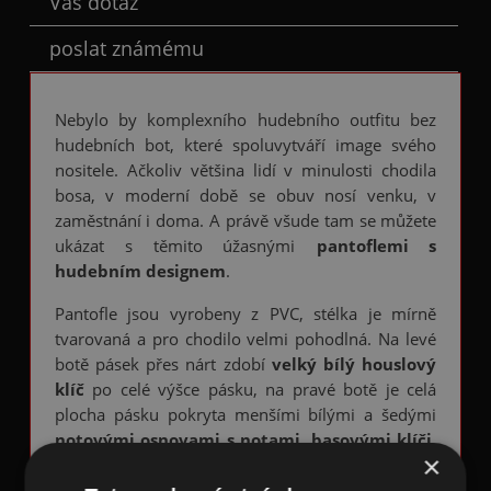
Váš dotaz
poslat známému
Nebylo by komplexního hudebního outfitu bez
hudebních bot, které spoluvytváří image svého
nositele. Ačkoliv většina lidí v minulosti chodila
bosa, v moderní době se obuv nosí venku, v
zaměstnání i doma. A právě všude tam se můžete
ukázat s těmito úžasnými
pantoflemi s
hudebním designem
.
Pantofle jsou vyrobeny z PVC, stélka je mírně
tvarovaná a pro chodilo velmi pohodlná. Na levé
botě pásek přes nárt zdobí
velký bílý houslový
klíč
po celé výšce pásku, na pravé botě je celá
plocha pásku pokryta menšími bílými a šedými
notovými osnovami s notami, basovými klíči,
×
křížky, béčky a dalšími hudebními znaky
.