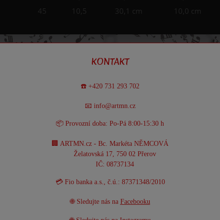
45
10,5
30,1 cm
10,0 cm
KONTAKT
☎️ +420 731 293 702
📧 info@artmn.cz
📦 Provozní doba: Po-Pá 8:00-15:30 h
🏢 ARTMN.cz - Bc. Markéta NĚMCOVÁ
Želatovská 17, 750 02 Přerov
IČ: 08737134
💳 Fio banka a.s., č.ú.: 87371348/2010
🌐 Sledujte nás na
Facebooku