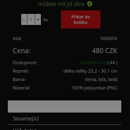
můžete mít již
zítra
ks
Kód:
506005I
Cena:
480 CZK
Dostupnost:
skladem 2 ks
( 44 )
Rozměr:
délka stélky 25,2 - 30,1 cm
Barva:
černá, bílá, šedá
Materiál:
100% polyuretan (PVC)
Popis
Související