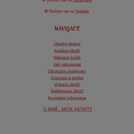
🌐 Sledujte nás na
Instagramu
🌐 Sledujte nás na
Youtube
NAVIGACE
Úvodní strana
Katalog zboží
Nákupní košík
Jak nakupovat
Obchodní podmínk
y
Doprava a platba
Vrácení zboží
Reklamace zboží
Kontaktní informace
O MNĚ - MOJE AKTIVITY