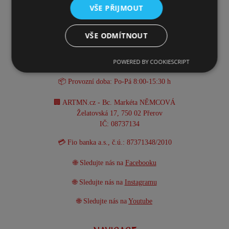
VŠE PŘIJMOUT
KONTAKT
VŠE ODMÍTNOUT
☎️ +420 731 293 702
POWERED BY COOKIESCRIPT
📧 info@artmn.cz
📦 Provozní doba: Po-Pá 8:00-15:30 h
🏢 ARTMN.cz - Bc. Markéta NĚMCOVÁ
Želatovská 17, 750 02 Přerov
IČ: 08737134
💳 Fio banka a.s., č.ú.: 87371348/2010
🌐 Sledujte nás na
Facebooku
🌐 Sledujte nás na
Instagramu
🌐 Sledujte nás na
Youtube