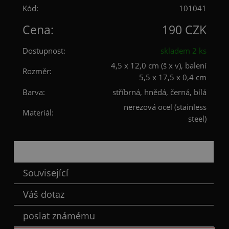
Kód:
101041
Cena:
190 CZK
Dostupnost:
skladem 2 ks
4,5 x 12,0 cm (š x v), balení
Rozměr:
5,5 x 17,5 x 0,4 cm
Barva:
stříbrná, hnědá, černá, bílá
nerezová ocel (stainless
Materiál:
steel)
Popis
Související
Váš dotaz
poslat známému