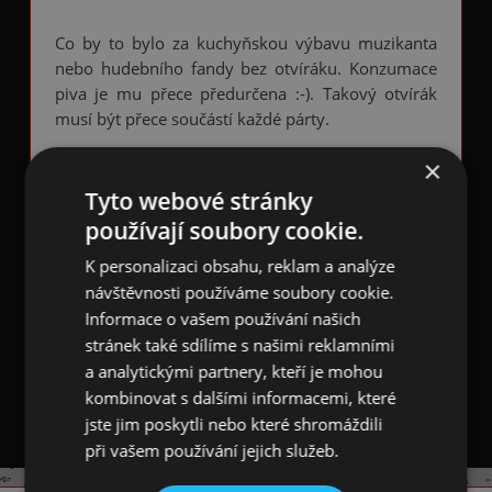
Co by to bylo za kuchyňskou výbavu muzikanta
nebo hudebního fandy bez otvíráku. Konzumace
piva je mu přece předurčena :-). Takový otvírák
musí být přece součástí každé párty.
Hudební otvírák ve tvaru houslí
je vyroben z
×
nerezové oceli. Horní strana má hladkou lesklou
Tyto webové stránky
povrchovou úpravu s designem
hnědých houslí
.
používají soubory cookie.
Na těle, krku i hlavě houslí je vyobrazena spousta
detailů. Po celé ploše zadní strany otvíráku je
K personalizaci obsahu, reklam a analýze
magnet.
návštěvnosti používáme soubory cookie.
Informace o vašem používání našich
Otvírák je zabalen v sáčku a uchycen na 17,5 x 5,5
stránek také sdílíme s našimi reklamními
cm velké papírové podložce. Délka otvíráku je
a analytickými partnery, kteří je mohou
12,0 cm, šířka 4,5 cm, otvor pro vršek má 2,5 cm.
kombinovat s dalšími informacemi, které
jste jim poskytli nebo které shromáždili
při vašem používání jejich služeb.