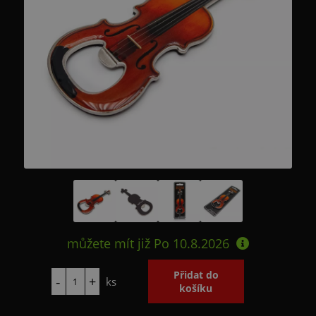
můžete mít již
Po 10.8.2026
ks