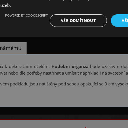
lužeb.
POWERED BY COOKIESCRIPT
VŠE ODMÍTNOUT
VŠ
 známému
ná k dekoračním účelům.
Hudební organza
bude úžasným do
ovat nebo dle potřeby nastříhat a umístit například i na svatební au
vém podkladu jsou natištěny pod sebou opakující se 3 cm vysoké