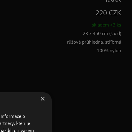
103008
220 CZK
skladem >3 ks
28 x 450 cm (š x d)
růžová průhledná, stříbrná
100% nylon
×
 Informace o
tnery, kteří je
máždili při vašem