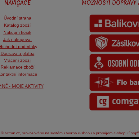
NAVIGACE
MOŽNOSTI DOPRAVY 
Úvodní strana
Katalog zboží
Nákupní košík
Jak nakupovat
bchodní podmínk
y
Doprava a platba
Vrácení zboží
Reklamace zboží
ontaktní informace
NĚ - MOJE AKTIVITY
t ©
artmn.cz
,
provozováno na systému
tvorba e-shopu
a
pronájem e-shopu
Shop5