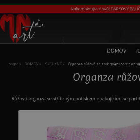
Nakombinujte si svůj DÁRKOVÝ BALÍČ
DOMOV
K
home
DOMOV
KUCHYNĚ
Organza růžová se stříbrnými partituram
Organza růžov
Růžová organza se stříbrným potiskem opakujícími se partitu