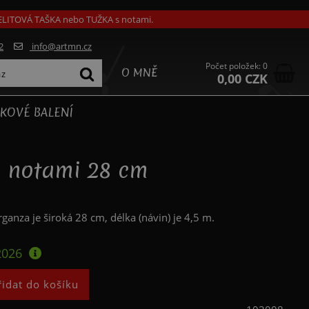
GELITOVÁ TAŠKA nebo TUŽKA s notami.
2
info@artmn.cz
Počet položek: 0
O MNĚ
0,00 CZK
KOVÉ BALENÍ
a notami 28 cm
anza je široká 28 cm, délka (návin) je 4,5 m.
2026