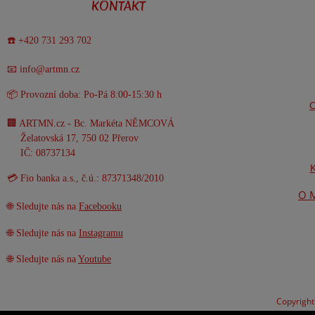
KONTAKT
☎️ +420 731 293 702
📧 info@artmn.cz
📦 Provozní doba: Po-Pá 8:00-15:30 h
O
🏢 ARTMN.cz - Bc. Markéta NĚMCOVÁ
Želatovská 17, 750 02 Přerov
IČ: 08737134
K
💳 Fio banka a.s., č.ú.: 87371348/2010
O M
🌐 Sledujte nás na
Facebooku
🌐 Sledujte nás na
Instagramu
🌐 Sledujte nás na
Youtube
Copyrigh