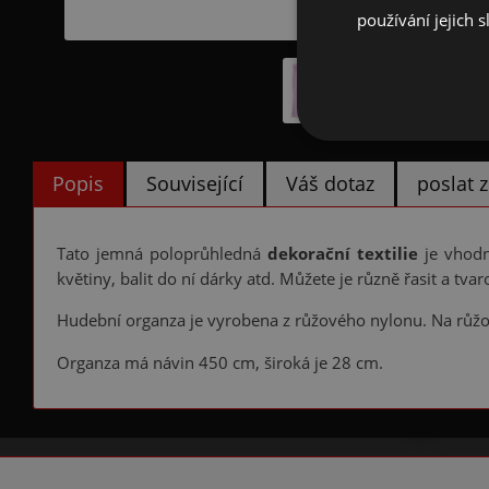
používání jejich s
Popis
Související
Váš dotaz
poslat
Tato jemná poloprůhledná
dekorační textilie
je vhod
květiny, balit do ní dárky atd. Můžete je různě řasit a tvar
Hudební organza je vyrobena z růžového nylonu. Na růžo
Organza má návin 450 cm, široká je 28 cm.