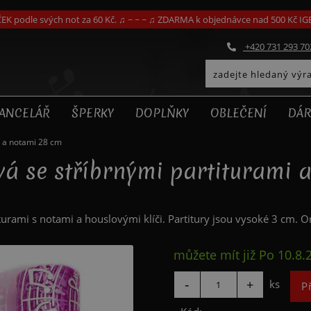
EK podle svých not za 60 Kč. ♫ ~ ~ ~ ♫ ZDARMA k objednávce nad 500 Kč I
+420 731 293 70
ANCELÁŘ
ŠPERKY
DOPLŇKY
OBLEČENÍ
DÁR
i a notami 28 cm
á se stříbrnými partiturami 
rami s notami a houslovými klíči. Partitury jsou vysoké 3 cm. Org
můžete mít již
Po 10.8.
ks