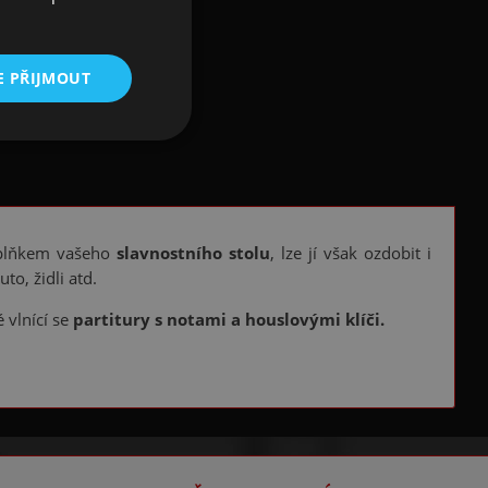
E PŘIJMOUT
plňkem vašeho
slavnostního stolu
, lze jí však ozdobit i
to, židli atd.
 vlnící se
partitury s notami a houslovými klíči.