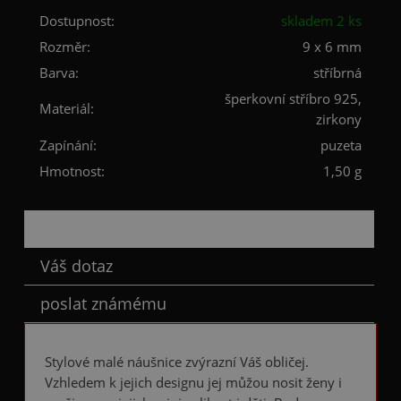
Dostupnost:
skladem 2 ks
Rozměr:
9 x 6 mm
Barva:
stříbrná
šperkovní stříbro 925,
Materiál:
zirkony
Zapínání:
puzeta
Hmotnost:
1,50 g
Popis
Váš dotaz
poslat známému
Stylové malé náušnice zvýrazní Váš obličej.
Vzhledem k jejich designu jej můžou nosit ženy i