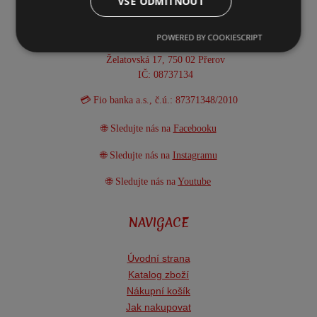
VŠE ODMÍTNOUT
📦 Provozní doba: Po-Pá 8:00-15:30 h
POWERED BY COOKIESCRIPT
🏢 ARTMN.cz - Bc. Markéta NĚMCOVÁ
Želatovská 17, 750 02 Přerov
IČ: 08737134
💳 Fio banka a.s., č.ú.: 87371348/2010
🌐 Sledujte nás na
Facebooku
🌐 Sledujte nás na
Instagramu
🌐 Sledujte nás na
Youtube
NAVIGACE
Úvodní strana
Katalog zboží
Nákupní košík
Jak nakupovat