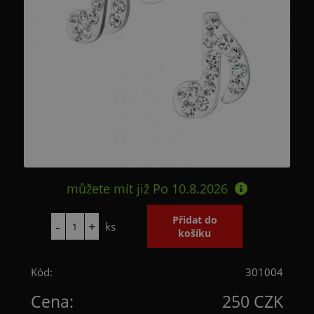
můžete mít již
Po 10.8.2026
ks
Kód:
301004
Cena:
250 CZK