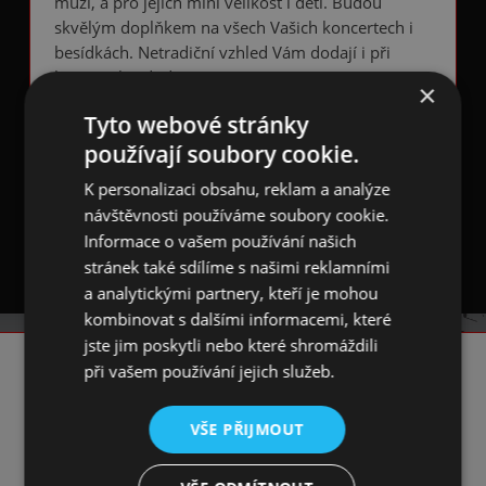
muži, a pro jejich mini velikost i děti. Budou
skvělým doplňkem na všech Vašich koncertech i
besídkách. Netradiční vzhled Vám dodají i při
běžném každodenním nošení.
×
Jsou vyrobeny ze šperkovního stříbra s
Tyto webové stránky
antikorozní úpravou.
používají soubory cookie.
Mají puzetové zapínání.
K personalizaci obsahu, reklam a analýze
návštěvnosti používáme soubory cookie.
♪♫ Nebojte se být originální a atraktivní! ♫♪
Informace o vašem používání našich
stránek také sdílíme s našimi reklamními
a analytickými partnery, kteří je mohou
kombinovat s dalšími informacemi, které
jste jim poskytli nebo které shromáždili
při vašem používání jejich služeb.
KONTAKT
VŠE PŘIJMOUT
☎️ +420 731 293 702
📧 info@artmn.cz