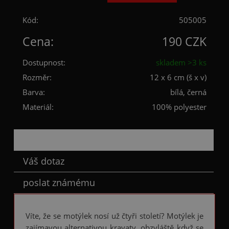
Kód:
505005
Cena:
190 CZK
Dostupnost:
skladem >3 ks
Rozměr:
12 x 6 cm (š x v)
Barva:
bílá, černá
Materiál:
100% polyester
Popis
Váš dotaz
poslat známému
Víte, že se motýlek nosí už čtyři století? Motýlek je
zajímavou alternativou kravaty, obzvláště když se