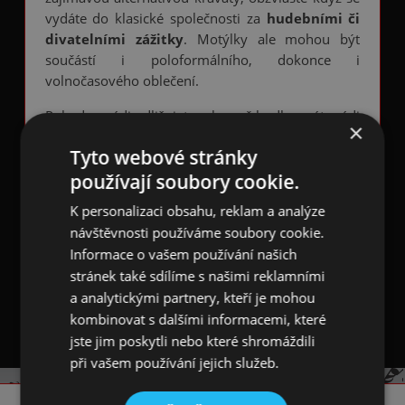
vydáte do klasické společnosti za
hudebními či
divatelními zážitky
. Motýlky ale mohou být
součástí i poloformálního, dokonce i
volnočasového oblečení.
Pokud se rádi odlišujete a kromě hudby máte rádi
×
vzory a barvy, pak je tento
předvázaný motýlek
Tyto webové stránky
s hudebním designem
pro vás ideálním
používají soubory cookie.
doplňkem elegantního outfitu.
K personalizaci obsahu, reklam a analýze
Bílý motýlek s černými notami a houslovými
návštěvnosti používáme soubory cookie.
klíči
je ručně vyroben z lesklého hladkého
Informace o vašem používání našich
polyesteru. Je 12 cm široký a 6 cm vysoký. Šňůrka
kolem krku je široká 1,5 cm a má černé plastové
stránek také sdílíme s našimi reklamními
nastavitelné zapínání.
a analytickými partnery, kteří je mohou
kombinovat s dalšími informacemi, které
jste jim poskytli nebo které shromáždili
při vašem používání jejich služeb.