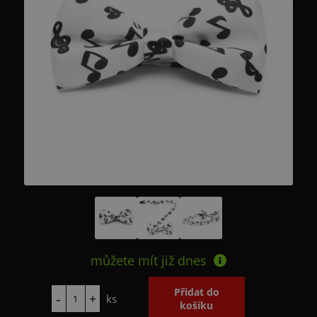
můžete mít již
dnes
ks