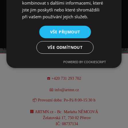
Stojánek měří 4,2 × 13,0 × 4,5 cm. Krabička měří
kombinovat s dalšími informacemi, které
14,0 x 5,2 x 7,6 cm.
jste jim poskytli nebo které shromáždili
při vašem používání jejich služeb.
Hodiny jsou vybaveny baterií. Její výměnu
provádějte výhradně u profesionálního hodináře.
VŠE PŘIJMOUT
VŠE ODMÍTNOUT
POWERED BY COOKIESCRIPT
KONTAKT
☎️ +420 731 293 702
📧 info@artmn.cz
📦 Provozní doba: Po-Pá 8:00-15:30 h
🏢 ARTMN.cz - Bc. Markéta NĚMCOVÁ
Želatovská 17, 750 02 Přerov
IČ: 08737134