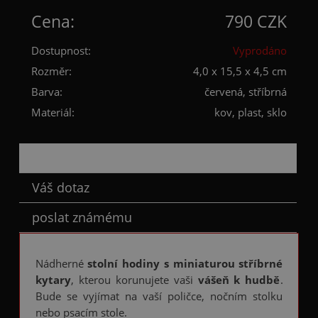
Cena:
790 CZK
Dostupnost:
Vyprodáno
Rozměr:
4,0 x 15,5 x 4,5 cm
Barva:
červená, stříbrná
Materiál:
kov, plast, sklo
Popis
Váš dotaz
poslat známému
Nádherné
stolní hodiny s miniaturou stříbrné
kytary
, kterou korunujete vaši
vášeň k hudbě
.
Bude se vyjímat na vaší poličce, nočním stolku
nebo psacím stole.