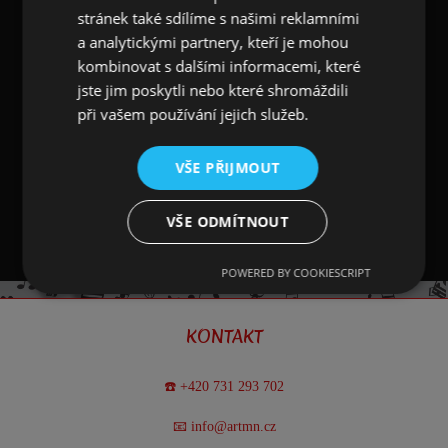
Autoři přisoudili této písni v rámci hry 19.
stránek také sdílíme s našimi reklamními
pořadové číslo a přidělili ji
slepému houslistovi
a analytickými partnery, kteří je mohou
Marešovi
. Hudební podání bylo velmi skromné
kombinovat s dalšími informacemi, které
pouze s nástroji
jedny sólové a dvoje
jste jim poskytli nebo které shromáždili
doprovodné housle, sólový lesní roh, viola,
při vašem používání jejich služeb.
violoncello, konstrabas a dva fagoty
. Tenkrát
nikdo netušil, jaká budoucnost písni kyne. Po
VŠE PŘIJMOUT
produkci každý, kdo skladbu slyšel, se hned po ní
pídil a tak se úžasně rychle rozšířila mezi lidem.
VŠE ODMÍTNOUT
POWERED BY COOKIESCRIPT
KONTAKT
☎️ +420 731 293 702
📧 info@artmn.cz