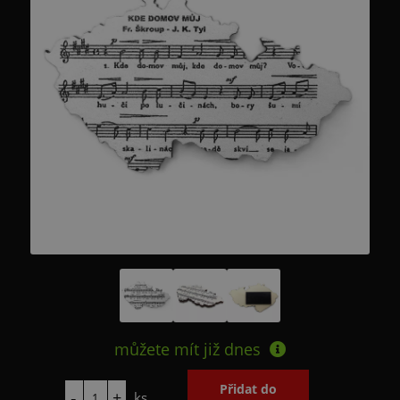
můžete mít již
dnes
ks