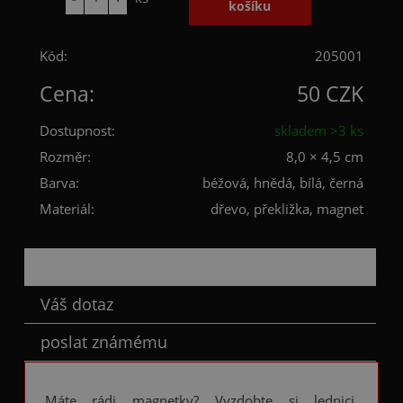
Kód:
205001
Cena:
50 CZK
Dostupnost:
skladem >3 ks
Rozměr:
8,0 × 4,5 cm
Barva:
béžová, hnědá, bílá, černá
Materiál:
dřevo, překližka, magnet
Popis
Váš dotaz
poslat známému
Máte rádi magnetky? Vyzdobte si lednici,