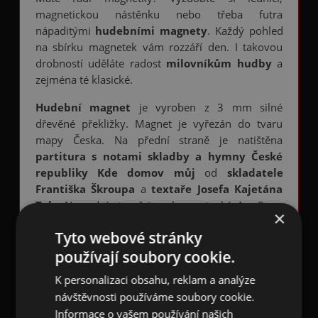
magnetickou nástěnku nebo třeba futra
nápaditými
hudebními magnety
. Každý pohled
na sbírku magnetek vám rozzáří den. I takovou
drobností uděláte radost
milovníkům hudby
a
zejména té klasické.
Hudební magnet
je vyroben z 3 mm silné
dřevěné překližky. Magnet je vyřezán do tvaru
mapy Česka. Na přední straně je natištěna
partitura s notami skladby a hymny České
republiky Kde domov můj
od
skladatele
Františka Škroupa
a
textaře Josefa Kajetána
Tyla
. Na zadní straně je uchycen tenký 4 × 2 cm
×
velký magnet. Magnet meří 8,0 × 4,5 cm.
Tyto webové stránky
Abychom oprášili kdysi nabyté vědomosti,
používají soubory cookie.
připomeňme si zde to podstatné z historie této
K personalizaci obsahu, reklam a analýze
skladby. Poprvé zazněla 21.12.1834 ve
návštěvnosti používáme soubory cookie.
Stavovském divadle v Praze v hudební frašce
Informace o vašem používání našich
Fidlovačka aneb Žádný hněv a žádná rvačka
.