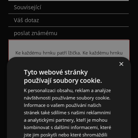
Související
Váš dotaz
poslat známému
Ke každému hrnku patří lžička. Ke každému hrnku
s hudebním designem je předurčena každá
×
hudební lžička
♫
Tyto webové stránky
Když si vyhradíte volný čas na relax s kávou nebo
používají soubory cookie.
čajem, zdokonalte jej kávovým - čajovým setem,
K personalizaci obsahu, reklam a analýze
ke kterému patří i tato stylová lžička.
návštěvnosti používáme soubory cookie.
Je také vhodná pro konzumaci zmrzliny a dezertů.
Informace o vašem používání našich
stránek také sdílíme s našimi reklamními
Lžička je vyrobena z nerezové oceli ve stříbrné
a analytickými partnery, kteří je mohou
barvě. Má tvar
4-strunné akustické basové
kombinovat s dalšími informacemi, které
kytary
. Je dlouhá 12 cm, velikost prohnuté
jste jim poskytli nebo které shromáždili
nabírací části lžičky je 3,2 x 3,5 cm.