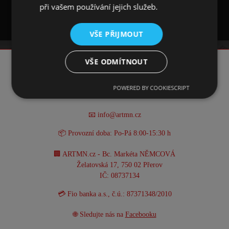
při vašem používání jejich služeb.
VŠE PŘIJMOUT
VŠE ODMÍTNOUT
KONTAKT
POWERED BY COOKIESCRIPT
☎️ +420 731 293 702
📧 info@artmn.cz
📦 Provozní doba: Po-Pá 8:00-15:30 h
🏢 ARTMN.cz - Bc. Markéta NĚMCOVÁ
Želatovská 17, 750 02 Přerov
IČ: 08737134
💳 Fio banka a.s., č.ú.: 87371348/2010
🌐 Sledujte nás na
Facebooku