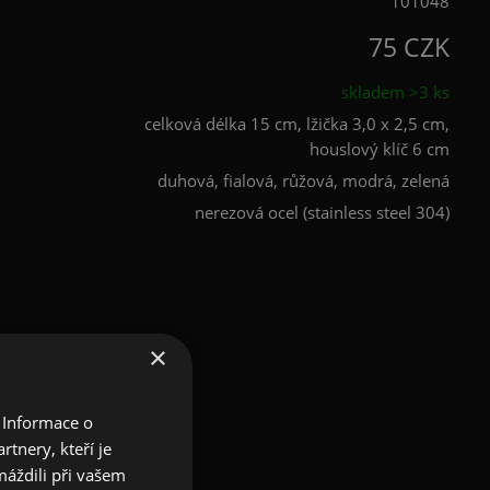
101048
75 CZK
skladem >3 ks
celková délka 15 cm, lžička 3,0 x 2,5 cm,
houslový klíč 6 cm
duhová, fialová, růžová, modrá, zelená
nerezová ocel (stainless steel 304)
×
 Informace o
tnery, kteří je
máždili při vašem