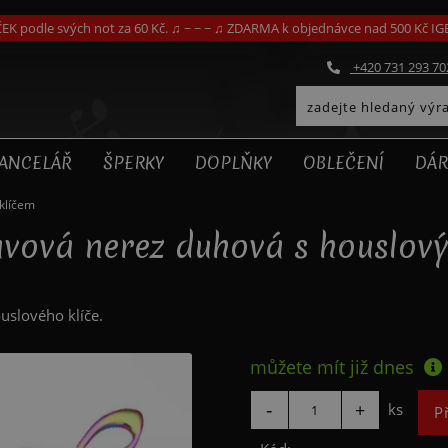
EK podle svých not za 60 Kč. ♫ ~ ~ ~ ♫ ZDARMA k objednávce nad 500 Kč I
+420 731 293 70
ANCELÁŘ
ŠPERKY
DOPLŇKY
OBLEČENÍ
DÁR
klíčem
ávová nerez duhová s houslov
ouslového klíče.
můžete mít již
dnes
ks