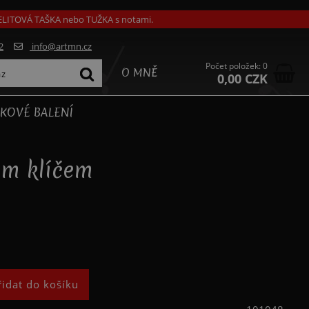
GELITOVÁ TAŠKA nebo TUŽKA s notami.
2
info@artmn.cz
Počet položek: 0
O MNĚ
0,00 CZK
KOVÉ BALENÍ
ým klíčem