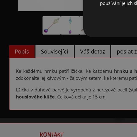
používání jejich s
Popis
Související
Váš dotaz
poslat
Ke každému hrnku patří lžička. Ke každému
hrnku s 
zdokonalte jej kávovým - čajovým setem, ke kterému patří 
Lžička v duhové barvě je vyrobena z nerezové oceli (sta
houslového klíče
. Celková délka je 15 cm.
KONTAKT