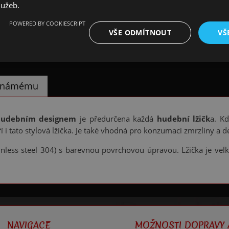
lužeb.
POWERED BY COOKIESCRIPT
VŠE ODMÍTNOUT
VŠ
 známému
hudebním designem
je předurčena každá
hudební lžičk
a. Kd
i tato stylová lžička. Je také vhodná pro konzumaci zmrzliny a d
inless steel 304) s barevnou povrchovou úpravou. Lžička je vel
NAVIGACE
MOŽNOSTI DOPRAVY 