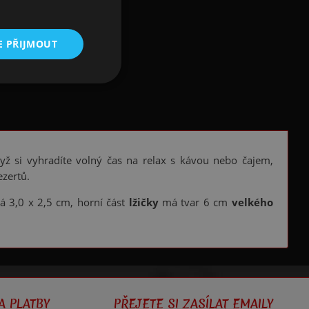
E PŘIJMOUT
yž si vyhradíte volný čas na relax s kávou nebo čajem,
ezertů.
ká 3,0 x 2,5 cm, horní část
lžičky
má tvar 6 cm
velkého
A PLATBY
PŘEJETE SI ZASÍLAT EMAILY