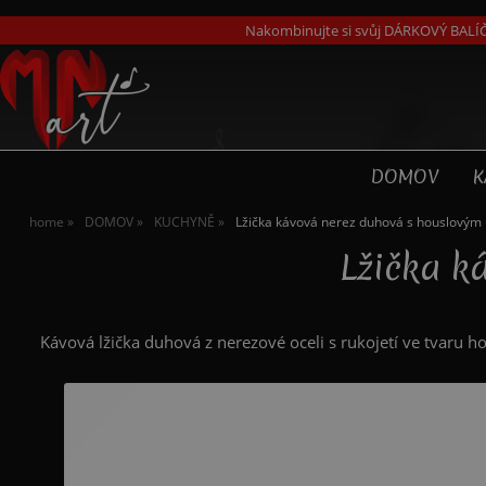
Nakombinujte si svůj DÁRKOVÝ BALÍČ
DOMOV
K
home
DOMOV
KUCHYNĚ
Lžička kávová nerez duhová s houslovým 
Lžička k
Kávová lžička duhová z nerezové oceli s rukojetí ve tvaru h