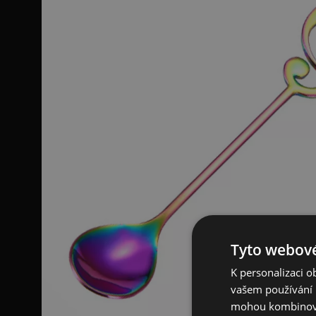
Tyto webové
K personalizaci 
vašem používání n
mohou kombinovat