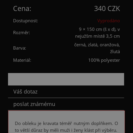
Cena:
340 CZK
Dostupnost:
Vyprodáno
9 × 150 cm (š x d), v
Rozměr:
nejužšm místě 3,5 cm
černá, zlatá, oranžová,
Barva:
žlutá
Materiál:
100% polyester
Popis
Váš dotaz
poslat známému
Do obleku je kravata téměř nutným doplňkem. O
to větší důraz by měli muži i ženy klást při výběru.