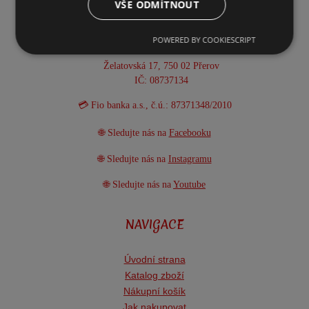
VŠE ODMÍTNOUT
📦 Provozní doba: Po-Pá 8:00-15:30 h
POWERED BY COOKIESCRIPT
🏢 ARTMN.cz - Bc. Markéta NĚMCOVÁ
Želatovská 17, 750 02 Přerov
IČ: 08737134
💳 Fio banka a.s., č.ú.: 87371348/2010
🌐 Sledujte nás na
Facebooku
🌐 Sledujte nás na
Instagramu
🌐 Sledujte nás na
Youtube
NAVIGACE
Úvodní strana
Katalog zboží
Nákupní košík
Jak nakupovat