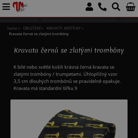
home
OBLEČENÍ
KRAVATY, MOTÝLKY
Kravata černá se zlatými trombóny
Kravata černá se zlatými trombóny
K bílé nebo světlé košili krásná černá kravata se
zlatými trombóny / trumpetami. Úhlopříčný vzor
3,5 cm dlouhých trombónů se pravidelně opakuje.
Kravata má standardní šířku 9