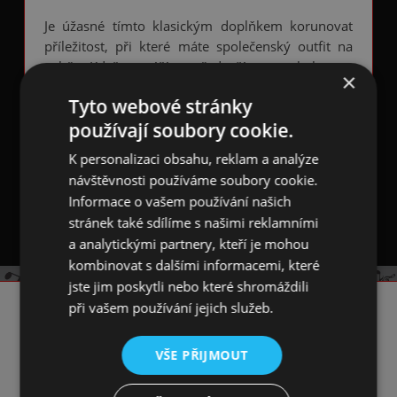
Je úžasné tímto klasickým doplňkem korunovat
příležitost, při které máte společenský outfit na
sobě. Když vyrážíte především za kulturou,
×
ukazujte kolem sebe vaši
vášeň k hudbě
.
Tyto webové stránky
Hudební kratava
je vyrobena z polyesteru. Na
používají soubory cookie.
černém podkladu se pravidelně úhlopříčně
K personalizaci obsahu, reklam a analýze
opakují 3,5 cm dlouhé zlaté trombóny / trumpety.
návštěvnosti používáme soubory cookie.
Kravata má standardní šířku 9 cm a délku 150 cm.
Informace o vašem používání našich
stránek také sdílíme s našimi reklamními
a analytickými partnery, kteří je mohou
kombinovat s dalšími informacemi, které
jste jim poskytli nebo které shromáždili
při vašem používání jejich služeb.
KONTAKT
VŠE PŘIJMOUT
☎️ +420 731 293 702
📧 info@artmn.cz