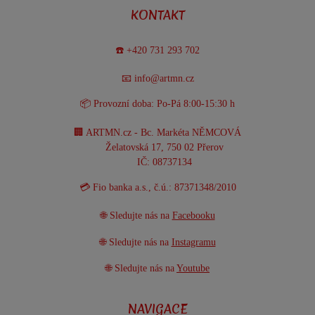
KONTAKT
☎️ +420 731 293 702
📧 info@artmn.cz
📦 Provozní doba: Po-Pá 8:00-15:30 h
🏢 ARTMN.cz - Bc. Markéta NĚMCOVÁ
Želatovská 17, 750 02 Přerov
IČ: 08737134
💳 Fio banka a.s., č.ú.: 87371348/2010
🌐 Sledujte nás na
Facebooku
🌐 Sledujte nás na
Instagramu
🌐 Sledujte nás na
Youtube
NAVIGACE