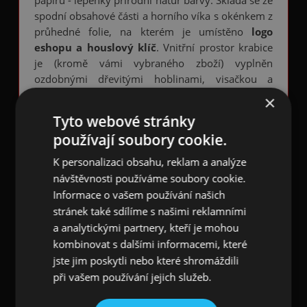
papíru - lepenky přírodní natur barvy. Skládá se ze
spodní obsahové části a horního víka s okénkem z
průhedné folie, na kterém je umístěno
logo
eshopu a houslový klíč
. Vnitřní prostor krabice
je (kromě vámi vybraného zboží) vyplněn
ozdobnými dřevitými hoblinami, visačkou a
letáčkem našeho
eshopu s hudebními dárky,
×
dekoracemi a módou
♫♪
Tyto webové stránky
Ve fotogalerii výše je pro Vaši inspiraci ukázka
používají soubory cookie.
různých typů dárkových balíčků zaměřených
K personalizaci obsahu, reklam a analýze
například na
hudební dárky do kuchyně,
návštěvnosti používáme soubory cookie.
kanceláře, doplňky s hudebním designem pro
Informace o vašem používání našich
dámy nebo pány
atd.
stránek také sdílíme s našimi reklamními
Do poznámky v nákupním košíku objednávky
a analytickými partnery, kteří je mohou
před jejím potvrzením a odesláním vepište
kombinovat s dalšími informacemi, které
případné upřesnění, například zda některé z
jste jim poskytli nebo které shromáždili
objednaného zboží nechcete vložit do
dárkového
při vašem používání jejich služeb.
hudebního balíčku
, zda chcete přiložit nějaké
věnování, případně nákupní doklad (fakturu)