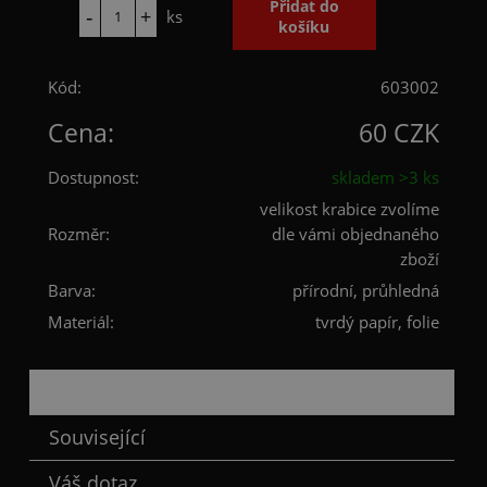
ks
Kód:
603002
Cena:
60 CZK
Dostupnost:
skladem >3 ks
velikost krabice zvolíme
Rozměr:
dle vámi objednaného
zboží
Barva:
přírodní, průhledná
Materiál:
tvrdý papír, folie
Popis
Související
Váš dotaz