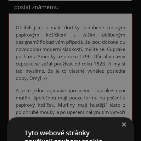
poslat známému
Oblíbili jste si malé dortíky ozdobené krásným
papírovým košíčkem s vašim oblíbeným
designem? Pokud vám připadá, že jsou dokonalou
novodobou moderní sladkostí, mýlíte se. Cupcake
pochází z Ameriky už z roku 1796. Oficiální název
cupcake se začal používat od roku 1828. A my si
teď myslíme, že je to vlastně vynález poslední
doby. Omyl :-)
A ještě jedno zajímavé upřesnění - cupcakes není
muffin. Společnou mají pouze formu na pečení a
papírový košíček. Muffiny mají hustější těsto z
polohrubé mouky a po upečení nakynutím vytvoří
kopeček, kdežto cupcakes mají řídší těsto z hladké
×
mouky a po upečení zůstává povrch rovnější.
Tyto webové stránky
Často se také plní sou ozdobeny krémem. Muffiny