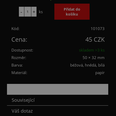
ks
Kód:
101073
Cena:
45 CZK
Dostupnost:
skladem >3 ks
Rozměr:
50 × 32 mm
Barva:
béžová, hnědá, bílá
Materiál:
papír
Popis
Související
Váš dotaz