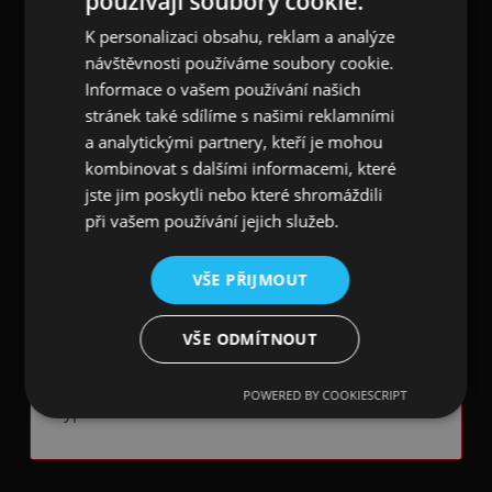
používají soubory cookie.
jsou tedy spíše takové mini bábovky a cupcakes
mini dorty :-)
K personalizaci obsahu, reklam a analýze
návštěvnosti používáme soubory cookie.
Hudební košíčky na muffiny a cupcakes
jsou
Informace o vašem používání našich
vyrobeny z pevného odolného papíru. Na vnější
stránek také sdílíme s našimi reklamními
straně mají potisk hnědými
partiturami a
a analytickými partnery, kteří je mohou
notami a houslovým klíčem
na béžovém
kombinovat s dalšími informacemi, které
pozadí. Na spodní straně košíčku je umístěn 4,5
cm velký
houslový klíč s ornamenty
. Vnitřní
jste jim poskytli nebo které shromáždili
strany jsou přírodní bílé. Balení obsahuje 50
při vašem používání jejich služeb.
papírových košíčků.
VŠE PŘIJMOUT
Papírové košíčky jsou ideální na pečení muffinů a
cupcakes, nenasakují tuk ani mastnotu, a proto se
skvěle hodí i na servírování nepečených dezertů.
VŠE ODMÍTNOUT
Díky tomuto
krásnému hudebnímu motivu na
košíčcích budou vaše muffiny a cupcakes
POWERED BY COOKIESCRIPT
vypadat neodolatelně.