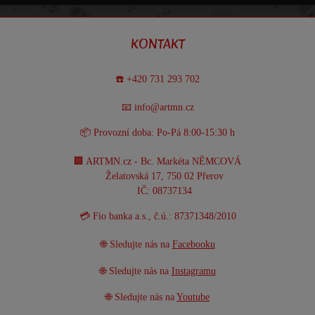
KONTAKT
☎️ +420 731 293 702
📧 info@artmn.cz
📦 Provozní doba: Po-Pá 8:00-15:30 h
🏢 ARTMN.cz - Bc. Markéta NĚMCOVÁ
Želatovská 17, 750 02 Přerov
IČ: 08737134
💳 Fio banka a.s., č.ú.: 87371348/2010
🌐 Sledujte nás na
Facebooku
🌐 Sledujte nás na
Instagramu
🌐 Sledujte nás na
Youtube