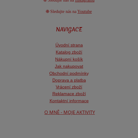
🌐 Sledujte nás na
Instagramu
🌐 Sledujte nás na
Youtube
NAVIGACE
Úvodní strana
Katalog zboží
Nákupní košík
Jak nakupovat
Obchodní podmínk
y
Doprava a platba
Vrácení zboží
Reklamace zboží
Kontaktní informace
O MNĚ - MOJE AKTIVITY