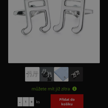
můžete mít již
zítra
ks