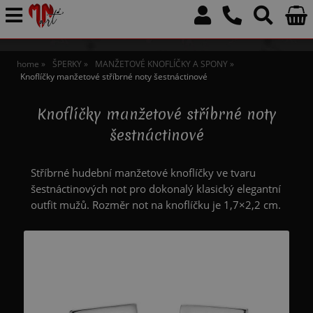
home
ŠPERKY
MANŽETOVÉ KNOFLÍČKY A SPONY
Knoflíčky manžetové stříbrné noty šestnáctinové
Knoflíčky manžetové stříbrné noty
šestnáctinové
Stříbrné hudební manžetové knoflíčky ve tvaru
šestnáctinových not pro dokonalý klasický elegantní
outfit mužů. Rozměr not na knoflíčku je 1,7×2,2 cm.