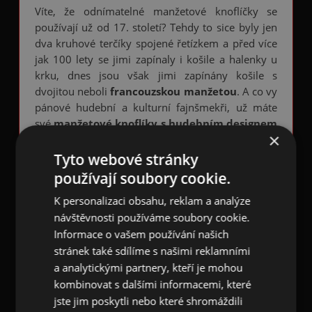
Víte, že odnímatelné manžetové knoflíčky se
používají už od 17. století? Tehdy to sice byly jen
dva kruhové terčíky spojené řetízkem a před více
jak 100 lety se jimi zapínaly i košile a halenky u
krku, dnes jsou však jimi zapínány košile s
dvojitou neboli
francouzskou manžetou
. A co vy
pánové hudební a kulturní fajnšmekři, už máte
své
manžetové knoflíky s hudebním designem
×
kytary, basy, bicích, trubky, saxofonu,
klavíru, nebo universálních not či houslového
Tyto webové stránky
klíče
? Nemusíte pořád nosit jen obyčejné fádní
používají soubory cookie.
knoflíčky, vtiskněte Vašemu společenskému
K personalizaci obsahu, reklam a analýze
obleku originalitu.
návštěvnosti používáme soubory cookie.
Tyto stříbrné
manžetové knoflíčky ve tvaru
Informace o vašem používání našich
šestnáctinových not
jsou vyrobeny ze slitiny
stránek také sdílíme s našimi reklamními
kovů. Knoflíček je dlouhý 1,7 cm a vysoký 2,0 cm.
a analytickými partnery, kteří je mohou
kombinovat s dalšími informacemi, které
Knoflíčky jsou baleny do dárkového ozdobného
jste jim poskytli nebo které shromáždili
stahovacícho sáčku - pytlíčku.