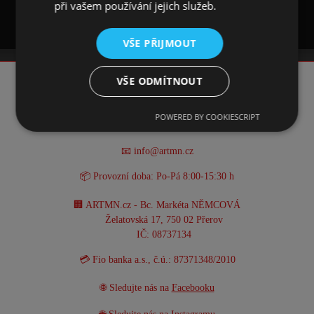
při vašem používání jejich služeb.
VŠE PŘIJMOUT
VŠE ODMÍTNOUT
KONTAKT
POWERED BY COOKIESCRIPT
☎️ +420 731 293 702
📧 info@artmn.cz
📦 Provozní doba: Po-Pá 8:00-15:30 h
🏢 ARTMN.cz - Bc. Markéta NĚMCOVÁ
Želatovská 17, 750 02 Přerov
IČ: 08737134
💳 Fio banka a.s., č.ú.: 87371348/2010
🌐 Sledujte nás na
Facebooku