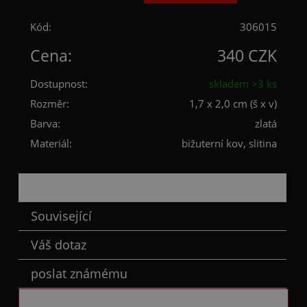
Kód:
306015
Cena:
340 CZK
Dostupnost:
skladem >3 ks
Rozměr:
1,7 x 2,0 cm (š x v)
Barva:
zlatá
Materiál:
bižuterní kov, slitina
Popis
Související
Váš dotaz
poslat známému