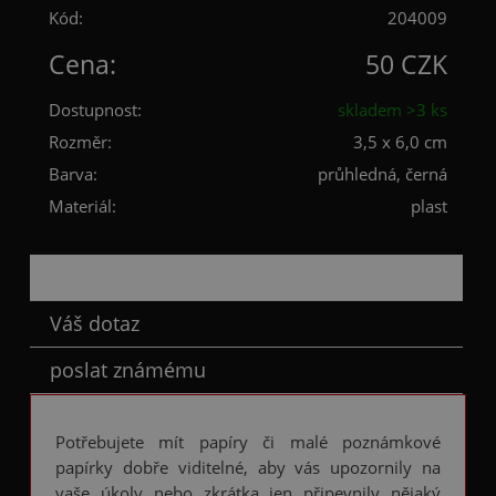
Kód:
204009
Cena:
50 CZK
Dostupnost:
skladem >3 ks
Rozměr:
3,5 x 6,0 cm
Barva:
průhledná, černá
Materiál:
plast
Popis
Váš dotaz
poslat známému
Potřebujete mít papíry či malé poznámkové
papírky dobře viditelné, aby vás upozornily na
vaše úkoly nebo zkrátka jen připevnily nějaký