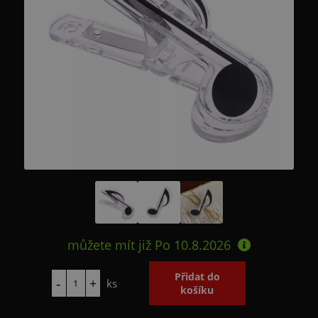
můžete mít již
Po 10.8.2026
ks