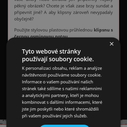
pěkný obrázek? Chcete je však zase brzy sundat a
připevnit jiné? A aby klipsny zároveň nevypadaly
obyčejně?
Použijte stylovou plastovou průhlednou
klipsnu s
černou osminovou notou
.
×
Klipsna má z profilu trojúhelníkový tvar, zadní část
Tyto webové stránky
má nahoře malý otvor pro pověšení na zeď.
používají soubory cookie.
Plocha pod otvorem v délce cca 6 cm je hladká a
je možné na ni nalepit oboustrannou lepící pásku
K personalizaci obsahu, reklam a analýze
pro připevnění klipsny na jakýkoliv hladký,
návštěvnosti používáme soubory cookie.
nejlépe lesklý povrch.
Informace o vašem používání našich
stránek také sdílíme s našimi reklamními
Klipsna s osminovou notou
měří 3,5 x 7,0 cm.
a analytickými partnery, kteří je mohou
Hloubka klipsny je 3,0 cm.
kombinovat s dalšími informacemi, které
jste jim poskytli nebo které shromáždili
při vašem používání jejich služeb.