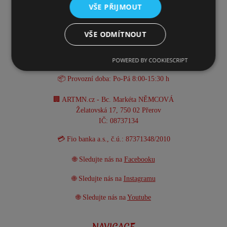
VŠE PŘIJMOUT
KONTAKT
VŠE ODMÍTNOUT
☎️ +420 731 293 702
POWERED BY COOKIESCRIPT
📧 info@artmn.cz
📦 Provozní doba: Po-Pá 8:00-15:30 h
🏢 ARTMN.cz - Bc. Markéta NĚMCOVÁ
Želatovská 17, 750 02 Přerov
IČ: 08737134
💳 Fio banka a.s., č.ú.: 87371348/2010
🌐 Sledujte nás na
Facebooku
🌐 Sledujte nás na
Instagramu
🌐 Sledujte nás na
Youtube
NAVIGACE