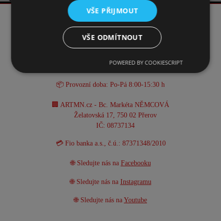
VŠE PŘIJMOUT
KONTAKT
VŠE ODMÍTNOUT
☎️ +420 731 293 702
POWERED BY COOKIESCRIPT
📧 info@artmn.cz
📦 Provozní doba: Po-Pá 8:00-15:30 h
🏢 ARTMN.cz - Bc. Markéta NĚMCOVÁ
Želatovská 17, 750 02 Přerov
IČ: 08737134
💳 Fio banka a.s., č.ú.: 87371348/2010
🌐 Sledujte nás na
Facebooku
🌐 Sledujte nás na
Instagramu
🌐 Sledujte nás na
Youtube