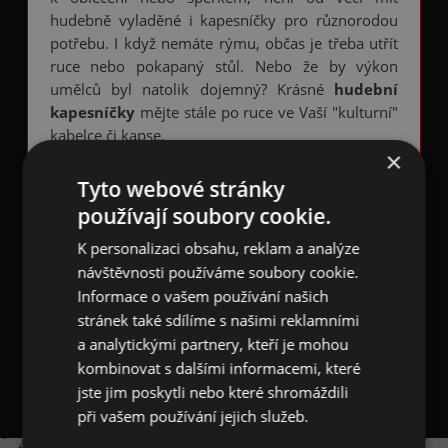
hudebně vyladěné i kapesníčky pro různorodou
potřebu. I když nemáte rýmu, občas je třeba utřít
ruce nebo pokapaný stůl. Nebo že by výkon
umělců byl natolik dojemný? Krásné
hudební
kapesníčky
mějte stále po ruce ve Vaší "kulturní"
kabelce či kapse.
×
Balení bílých
papírových kapesníčků s
Tyto webové stránky
barevnými hudebními nástroji
obsahuje 10
používají soubory cookie.
celoplošně potištěných 3-vstrvých kapesníčků
běžného rozměru 21 x 21 cm. Mezi vyobrazenými
K personalizaci obsahu, reklam a analýze
nástroji o velikosti 1,5 - 2,5 cm jsou
klavír piano,
návštěvnosti používáme soubory cookie.
akustická kytara, elektrická kytara, housle,
Informace o vašem používání našich
basa, trubka, trombón, příčná flétna, zobcová
stránek také sdílíme s našimi reklamními
flétna, saxofon, harmonika
atd. Balení měří
a analytickými partnery, kteří je mohou
10,5 x 5,5 cm.
kombinovat s dalšími informacemi, které
jste jim poskytli nebo které shromáždili
při vašem používání jejich služeb.