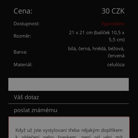
Cena:
30 CZK
Dostupnost:
Vyprodáno
21 x 21 cm (balíček 10,5 x
Rozměr:
5,5 cm)
bílá, černá, hnědá, béžová,
Barva:
červená
Materiál:
celulóza
Popis
Váš dotaz
poslat známému
Když už jste vystylovaní třeba nějakým doplňkem
k oblečení nebo šperkem, není od věci mít