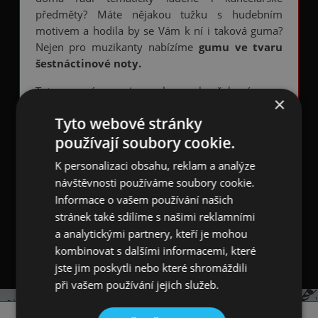
předměty? Máte nějakou tužku s hudebním
motivem a hodila by se Vám k ní i taková guma?
Nejen pro muzikanty nabízíme
gumu ve tvaru
šestnáctinové noty.
Tato mazací guma je vyrobena z kaučukové gumy
×
v přírodní bílé barvě s černým potiskem
Tyto webové stránky
houslovým klíčem
. Je vyrobená na přírodní bázi
používají soubory cookie.
bez přídavků plastů a ftalátů. Je vhodná pro stírání
grafitových čar v rozmezí tvrdostí 3B-3H.
K personalizaci obsahu, reklam a analýze
návštěvnosti používáme soubory cookie.
S
gumou s houslovým klíčem
budou tvořit
Informace o vašem používání našich
dokonalé "vymazané" duo :-). Buďte detailisté a
mějte po ruce tyto stylové kancelářské potřeby,
stránek také sdílíme s našimi reklamními
třeba když právě
skládáte hudbu
.
a analytickými partnery, kteří je mohou
kombinovat s dalšími informacemi, které
jste jim poskytli nebo které shromáždili
při vašem používání jejich služeb.