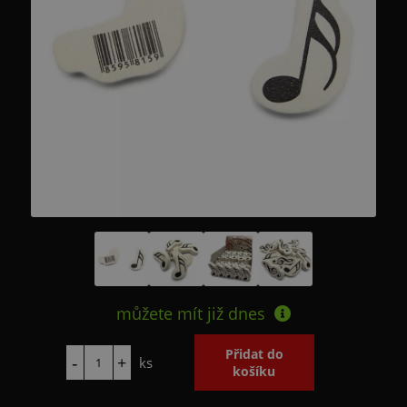
můžete mít již
dnes
ks