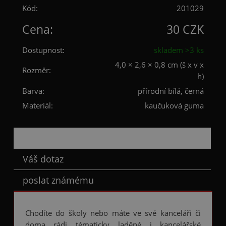
Kód:
201029
Cena:
30 CZK
Dostupnost:
skladem >3 ks
4,0 × 2,6 × 0,8 cm (š x v x
Rozměr:
h)
Barva:
přírodní bílá, černá
Materiál:
kaučuková guma
Popis
Váš dotaz
poslat známému
Chodíte do školy nebo máte ve své kanceláři či
doma rádi tématicky laděné i kancelářské