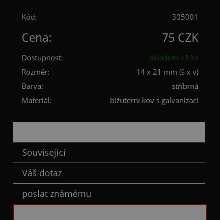
Kód:
305001
Cena:
75 CZK
Dostupnost:
skladem >3 ks
Rozměr:
14 x 21 mm (š x v)
Barva:
stříbrná
Materiál:
bižuterní kov s galvanizací
Popis
Související
Váš dotaz
poslat známému