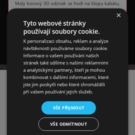
Malý kovový 3D odznak se hodí na klopu kabátu,
bundy, klobouk, tašku či batoh.
×
Dodejte svému oblečení nebo taškám originální
Tyto webové stránky
šmrnc.
používají soubory cookie.
Má jednoduché puzetové zapínání.
K personalizaci obsahu, reklam a analýze
návštěvnosti používáme soubory cookie.
Informace o vašem používání našich
stránek také sdílíme s našimi reklamními
a analytickými partnery, kteří je mohou
kombinovat s dalšími informacemi, které
KONTAKT
jste jim poskytli nebo které shromáždili
při vašem používání jejich služeb.
☎️ +420 731 293 702
VŠE PŘIJMOUT
📧 info@artmn.cz
📦 Provozní doba: Po-Pá 8:00-15:30 h
VŠE ODMÍTNOUT
🏢 ARTMN.cz - Bc. Markéta NĚMCOVÁ