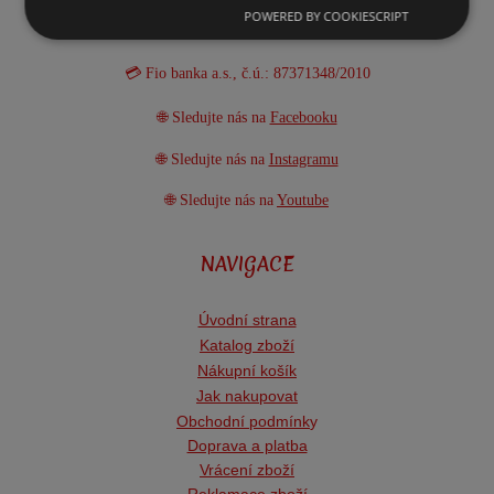
Želatovská 17, 750 02 Přerov
POWERED BY COOKIESCRIPT
IČ: 08737134
💳 Fio banka a.s., č.ú.: 87371348/2010
🌐 Sledujte nás na
Facebooku
🌐 Sledujte nás na
Instagramu
🌐 Sledujte nás na
Youtube
NAVIGACE
Úvodní strana
Katalog zboží
Nákupní košík
Jak nakupovat
Obchodní podmínk
y
Doprava a platba
Vrácení zboží
Reklamace zboží