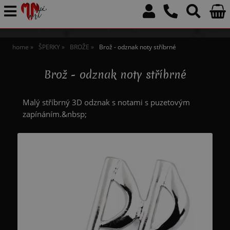
home
ŠPERKY
BROŽE
Brož - odznak noty stříbrné
Brož - odznak noty stříbrné
Malý stříbrný 3D odznak s notami s puzetovým
zapínáním.&nbsp;