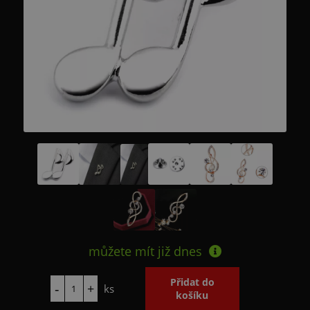
můžete mít již
dnes
ks