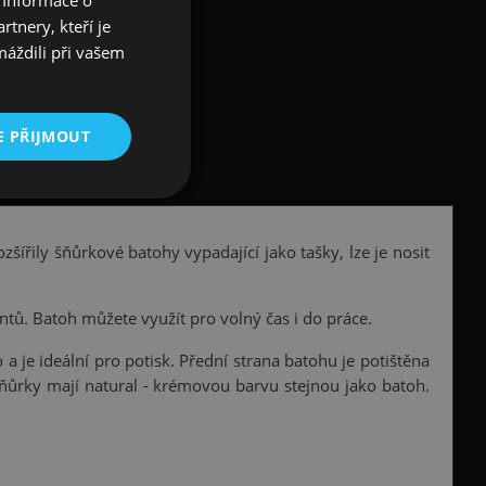
tnery, kteří je
máždili při vašem
E PŘIJMOUT
ířily šňůrkové batohy vypadající jako tašky, lze je nosit
tů. Batoh můžete využít pro volný čas i do práce.
 a je ideální pro potisk. Přední strana batohu je potištěna
 Šňůrky mají natural - krémovou barvu stejnou jako batoh.