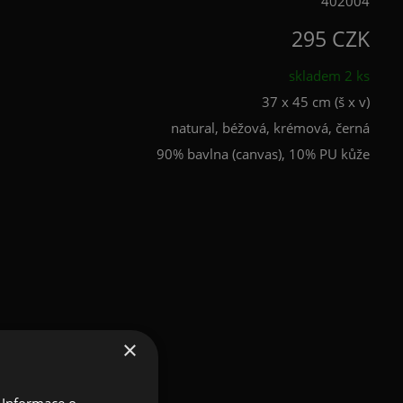
402004
295 CZK
skladem 2 ks
37 x 45 cm (š x v)
natural, béžová, krémová, černá
90% bavlna (canvas), 10% PU kůže
×
 Informace o