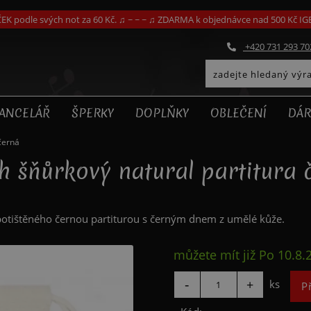
EK podle svých not za 60 Kč. ♫ ~ ~ ~ ♫ ZDARMA k objednávce nad 500 Kč I
+420 731 293 70
ANCELÁŘ
ŠPERKY
DOPLŇKY
OBLEČENÍ
DÁR
černá
h šňůrkový natural partitura 
potištěného černou partiturou s černým dnem z umělé kůže.
můžete mít již
Po 10.8.
ks