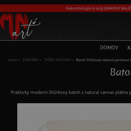
Nakombinujte si svůj DÁRKOVÝ BALÍČ
DOMOV
K
home
DOPLŇKY
TAŠKY, BATOHY
Batoh šňůrkový natural partitura 
Bato
Praktický moderní šňůrkový batoh z natural canvas plátna 