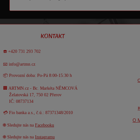
KONTAKT
☎️ +420 731 293 702
📧 info@artmn.cz
📦 Provozní doba: Po-Pá 8:00-15:30 h
O
🏢 ARTMN.cz - Bc. Markéta NĚMCOVÁ
Želatovská 17, 750 02 Přerov
IČ: 08737134
K
💳 Fio banka a.s., č.ú.: 87371348/2010
O M
🌐 Sledujte nás na
Facebooku
🌐 Sledujte nás na
Instagramu