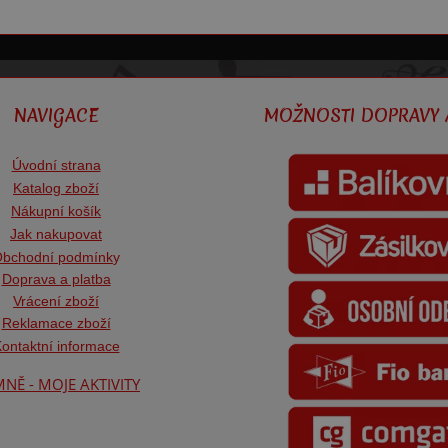
NAVIGACE
MOŽNOSTI DOPRAVY 
Úvodní strana
Katalog zboží
Nákupní košík
Jak nakupovat
bchodní podmínk
y
Doprava a platba
Vrácení zboží
Reklamace zboží
ontaktní informace
NĚ - MOJE AKTIVITY