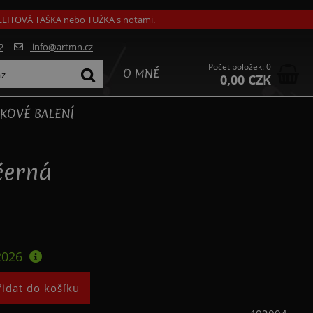
GELITOVÁ TAŠKA nebo TUŽKA s notami.
2
info@artmn.cz
Počet položek: 0
O MNĚ
0,00 CZK
KOVÉ BALENÍ
černá
2026