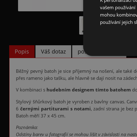
vašem používání n
mohou kombinovat
používání jejich s
Popis
Váš dotaz
poslat známému
Běžný pevný batoh je sice příjemný na nošení, ale také d
přes rameno jako tašku, ale hlavně se dají nosit na zádec
V kombinaci s
hudebním designem tímto batohem
do
Stylový šňůrkový batoh je vyroben z bavlny canvas. Canvas 
6
černými partiturami s notami
, zadní strana je bez
Batoh měří 37 x 45 cm.
Poznámka:
Odstíny barev u fotografií se mohou lišit v závislosti na nas