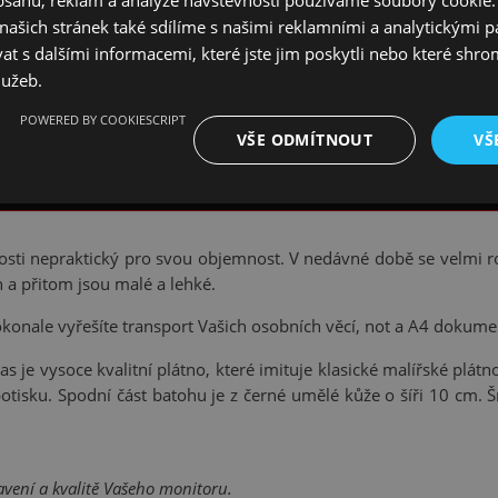
ašich stránek také sdílíme s našimi reklamními a analytickými par
 s dalšími informacemi, které jste jim poskytli nebo které shro
lužeb.
POWERED BY COOKIESCRIPT
VŠE ODMÍTNOUT
VŠ
osti nepraktický pro svou objemnost. V nedávné době se velmi rozš
h a přitom jsou malé a lehké.
konale vyřešíte transport Vašich osobních věcí, not a A4 dokumen
je vysoce kvalitní plátno, které imituje klasické malířské plátno
 potisku. Spodní část batohu je z černé umělé kůže o šíři 10 cm.
tavení a kvalitě Vašeho monitoru.