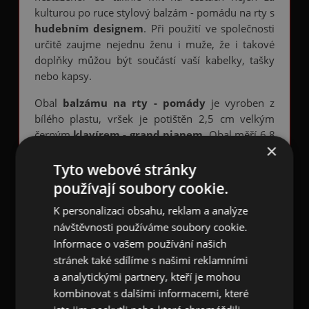
kulturou po ruce stylový balzám - pomádu na rty s
hudebním designem
. Při použití ve společnosti
určitě zaujme nejednu ženu i muže, že i takové
doplňky můžou být součástí vaší kabelky, tašky
nebo kapsy.
Obal
balzámu na rty - pomády
je vyroben z
bílého plastu, vršek je potištěn 2,5 cm velkým
černým
klavírem - grand pianem
. Obal měří 6,8
×
x 1,8 cm.
Tyto webové stránky
Regenerační
hudební balzám na rty
nabízí
používají soubory cookie.
intenzivní péči a ochranu pro suché rty, chrání
před nepříznivými klimatickými vlivy a chladným
K personalizaci obsahu, reklam a analýze
počasím.
návštěvnosti používáme soubory cookie.
Informace o vašem používání našich
Složení balzámu: helianthus annuus seed oil, cera
stránek také sdílíme s našimi reklamními
alba, butyrospermum parkii butter, parfum, CI
a analytickými partnery, kteří je mohou
77891, tocopheryl acetate, limonene, citral,
kombinovat s dalšími informacemi, které
linalool, geraniol, citronellol