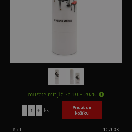
můžete mít již
Po 10.8.2026
ks
Kód:
107003