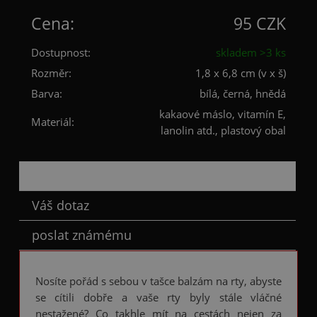
Cena:
95 CZK
Dostupnost:
skladem >3 ks
Rozměr:
1,8 x 6,8 cm (v x š)
Barva:
bílá, černá, hnědá
kakaové máslo, vitamín E,
Materiál:
lanolin atd., plastový obal
Popis
Váš dotaz
poslat známému
Nosíte pořád s sebou v tašce balzám na rty, abyste
se cítili dobře a vaše rty byly stále vláčné
nestažené? Co takhle mít na cestách nejen za