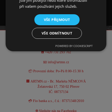
jste jim poskytli nebo které shromáždili
při vašem používání jejich služeb.
VŠE PŘIJMOUT
VŠE ODMÍTNOUT
KONTAKT
POWERED BY COOKIESCRIPT
☎️ +420 731 293 702
📧 info@artmn.cz
📦 Provozní doba: Po-Pá 8:00-15:30 h
🏢 ARTMN.cz - Bc. Markéta NĚMCOVÁ
Želatovská 17, 750 02 Přerov
IČ: 08737134
💳 Fio banka a.s., č.ú.: 87371348/2010
🌐 Sledujte nás na
Facebooku