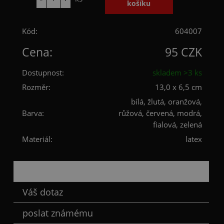
Kód:
604007
Cena:
95 CZK
Dostupnost:
skladem >3 ks
Rozměr:
13,0 x 6,5 cm
bílá, žlutá, oranžová,
Barva:
růžová, červená, modrá,
fialová, zelená
Materiál:
latex
Popis
Váš dotaz
poslat známému