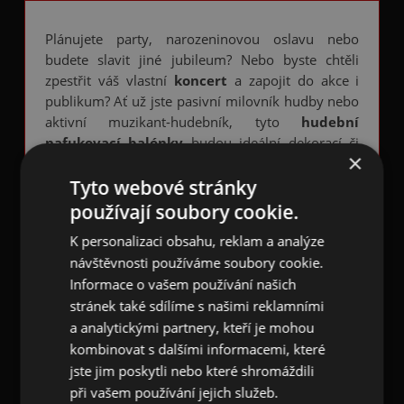
Plánujete party, narozeninovou oslavu nebo
budete slavit jiné jubileum? Nebo byste chtěli
zpestřit váš vlastní
koncert
a zapojit do akce i
publikum? Ať už jste pasivní milovník hudby nebo
aktivní muzikant-hudebník, tyto
hudební
nafukovací balónky
budou ideální dekorací či
×
zábavným předmětem, kterým mile překvapíte
Tyto webové stránky
hosty i
posluchače v publiku
.
používají soubory cookie.
Balónek s bílými notami a hvězdami
je
vyroben z latexu. Po jeho celém obvodu jsou malé
K personalizaci obsahu, reklam a analýze
noty a hvězdičky
. Po nafouknutí je balónek velký
návštěvnosti používáme soubory cookie.
cca 25-30 cm.
Informace o vašem používání našich
stránek také sdílíme s našimi reklamními
Balení obsahuje 7 ks
hudebních balónků
v
a analytickými partnery, kteří je mohou
barvách žlutá, oranžová, růžová, červená, modrá,
kombinovat s dalšími informacemi, které
fialová, zelená.
jste jim poskytli nebo které shromáždili
při vašem používání jejich služeb.