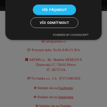
VŠE PŘIJMOUT
KONTAKT
VŠE ODMÍTNOUT
☎️ +420 731 293 702
POWERED BY COOKIESCRIPT
📧 info@artmn.cz
📦 Provozní doba: Po-Pá 8:00-15:30 h
🏢 ARTMN.cz - Bc. Markéta NĚMCOVÁ
Želatovská 17, 750 02 Přerov
IČ: 08737134
💳 Fio banka a.s., č.ú.: 87371348/2010
🌐 Sledujte nás na
Facebooku
🌐 Sledujte nás na
Instagramu
🌐 Sledujte nás na
Youtube