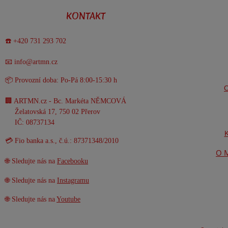
KONTAKT
☎️ +420 731 293 702
📧 info@artmn.cz
📦 Provozní doba: Po-Pá 8:00-15:30 h
O
🏢 ARTMN.cz - Bc. Markéta NĚMCOVÁ
Želatovská 17, 750 02 Přerov
IČ: 08737134
K
💳 Fio banka a.s., č.ú.: 87371348/2010
O M
🌐 Sledujte nás na
Facebooku
🌐 Sledujte nás na
Instagramu
🌐 Sledujte nás na
Youtube