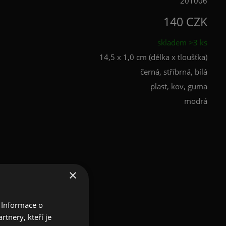
201006
140 CZK
skladem >3 ks
14,5 x 1,0 cm (délka x tloušťka)
černá, stříbrná, bílá
plast, kov, guma
modrá
×
 Informace o
tnery, kteří je