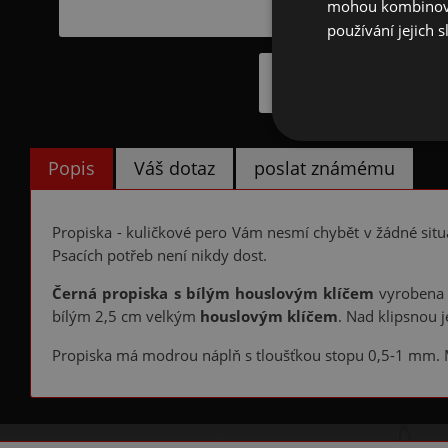
mohou kombinovat
používání jejich s
Popis
Váš dotaz
poslat známému
Propiska - kuličkové pero Vám nesmí chybět v žádné situa
Psacích potřeb není nikdy dost.
Černá propiska s bílým houslovým klíčem
vyrobena z
bílým 2,5 cm velkým
houslovým klíčem
. Nad klipsnou 
Propiska má modrou náplň s tloušťkou stopu 0,5-1 mm. M