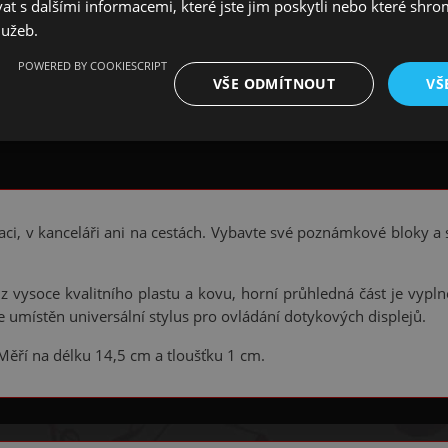
 s dalšími informacemi, které jste jim poskytli nebo které shro
lužeb.
POWERED BY COOKIESCRIPT
VŠE ODMÍTNOUT
VŠ
ci, v kanceláři ani na cestách. Vybavte své poznámkové bloky a s
 vysoce kvalitního plastu a kovu, horní průhledná část je vypln
je umístěn universální stylus pro ovládání dotykových displejů.
ěří na délku 14,5 cm a tloušťku 1 cm.