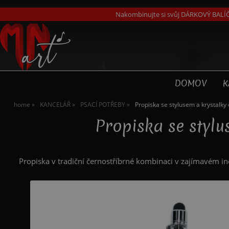
Nakombinujte si svůj DÁRKOVÝ BALÍČ
DOMOV
K
home
KANCELÁŘ
PSACÍ POTŘEBY
Propiska se stylusem a krystalky
Propiska se styl
Propiska v tradiční černostříbrné kombinaci v zajímavém i