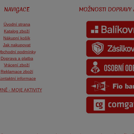
NAVIGACE
MOŽNOSTI DOPRAVY 
Úvodní strana
Katalog zboží
Nákupní košík
Jak nakupovat
bchodní podmínk
y
Doprava a platba
Vrácení zboží
Reklamace zboží
ontaktní informace
NĚ - MOJE AKTIVITY