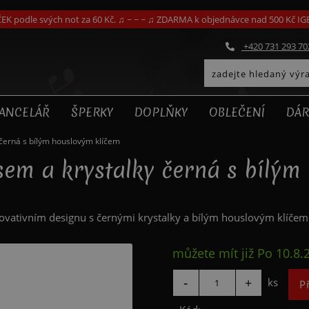
EK podle svých not za 60 Kč. ♫ ~ ~ ~ ♫ ZDARMA k objednávce nad 500 Kč I
+420 731 293 70
ANCELÁŘ
ŠPERKY
DOPLŇKY
OBLEČENÍ
DÁR
 černá s bílým houslovým klíčem
usem a krystalky černá s bílým
novativním designu s černými krystalky a bílým houslovým klíčem
můžete mít již
Po 10.8.
ks