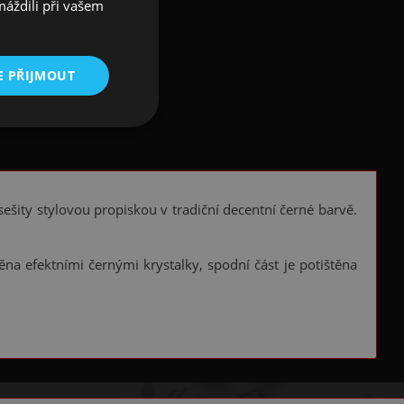
máždili při vašem
E PŘIJMOUT
ešity stylovou propiskou v tradiční decentní černé barvě.
ěna efektními černými krystalky, spodní část je potištěna