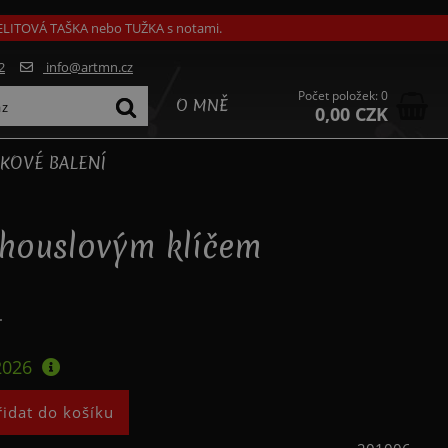
GELITOVÁ TAŠKA nebo TUŽKA s notami.
2
info@artmn.cz
Počet položek: 0
O MNĚ
0,00 CZK
KOVÉ BALENÍ
 houslovým klíčem
.
2026